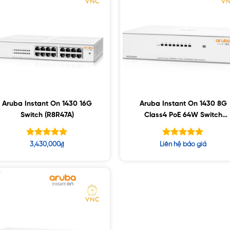
Aruba Instant On 1430 16G
Aruba Instant On 1430 8G
Switch (R8R47A)
Class4 PoE 64W Switch
(R8R46A)
Được xếp
Được xếp
3,430,000
₫
Liên hệ báo giá
hạng
hạng
5.00
5.00
5 sao
5 sao