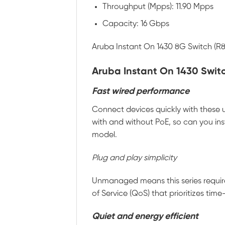
Throughput (Mpps): 11.90 Mpps
Capacity: 16 Gbps
Aruba Instant On 1430 8G Switch (R
Aruba Instant On 1430 Switch
Fast wired performance
Connect devices quickly with these 
with and without PoE, so can you ins
model.
Plug and play simplicity
Unmanaged means this series require
of Service (QoS) that prioritizes tim
Quiet and energy efficient