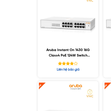
Aruba Instant On 1430 16G
Class4 PoE 124W Switch
(R8R48A)
Được
Liên hệ báo giá
xếp
hạng
5
3.81
sao