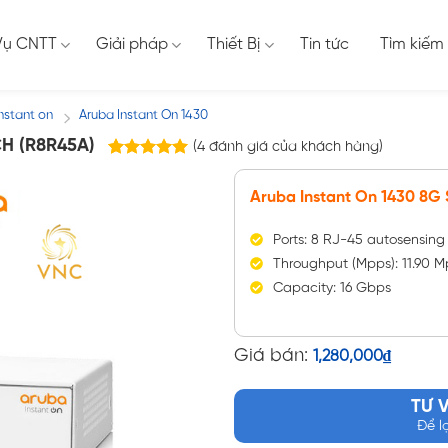
Vụ CNTT
Giải pháp
Thiết Bị
Tin tức
Tìm kiếm
nstant on
Aruba Instant On 1430
/
H (R8R45A)
(
4
đánh giá của khách hàng)
4
trên
5.00
5 dựa trên
Aruba Instant On 1430 8G 
đánh giá
Ports: 8 RJ-45 autosensing
Throughput (Mpps): 11.90 
Capacity: 16 Gbps
Giá bán:
1,280,000
₫
TƯ 
Để l