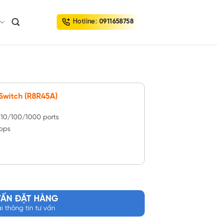
Hotline:
0911658758
Switch (R8R45A)
 10/100/1000 ports
Mpps
VẤN ĐẶT HÀNG
ại thông tin tư vấn