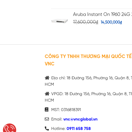
Aruba Instant On 1960 24G 
17,600,000
₫
14,500,000
₫
CÔNG TY TNHH THƯƠNG MẠI QUỐC TẾ
VNC
Địa chỉ: 18 Đường 156, Phường 16, Quận 8, 
HCM
VPGD: 18 Đường 156, Phường 16, Quận 8, T
HCM
MST: 0316818391
Email:
vnc@vncglobal.vn
Hotline:
0911 658 758