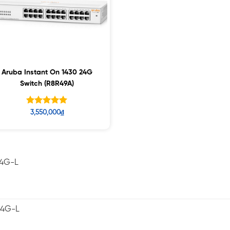
Aruba Instant On 1430 24G
Switch (R8R49A)
Được xếp
3,550,000
₫
hạng
5.00
5 sao
-4G-L
-4G-L