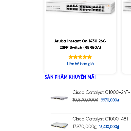
Aruba Instant On 1430 26G
2SFP Switch (R8R50A)
Được xếp
Liên hệ báo giá
hạng
5.00
5 sao
SẢN PHẨM KHUYẾN MÃI
Cisco Catalyst C1000-24T
10,870,000
₫
9,970,000
₫
Cisco Catalyst C1000-48T
17,970,000
₫
16,410,000
₫