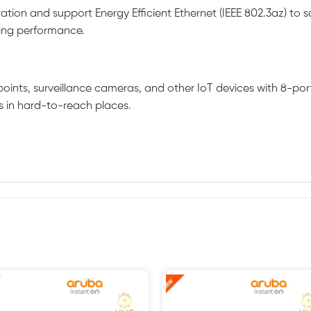
eration and support Energy Efficient Ethernet (IEEE 802.3az) to
sing performance.
ints, surveillance cameras, and other IoT devices with 8-por
s in hard-to-reach places.