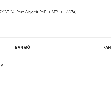
2XGT 24-Port Gigabit PoE++ SFP+ (JL807A)
BẢN ĐỒ
FAN
TP.
P.