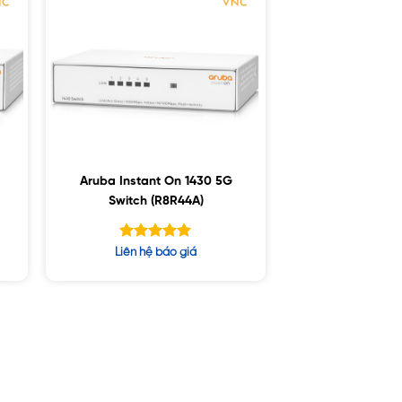
Aruba Instant On 1430 5G
Switch (R8R44A)
Được xếp
Liên hệ báo giá
hạng
5.00
5 sao