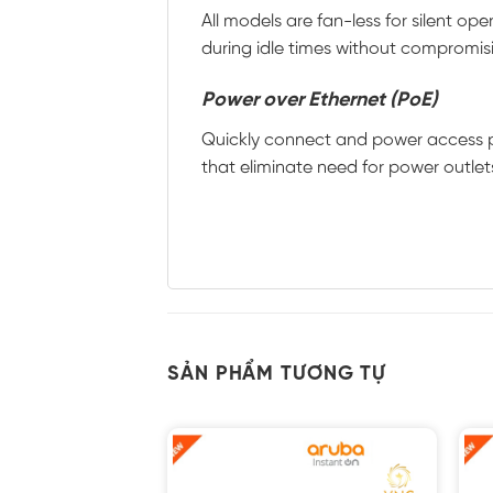
All models are fan-less for silent op
during idle times without compromi
Power over Ethernet (PoE)
Quickly connect and power access po
that eliminate need for power outlet
SẢN PHẨM TƯƠNG TỰ