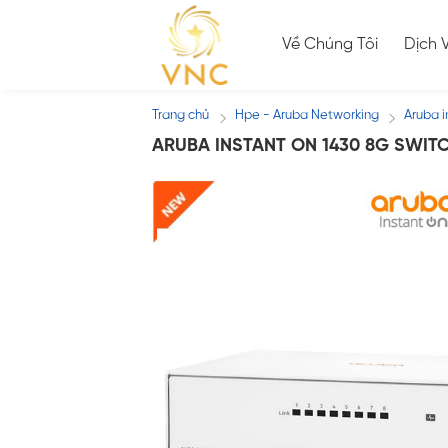
Skip
to
Về Chúng Tôi
Dịch 
content
Trang chủ
Hpe - Aruba Networking
Aruba i
/
/
ARUBA INSTANT ON 1430 8G SWITC