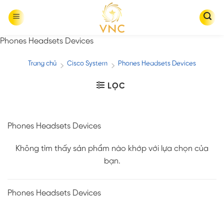
Skip
to
content
Phones Headsets Devices
Trang chủ
Cisco System
Phones Headsets Devices
/
/
LỌC
Phones Headsets Devices
Không tìm thấy sản phẩm nào khớp với lựa chọn của
bạn.
Phones Headsets Devices