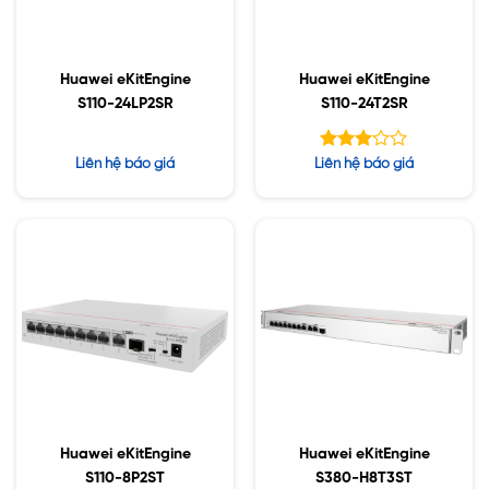
Huawei eKitEngine
Huawei eKitEngine
S110-24LP2SR
S110-24T2SR
Được
Liên hệ báo giá
Liên hệ báo giá
xếp
hạng
3.00
5 sao
Huawei eKitEngine
Huawei eKitEngine
S110-8P2ST
S380-H8T3ST