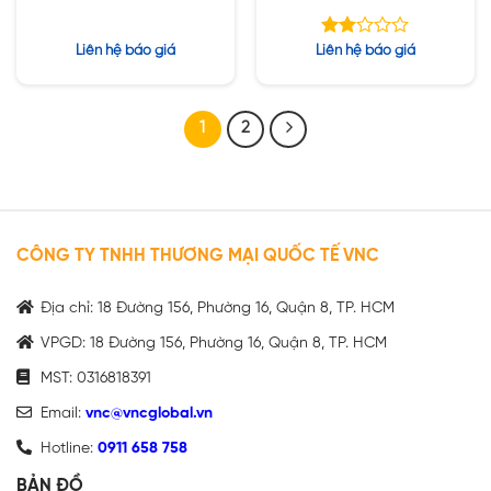
Được
Liên hệ báo giá
Liên hệ báo giá
xếp
hạng
2.00
5
1
2
sao
CÔNG TY TNHH THƯƠNG MẠI QUỐC TẾ VNC
Địa chỉ: 18 Đường 156, Phường 16, Quận 8, TP. HCM
VPGD: 18 Đường 156, Phường 16, Quận 8, TP. HCM
MST: 0316818391
Email:
vnc@vncglobal.vn
Hotline:
0911 658 758
BẢN ĐỒ