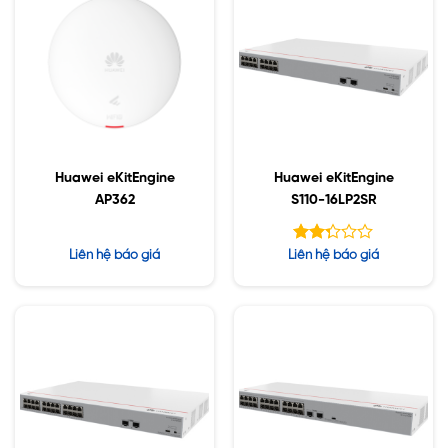
Huawei eKitEngine
Huawei eKitEngine
AP362
S110-16LP2SR
Được
Liên hệ báo giá
Liên hệ báo giá
xếp
hạng
2.29
5 sao