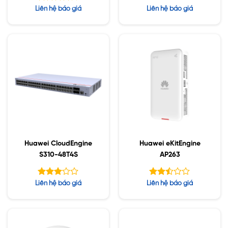
Được
Liên hệ báo giá
Liên hệ báo giá
xếp hạng
5
4.00
sao
Huawei CloudEngine
Huawei eKitEngine
S310-48T4S
AP263
Được
Được
Liên hệ báo giá
Liên hệ báo giá
xếp
xếp
hạng
hạng
3.00
2.44
5 sao
5 sao