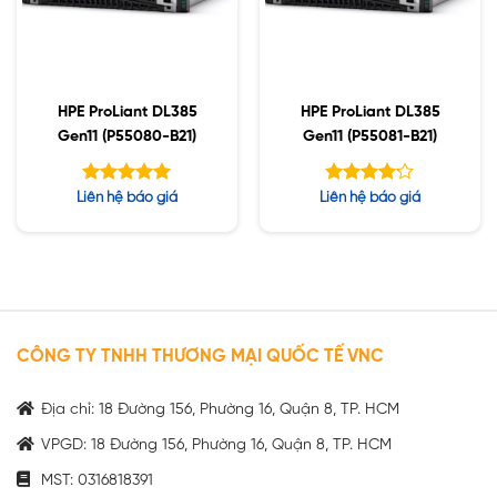
HPE ProLiant DL385
HPE ProLiant DL385
Gen11 (P55080-B21)
Gen11 (P55081-B21)
Được xếp
Được xếp
Liên hệ báo giá
Liên hệ báo giá
hạng
hạng
5.00
4.15
5 sao
5 sao
CÔNG TY TNHH THƯƠNG MẠI QUỐC TẾ VNC
Địa chỉ: 18 Đường 156, Phường 16, Quận 8, TP. HCM
VPGD: 18 Đường 156, Phường 16, Quận 8, TP. HCM
MST: 0316818391