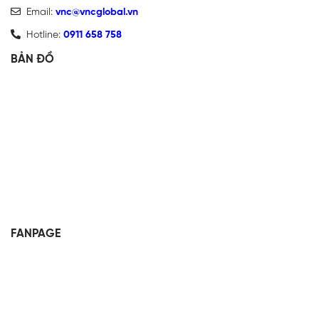
Email:
vnc@vncglobal.vn
Hotline:
0911 658 758
BẢN ĐỒ
FANPAGE