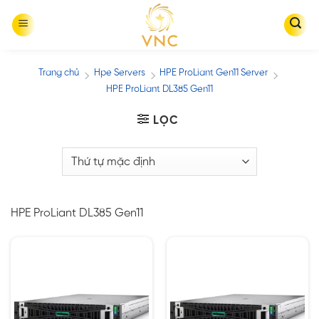
Skip
to
content
Trang chủ
Hpe Servers
HPE ProLiant Gen11 Server
/
/
/
HPE ProLiant DL385 Gen11
LỌC
HPE ProLiant DL385 Gen11