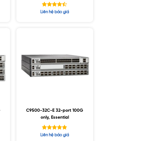
Advantage
Được xếp
Liên hệ báo giá
hạng
4.40
5 sao
G
C9500-32C-E 32-port 100G
only, Essential
Được xếp
Liên hệ báo giá
hạng
5.00