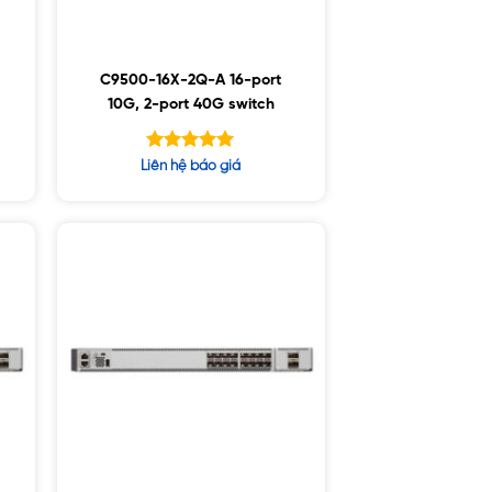
C9500-16X-2Q-A 16-port
10G, 2-port 40G switch
Được xếp
Liên hệ báo giá
hạng
5.00
5 sao