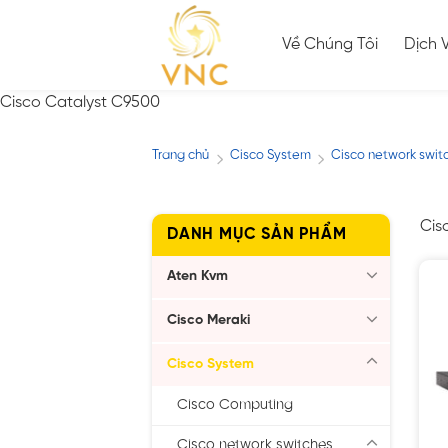
Skip
to
Về Chúng Tôi
Dịch 
content
Cisco Catalyst C9500
Trang chủ
Cisco System
Cisco network swit
/
/
Cis
DANH MỤC SẢN PHẨM
Aten Kvm
Cisco Meraki
Cisco System
Cisco Computing
Cisco network switches