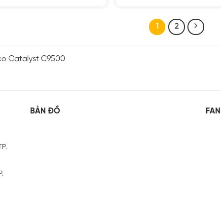
5 sao
5 sao
1
2
co Catalyst C9500
BẢN ĐỒ
FAN
TP.
P.