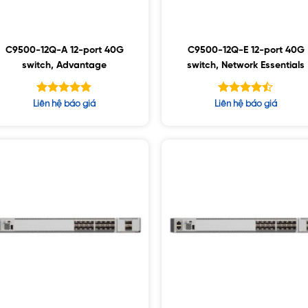
C9500-12Q-A 12-port 40G
C9500-12Q-E 12-port 40G
switch, Advantage
switch, Network Essentials
Được xếp
Được xếp
Liên hệ báo giá
Liên hệ báo giá
hạng
hạng
4.83
4.43
5 sao
5 sao