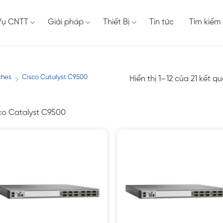
Vụ CNTT
Giải pháp
Thiết Bị
Tin tức
Tìm kiếm
ches
Cisco Catalyst C9500
Hiển thị 1–12 của 21 kết q
/
co Catalyst C9500