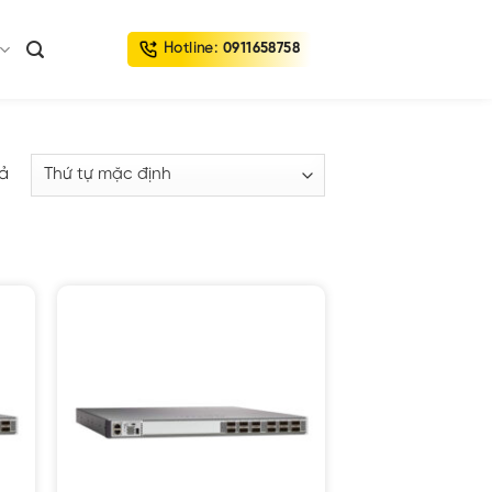
Hotline:
0911658758
uả