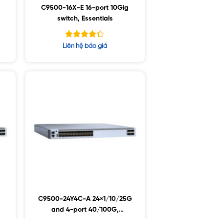
g
C9500-16X-E 16-port 10Gig
switch, Essentials
Được xếp
Liên hệ báo giá
hạng
5
4.25
sao
C9500-24Y4C-A 24×1/10/25G
and 4-port 40/100G,