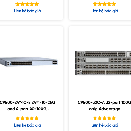
Được xếp
Được xếp
Liên hệ báo giá
Liên hệ báo giá
hạng
hạng
5.00
5.00
5 sao
5 sao
C9500-24Y4C-E 24×1/10/25G
C9500-32C-A 32-port 100
and 4-port 40/100G,
only, Advantage
Essential
Được xếp
Được xếp
Liên hệ báo giá
Liên hệ báo giá
hạng
hạng
4.86
5.00