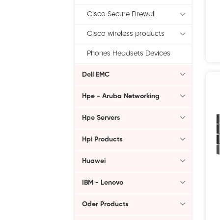
Cisco Secure Firewall
Cisco wireless products
Phones Headsets Devices
Dell EMC
Hpe - Aruba Networking
Hpe Servers
Hpi Products
Huawei
IBM - Lenovo
Oder Products