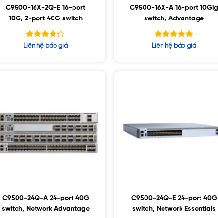
C9500-16X-2Q-E 16-port
C9500-16X-A 16-port 10Gi
10G, 2-port 40G switch
switch, Advantage
Được xếp
Được xếp
Liên hệ báo giá
Liên hệ báo giá
hạng
hạng
5.00
5
4.25
5 sao
sao
C9500-24Q-A 24-port 40G
C9500-24Q-E 24-port 40G
switch, Network Advantage
switch, Network Essentials