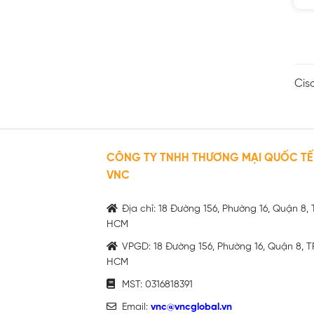
Cis
CÔNG TY TNHH THƯƠNG MẠI QUỐC TẾ
VNC
Địa chỉ: 18 Đường 156, Phường 16, Quận 8, 
HCM
VPGD: 18 Đường 156, Phường 16, Quận 8, T
HCM
MST: 0316818391
Email:
vnc@vncglobal.vn