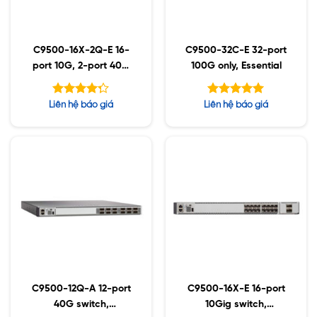
C9500-16X-2Q-E 16-
C9500-32C-E 32-port
port 10G, 2-port 40G
100G only, Essential
switch
Được xếp
Được xếp
Liên hệ báo giá
Liên hệ báo giá
hạng
hạng
5.00
5
4.25
5 sao
sao
C9500-12Q-A 12-port
C9500-16X-E 16-port
40G switch,
10Gig switch,