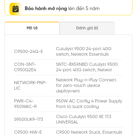
Bảo hành mở rộng
lên đến 5 năm
Mô tả
Đánh giá (6)
Catalyst 9500 24-port 40G
C9500-24Q-E
switch, Network Essentials
CON-SNT-
SNTC-8X5XNBD Catalyst 9500
C950Q2E4
24-port 40G switch, Networ
Network Plug-n-Play Connect
NETWORK-PNP-
for zero-touch device
LIC
deployment
PWR-C4-
950W AC Config 4 Power Supply
950WAC-R
front to back cooling
Cisco Catalyst 9500 XE 17.3
S9500UK9-173
UNIVERSAL
C9500-NW-E
C9500 Network Stack, Essentials