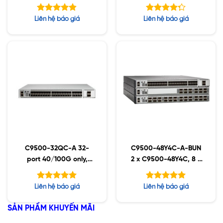
Advantage
Essentials
Được xếp
Được xếp
Liên hệ báo giá
Liên hệ báo giá
hạng
hạng
4.83
5
4.25
5 sao
sao
C9500-32QC-A 32-
C9500-48Y4C-A-BUN
port 40/100G only,
2 x C9500-48Y4C, 8 x
Advantage
QSFP-40/100-SRBD
Được xếp
Được xếp
Liên hệ báo giá
Liên hệ báo giá
hạng
hạng
5.00
5.00
5 sao
5 sao
SẢN PHẨM KHUYẾN MÃI