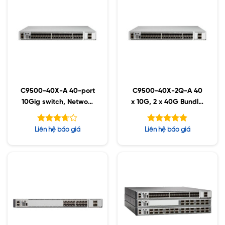
C9500-40X-A 40-port
C9500-40X-2Q-A 40
10Gig switch, Network
x 10G, 2 x 40G Bundle,
Advantage
Network Advantage
Được
Được xếp
Liên hệ báo giá
Liên hệ báo giá
xếp
hạng
5.00
hạng
5 sao
5
3.67
sao