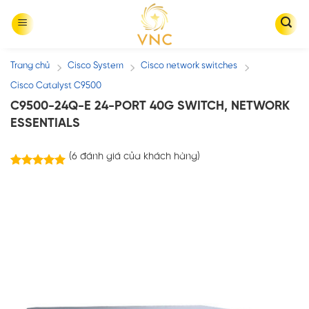
Skip
to
content
Trang chủ
Cisco System
Cisco network switches
/
/
/
Cisco Catalyst C9500
C9500-24Q-E 24-PORT 40G SWITCH, NETWORK
ESSENTIALS
(
6
đánh giá của khách hàng)
6
trên
5.00
5 dựa trên
đánh giá