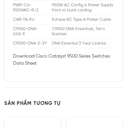
PWR-C4-
950W AC Config 4 Power Supply
950WAC-R/2
front to back cooling
CAB-TA-EU
Europe AC Type A Power Cable
C9500-DNA-
C9500 DNA Essentials, Term
24Q-E
licenses
C9500-DNA-E-3Y
DNA Essential 3 Year License
Download Cisco Catalyst 9500 Series Switches
Data Sheet
SẢN PHẨM TƯƠNG TỰ