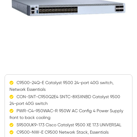
C9500-24Q-E Catalyst 9500 24-port 40G switch,
Network Essentials
CON-SNT-C950Q2E4 SNTC-8X5XNBD Catalyst 9500
24-port 40G switch
PWR-C4-950WAC-R 950W AC Config 4 Power Supply
front to back cooling
S9500UK9-173 Cisco Catalyst 9500 XE 17.3 UNIVERSAL
C9500-NW-E C9500 Network Stack, Essentials