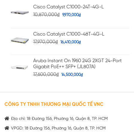
Cisco Catalyst C1000-24T-4G-L
10,870,000
₫
9,970,000
₫
Cisco Catalyst C1000-48T-4G-L
17,970,000
₫
16,410,000
₫
Aruba Instant On 1960 24G 2XGT 24-Port
Gigabit PoE++ SFP+ (JL807A)
17,600,000
₫
14,500,000
₫
CÔNG TY TNHH THƯƠNG MẠI QUỐC TẾ VNC
Địa chỉ: 18 Đường 156, Phường 16, Quận 8, TP. HCM
VPGD: 18 Đường 156, Phường 16, Quận 8, TP. HCM