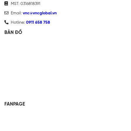
MST: 0316818391
Email:
vnc@vncglobal.vn
Hotline:
0911 658 758
BẢN ĐỒ
FANPAGE