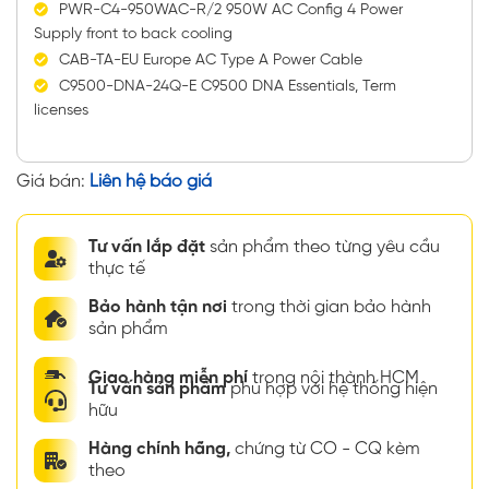
PWR-C4-950WAC-R/2 950W AC Config 4 Power
Supply front to back cooling
CAB-TA-EU Europe AC Type A Power Cable
C9500-DNA-24Q-E C9500 DNA Essentials, Term
licenses
Giá bán:
Liên hệ báo giá
Tư vấn lắp đặt
sản phẩm theo từng yêu cầu
thực tế
Bảo hành tận nơi
trong thời gian bảo hành
sản phẩm
Giao hàng miễn phí
trong nội thành HCM
Tư vấn sản phẩm
phù hợp với hệ thống hiện
hữu
Hàng chính hãng,
chứng từ CO - CQ kèm
theo