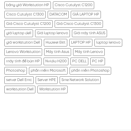
bảng giá Workstation HP
Cisco Catalyst C1200
Cisco Catalyst C1300
DATACOM
GIÁ LAPTOP HP
Giá Cisco Catalyst C1200
Giá Cisco Catalyst C1300
giá laptop dell
Giá laptop lenovo
Giá máy tính ASUS
giá workstation Dell
Huawei Ekit
LAPTOP HP
laptop lenovo
Lenovo Workstation
Máy tính Asus
Máy tính Lenovo
máy tính để bàn HP
Nvidia H200
PC DELL
PC HP
Photoshop
phần mềm Microsoft
phần mềm Photoshop
server Dell Emc
Server HPE
Sme Network Solution
workstation Dell
Workstation HP