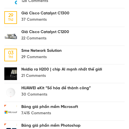
126
Comments
Giá Cisco Catalyst C1300
29
37
Comments
Th2
Giá Cisco Catalyst C1200
22
Comments
Sme Network Solution
03
29
Comments
Th1
Nvidia ra H200 | chip AI mạnh nhất thế giới
21
Comments
HUAWEI eKit “Số hóa để thành công”
30
Comments
Bảng giá phần mềm Microsoft
7.415
Comments
Bảng giá phần mềm Photoshop