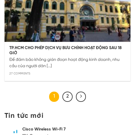
TP.HCM CHO PHÉP DỊCH VỤ BƯU CHÍNH HOẠT ĐỘNG SAU 18
GIỜ
Để đảm bảo không gián đoạn hoạt động kinh doanh, nhu
cầu của người dân [...]
27 COMMENTS
1
2
Tin tức mới
Cisco Wireless Wi-Fi 7