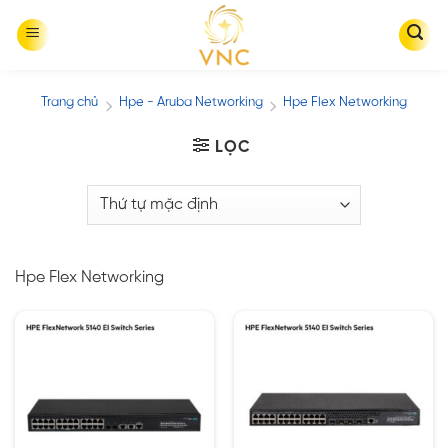
Skip
to
content
Trang chủ
Hpe - Aruba Networking
Hpe Flex Networking
/
/
LỌC
Hpe Flex Networking