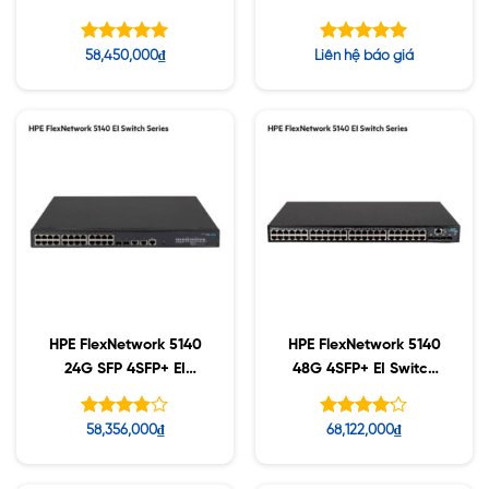
(370W) EI Switch
(370W) EI Switch
(JL823A)
(JL827A)
Được xếp
Được xếp
58,450,000
₫
Liên hệ báo giá
hạng
hạng
5.00
5.00
5 sao
5 sao
HPE FlexNetwork 5140
HPE FlexNetwork 5140
24G SFP 4SFP+ EI
48G 4SFP+ EI Switch
Switch (JL826A)
(JL829A)
Được
Được xếp
58,356,000
₫
68,122,000
₫
xếp hạng
hạng
4.15
5
3.83
5 sao
sao