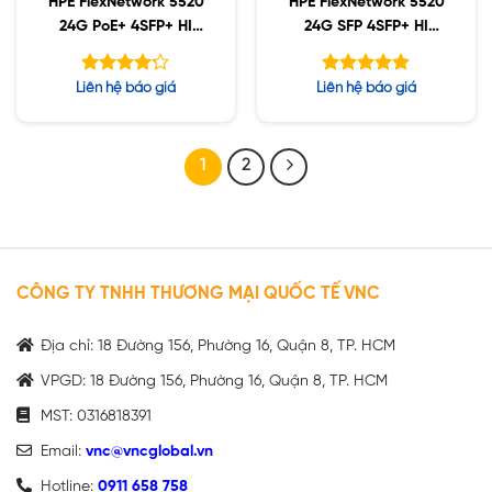
HPE FlexNetwork 5520
HPE FlexNetwork 5520
24G PoE+ 4SFP+ HI
24G SFP 4SFP+ HI
Switch (R8M28A)
Switch (R8M27A)
Được xếp
Được xếp
Liên hệ báo giá
Liên hệ báo giá
hạng
hạng
5.00
5
4.20
5 sao
sao
1
2
CÔNG TY TNHH THƯƠNG MẠI QUỐC TẾ VNC
Địa chỉ: 18 Đường 156, Phường 16, Quận 8, TP. HCM
VPGD: 18 Đường 156, Phường 16, Quận 8, TP. HCM
MST: 0316818391
Email:
vnc@vncglobal.vn
Hotline:
0911 658 758