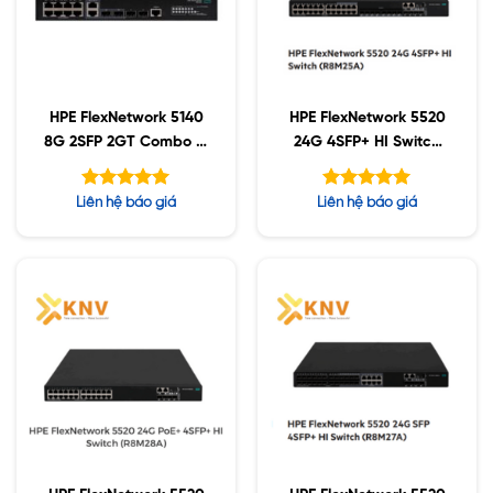
HPE FlexNetwork 5140
HPE FlexNetwork 5520
8G 2SFP 2GT Combo EI
24G 4SFP+ HI Switch
Switch (R8J42A)
(R8M25A)
Được xếp
Được xếp
Liên hệ báo giá
Liên hệ báo giá
hạng
hạng
5.00
5.00
5 sao
5 sao