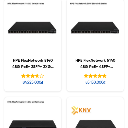
HPE FlexNetwork 5140
HPE FlexNetwork 5140
48G PoE+ 2SFP+ 2XGT
48G PoE+ 4SFP+
(370W) EI Switch
(370W) EI Switch
(JL825A)
(JL824A)
Được
Được xếp
84,925,000
₫
85,150,000
₫
xếp
hạng
5.00
hạng
5 sao
5
3.65
sao