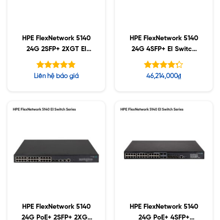
HPE FlexNetwork 5140
HPE FlexNetwork 5140
24G 2SFP+ 2XGT EI
24G 4SFP+ EI Switch
Switch (R8J41A)
(JL828A)
Được xếp
Được xếp
Liên hệ báo giá
46,214,000
₫
hạng
hạng
4.80
4.27
5 sao
5 sao
HPE FlexNetwork 5140
HPE FlexNetwork 5140
24G PoE+ 2SFP+ 2XGT
24G PoE+ 4SFP+