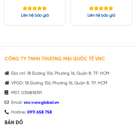
Được xếp
Được xếp
Liên hệ báo giá
Liên hệ báo giá
hạng
hạng
5.00
5.00
5 sao
5 sao
CÔNG TY TNHH THƯƠNG MẠI QUỐC TẾ VNC
Địa chỉ: 18 Đường 156, Phường 16, Quận 8, TP. HCM
VPGD: 18 Đường 156, Phường 16, Quận 8, TP. HCM
MST: 0316818391
Email:
vnc@vncglobal.vn
Hotline:
0911 658 758
BẢN ĐỒ