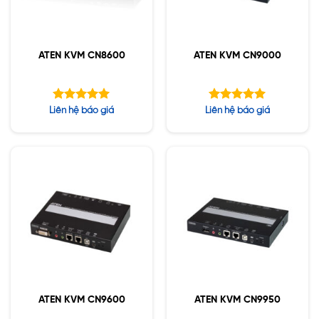
ATEN KVM CN8600
ATEN KVM CN9000
Được xếp
Được xếp
Liên hệ báo giá
Liên hệ báo giá
hạng
hạng
5.00
5.00
5 sao
5 sao
ATEN KVM CN9600
ATEN KVM CN9950