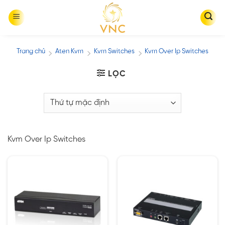
Skip
to
content
Trang chủ
Aten Kvm
Kvm Switches
Kvm Over Ip Switches
/
/
/
LỌC
Kvm Over Ip Switches