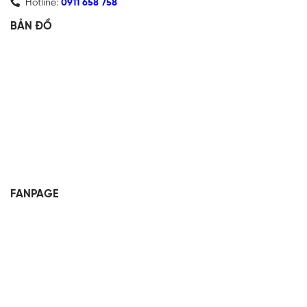
Hotline:
0911 658 758
BẢN ĐỒ
FANPAGE