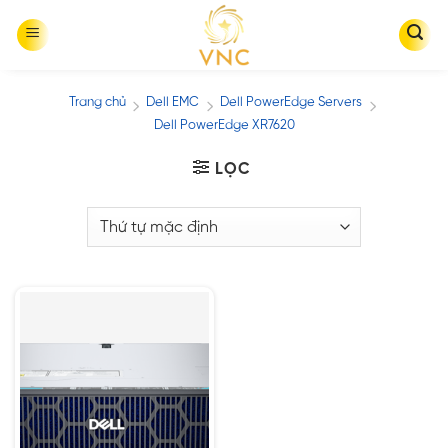
Skip
to
content
Trang chủ
Dell EMC
Dell PowerEdge Servers
/
/
/
Dell PowerEdge XR7620
LỌC