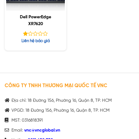
Dell PowerEdge
XR7620
Được
Liên hệ báo giá
xếp
hạng
1.05
5
sao
CÔNG TY TNHH THƯƠNG MẠI QUỐC TẾ VNC
Địa chỉ: 18 Đường 156, Phường 16, Quận 8, TP. HCM
VPGD: 18 Đường 156, Phường 16, Quận 8, TP. HCM
MST: 0316818391
Email:
vnc@vncglobal.vn