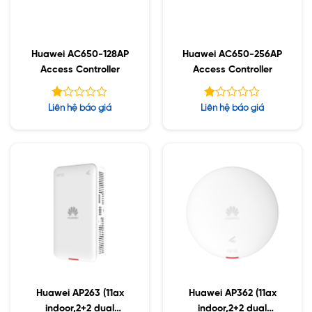
Huawei AC650-128AP
Huawei AC650-256AP
Access Controller
Access Controller
Được
Được
Liên hệ báo giá
Liên hệ báo giá
xếp
xếp
hạng
hạng
1.06
1.09
5
5
sao
sao
Huawei AP263 (11ax
Huawei AP362 (11ax
indoor,2+2 dual
indoor,2+2 dual