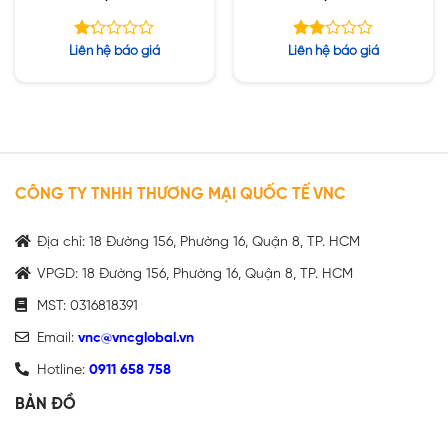
bands,smart
bands,smart antenna)
antenna,USB,BLE)
Được
Được
Liên hệ báo giá
Liên hệ báo giá
xếp
xếp
hạng
hạng
1.25
1.98
5
5
sao
sao
CÔNG TY TNHH THƯƠNG MẠI QUỐC TẾ VNC
Địa chỉ: 18 Đường 156, Phường 16, Quận 8, TP. HCM
VPGD: 18 Đường 156, Phường 16, Quận 8, TP. HCM
MST: 0316818391
Email:
vnc@vncglobal.vn
Hotline:
0911 658 758
BẢN ĐỒ