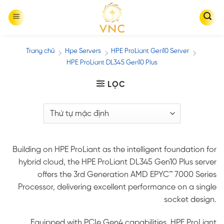
Skip
to
content
Trang chủ
Hpe Servers
HPE ProLiant Gen10 Server
/
/
/
HPE ProLiant DL345 Gen10 Plus
LỌC
Building on HPE ProLiant as the intelligent foundation for
hybrid cloud, the HPE ProLiant DL345 Gen10 Plus server
offers the 3rd Generation AMD EPYC™ 7000 Series
Processor, delivering excellent performance on a single
socket design.
Equipped with PCIe Gen4 capabilities, HPE ProLiant