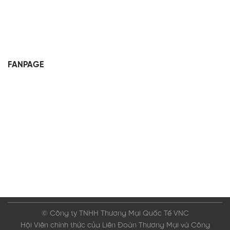
FANPAGE
© Công ty TNHH Thương Mại Quốc Tế VNC
Hội Viên chính thức của Liên Đoàn Thương Mại và Công