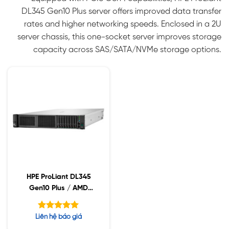
DL345 Gen10 Plus server offers improved data transfer
rates and higher networking speeds. Enclosed in a 2U
server chassis, this one-socket server improves storage
capacity across SAS/SATA/NVMe storage options.
HPE ProLiant DL345
Gen10 Plus / AMD
EPYC 7313P / 32GB-
RDIMMs / 8SFF /
Được xếp
Liên hệ báo giá
500W PS / P39266-B21
hạng
5.00