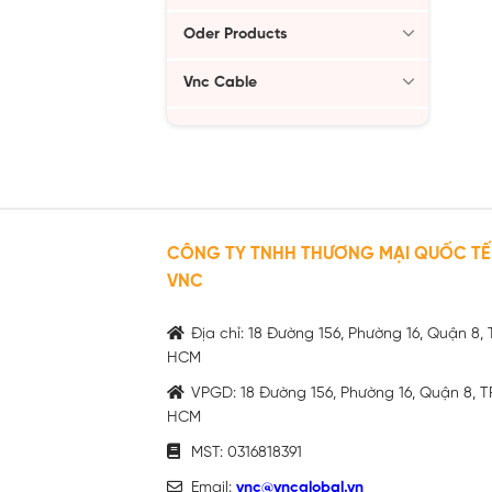
Oder Products
Vnc Cable
CÔNG TY TNHH THƯƠNG MẠI QUỐC TẾ
VNC
Địa chỉ: 18 Đường 156, Phường 16, Quận 8, 
HCM
VPGD: 18 Đường 156, Phường 16, Quận 8, T
HCM
MST: 0316818391
Email:
vnc@vncglobal.vn