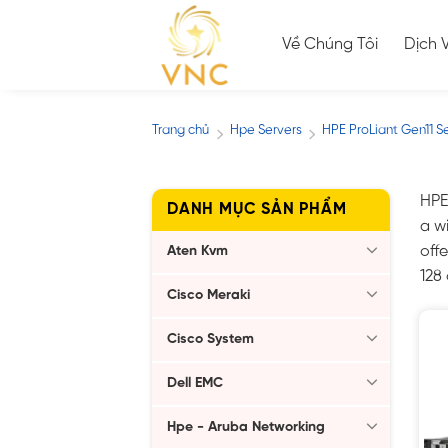
Skip
to
Về Chúng Tôi
Dịch 
content
Trang chủ
Hpe Servers
HPE ProLiant Gen11 S
/
/
HPE
DANH MỤC SẢN PHẨM
a w
off
Aten Kvm
128 
Cisco Meraki
Cisco System
Dell EMC
Hpe - Aruba Networking