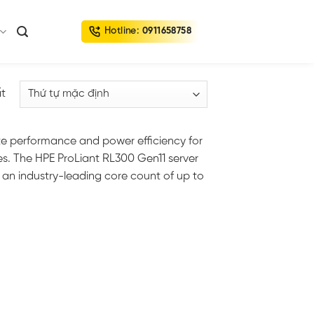
Hotline:
0911658758
ất
te performance and power efficiency for
s. The HPE ProLiant RL300 Gen11 server
n industry-leading core count of up to