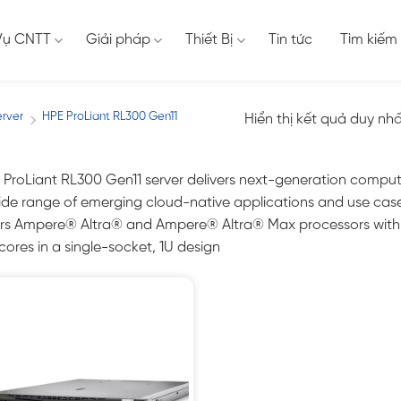
Vụ CNTT
Giải pháp
Thiết Bị
Tin tức
Tìm kiếm
erver
HPE ProLiant RL300 Gen11
Hiển thị kết quả duy nh
/
 ProLiant RL300 Gen11 server delivers next-generation compu
ide range of emerging cloud-native applications and use case
ers Ampere® Altra® and Ampere® Altra® Max processors with a
cores in a single-socket, 1U design