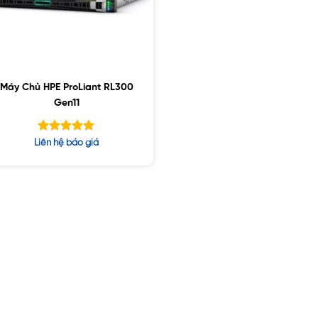
Máy Chủ HPE ProLiant RL300
Gen11
Được xếp
Liên hệ báo giá
hạng
5.00
5 sao