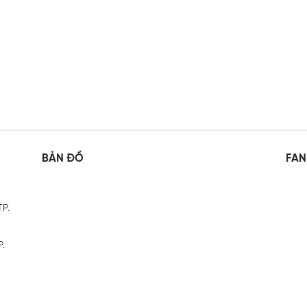
BẢN ĐỒ
FAN
TP.
P.