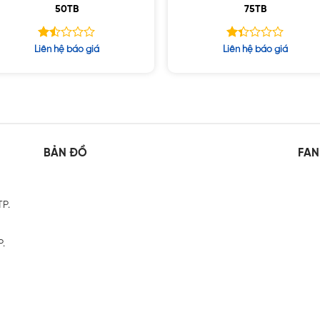
50TB
75TB
Được
Được
Liên hệ báo giá
Liên hệ báo giá
xếp
xếp
hạng
hạng
1.49
1.37
5
5
sao
sao
BẢN ĐỒ
FAN
TP.
P.