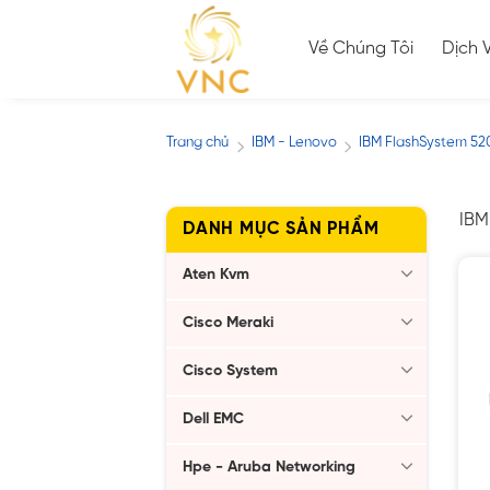
Skip
to
Về Chúng Tôi
Dịch 
content
Trang chủ
IBM - Lenovo
IBM FlashSystem 52
/
/
IBM
DANH MỤC SẢN PHẨM
Aten Kvm
Cisco Meraki
Cisco System
Dell EMC
Hpe - Aruba Networking