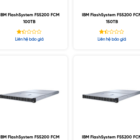
IBM FlashSystem FS5200 FCM
IBM FlashSystem FS5200 FC
100TB
150TB
Được
Được
Liên hệ báo giá
Liên hệ báo giá
xếp
xếp
hạng
hạng
1.34
1.40
5
5
sao
sao
IBM FlashSystem FS5200 FCM
IBM FlashSystem FS5200 FC