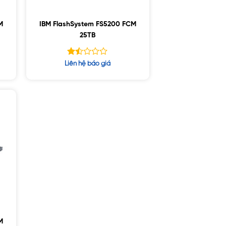
M
IBM FlashSystem FS5200 FCM
25TB
Được
Liên hệ báo giá
xếp
hạng
1.43
5
sao
M