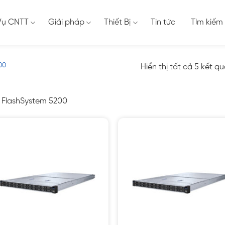
Vụ CNTT
Giải pháp
Thiết Bị
Tin tức
Tìm kiếm
00
Hiển thị tất cả 5 kết q
 FlashSystem 5200