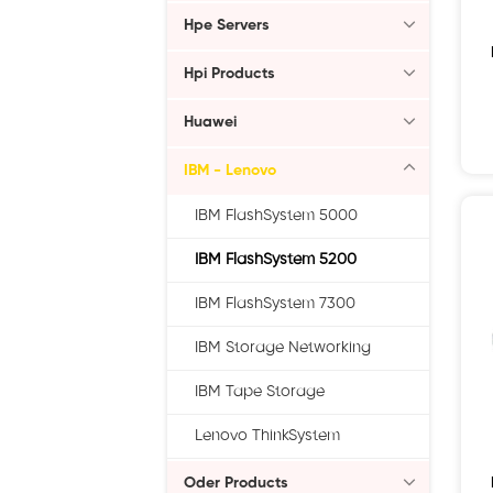
Hpe Servers
Hpi Products
Huawei
IBM - Lenovo
IBM FlashSystem 5000
IBM FlashSystem 5200
IBM FlashSystem 7300
IBM Storage Networking
IBM Tape Storage
Lenovo ThinkSystem
Oder Products