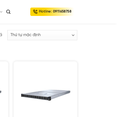
Hotline:
0911658758
uả