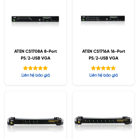
ATEN CS1708A 8-Port
ATEN CS1716A 16-Port
PS/2-USB VGA
PS/2-USB VGA
Được xếp
Được xếp
Liên hệ báo giá
Liên hệ báo giá
hạng
hạng
5.00
5.00
5 sao
5 sao