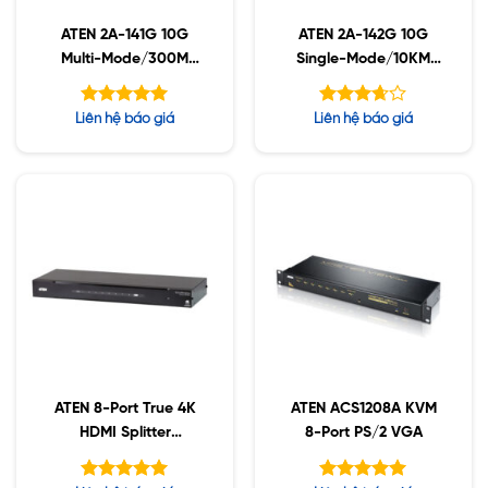
ATEN 2A-141G 10G
ATEN 2A-142G 10G
Multi-Mode/300M
Single-Mode/10KM
Fiber SFP+ Module
Fiber SFP+ Module
Được xếp
Được
Liên hệ báo giá
Liên hệ báo giá
hạng
xếp
5.00
hạng
5 sao
5
3.63
sao
ATEN 8-Port True 4K
ATEN ACS1208A KVM
HDMI Splitter
8-Port PS/2 VGA
VS0108HB