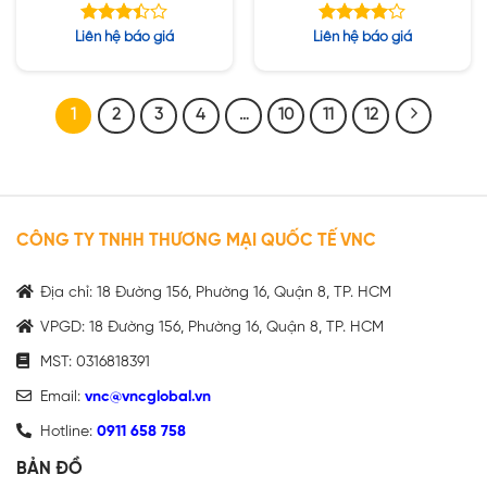
Link/Audio
Được
Được
Liên hệ báo giá
Liên hệ báo giá
xếp
xếp hạng
hạng
5
4.13
5
3.42
sao
sao
1
2
3
4
…
10
11
12
CÔNG TY TNHH THƯƠNG MẠI QUỐC TẾ VNC
Địa chỉ: 18 Đường 156, Phường 16, Quận 8, TP. HCM
VPGD: 18 Đường 156, Phường 16, Quận 8, TP. HCM
MST: 0316818391
Email:
vnc@vncglobal.vn
Hotline:
0911 658 758
BẢN ĐỒ