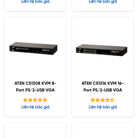
Được xếp
Được xếp
Liên hệ báo giá
Liên hệ báo giá
hạng
hạng
5.00
5.00
5 sao
5 sao
ATEN CS1308 KVM 8-
ATEN CS1316 KVM 16-
Port PS/2-USB VGA
Port PS/2-USB VGA
Được xếp
Được xếp
Liên hệ báo giá
Liên hệ báo giá
hạng
hạng
5.00
4.50
5 sao
5 sao