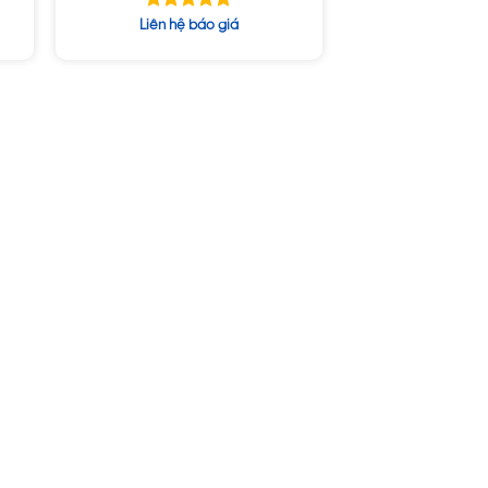
Được xếp
Liên hệ báo giá
hạng
5.00
5 sao