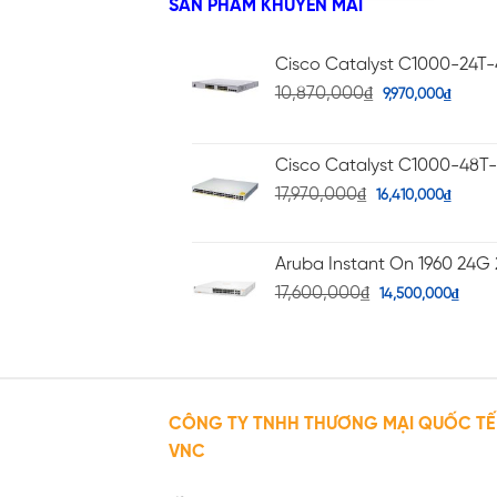
SẢN PHẨM KHUYẾN MÃI
Cisco Catalyst C1000-24T
10,870,000
₫
9,970,000
₫
Cisco Catalyst C1000-48T
17,970,000
₫
16,410,000
₫
Aruba Instant On 1960 24G 
17,600,000
₫
14,500,000
₫
CÔNG TY TNHH THƯƠNG MẠI QUỐC TẾ
VNC