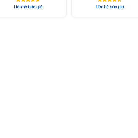
Được xếp
Được xếp
Liên hệ báo giá
Liên hệ báo giá
hạng
hạng
5.00
4.60
5 sao
5 sao