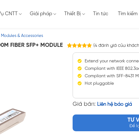
Vụ CNTT
Giải pháp
Thiết Bị
Tin tức
Tìm kiếm
 Modules & Accessories
00M FIBER SFP+ MODULE
(
4
đánh giá của khách
4
trên
5.00
5 dựa trên
Extend your network connec
đánh giá
Compliant with IEEE 802.3
Compliant with SFF-8431 MS
Hot pluggable
Giá bán:
Liên hệ báo giá
TƯ 
Để l