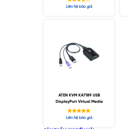
Được
Liên hệ báo giá
xếp
hạng
5
3.63
sao
ATEN KVM KA7189 USB
DisplayPort Virtual Media
Được xếp
Liên hệ báo giá
hạng
5.00
5 sao