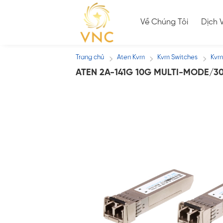
Skip
to
Về Chúng Tôi
Dịch 
content
Trang chủ
Aten Kvm
Kvm Switches
Kvm
/
/
/
ATEN 2A-141G 10G MULTI-MODE/3