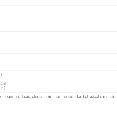
 )
0 cm
in.)
k mount products, please note that the standard physical dimensi