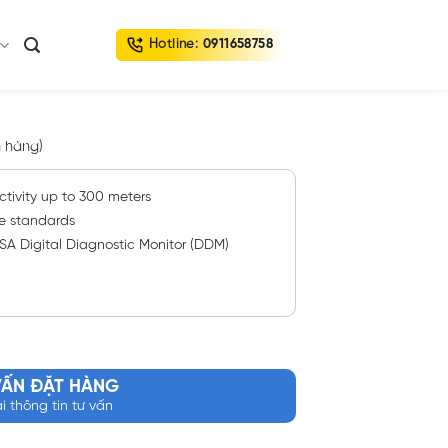
Hotline:
0911658758
 hàng)
tivity up to 300 meters
ae standards
A Digital Diagnostic Monitor (DDM)
VẤN ĐẶT HÀNG
ại thông tin tư vấn