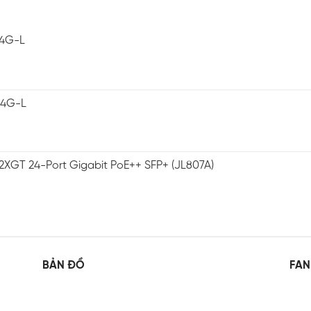
-4G-L
-4G-L
2XGT 24-Port Gigabit PoE++ SFP+ (JL807A)
BẢN ĐỒ
FAN