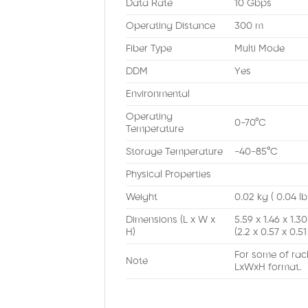
Data Rate
10 Gbps
Operating Distance
300 m
Fiber Type
Multi Mode
DDM
Yes
Environmental
Operating
0-70°C
Temperature
Storage Temperature
-40-85°C
Physical Properties
Weight
0.02 kg ( 0.04 lb
Dimensions (L x W x
5.59 x 1.46 x 1.3
H)
(2.2 x 0.57 x 0.51 
For some of rac
Note
LxWxH format.