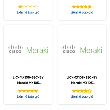
Enterprise License and
Advanced Security
Support, 5YR
License and Support,
Được
Được xếp
Liên hệ báo giá
Liên hệ báo giá
1YR
xếp
hạng
5.00
hạng
5 sao
1.27
5
sao
LIC-MX105-SEC-3Y
LIC-MX105-SEC-5Y
Meraki MX105
Meraki MX105
Advanced Security
Advanced Security
License and Support,
License and Support,
Được xếp
Được xếp
Liên hệ báo giá
Liên hệ báo giá
3YR
5YR
hạng
hạng
5.00
5
4.25
5 sao
sao