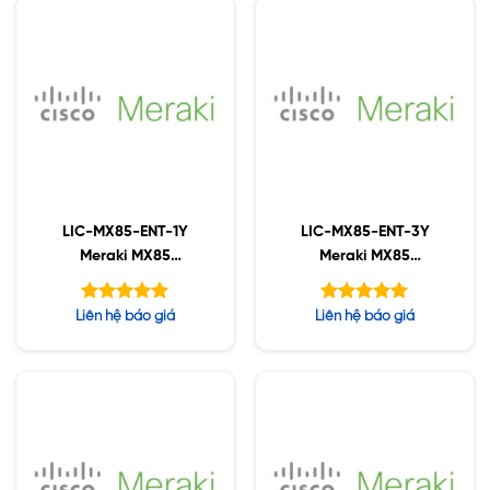
LIC-MX85-ENT-1Y
LIC-MX85-ENT-3Y
Meraki MX85
Meraki MX85
Enterprise License and
Enterprise License and
Support, 1YR
Support, 3YR
Được xếp
Được xếp
Liên hệ báo giá
Liên hệ báo giá
hạng
hạng
5.00
5.00
5 sao
5 sao