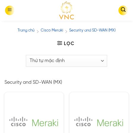
Skip
to
content
Trang chủ
Cisco Meraki
Security and SD-WAN (MX)
/
/
LỌC
Security and SD-WAN (MX)