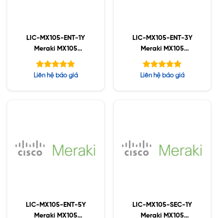
LIC-MX105-ENT-1Y
LIC-MX105-ENT-3Y
Meraki MX105
Meraki MX105
Enterprise License and
Enterprise License and
Support, 1YR
Support, 3YR
Được xếp
Được xếp
Liên hệ báo giá
Liên hệ báo giá
hạng
hạng
5.00
5.00
5 sao
5 sao
LIC-MX105-ENT-5Y
LIC-MX105-SEC-1Y
Meraki MX105
Meraki MX105