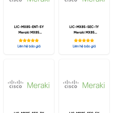
LIC-MX85-ENT-5Y
LIC-MX85-SEC-1Y
Meraki MX85
Meraki MX85
Enterprise License and
Advanced Security
Support, 5YR
License and Support,
Được xếp
Được xếp
Liên hệ báo giá
Liên hệ báo giá
1YR
hạng
hạng
5.00
5.00
5 sao
5 sao