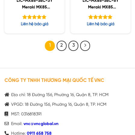
LIC-MX85-SEC-3Y
LIC-MX85-SEC-5Y
Meraki MX85
Meraki MX85
Advanced Security
Advanced Security
License and Support,
License and Support,
Được xếp
Được xếp
Liên hệ báo giá
Liên hệ báo giá
3YR
5YR
hạng
hạng
5.00
5.00
5 sao
5 sao
1
2
3
CÔNG TY TNHH THƯƠNG MẠI QUỐC TẾ VNC
Địa chỉ: 18 Đường 156, Phường 16, Quận 8, TP. HCM
VPGD: 18 Đường 156, Phường 16, Quận 8, TP. HCM
MST: 0316818391
Email:
vnc@vncglobal.vn
Hotline:
0911 658 758