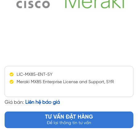
LIC-MX85-ENT-5Y
Meraki MX85 Enterprise License and Support, 5YR
Giá bán:
Liên hệ báo giá
TƯ VẤN ĐẶT HÀNG
Để lại thông tin tư vấn