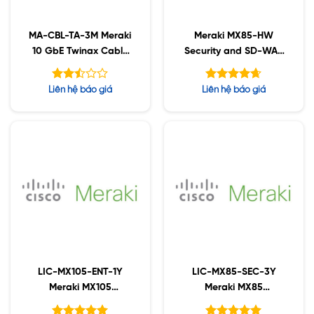
MA-CBL-TA-3M Meraki
Meraki MX85-HW
10 GbE Twinax Cable
Security and SD-WAN
with SFP+ Modules, 3
Appliance
Meter
Được
Được xếp
Liên hệ báo giá
Liên hệ báo giá
xếp
hạng
4.63
hạng
5 sao
2.48
5 sao
LIC-MX105-ENT-1Y
LIC-MX85-SEC-3Y
Meraki MX105
Meraki MX85
Enterprise License and
Advanced Security