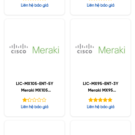
Support, 1YR
License and Support,
Được xếp
Được xếp
Liên hệ báo giá
Liên hệ báo giá
3YR
hạng
hạng
5.00
5.00
5 sao
5 sao
LIC-MX105-ENT-5Y
LIC-MX95-ENT-3Y
Meraki MX105
Meraki MX95
Enterprise License and
Enterprise License and
Support, 5YR
Support, 3YR
Được
Được xếp
Liên hệ báo giá
Liên hệ báo giá
xếp
hạng
5.00
hạng
5 sao
1.27
5
sao