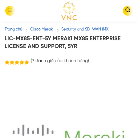
Skip
to
content
Trang chủ
Cisco Meraki
Security and SD-WAN (MX)
/
/
LIC-MX85-ENT-5Y MERAKI MX85 ENTERPRISE
LICENSE AND SUPPORT, 5YR
(
7
đánh giá của khách hàng)
7
trên
5.00
5 dựa trên
đánh giá