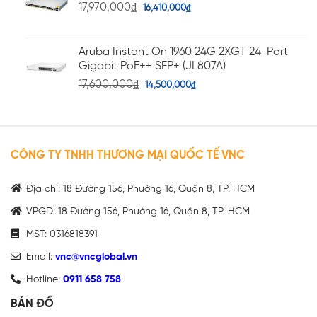
17,970,000
₫
16,410,000
₫
Aruba Instant On 1960 24G 2XGT 24-Port
Gigabit PoE++ SFP+ (JL807A)
17,600,000
₫
14,500,000
₫
CÔNG TY TNHH THƯƠNG MẠI QUỐC TẾ VNC
Địa chỉ: 18 Đường 156, Phường 16, Quận 8, TP. HCM
VPGD: 18 Đường 156, Phường 16, Quận 8, TP. HCM
MST: 0316818391
Email:
vnc@vncglobal.vn
Hotline:
0911 658 758
BẢN ĐỒ