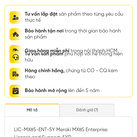
Tư vấn lắp đặt
sản phẩm theo từng yêu cầu
thực tế
Bảo hành tận nơi
trong thời gian bảo hành
sản phẩm
Giao hàng miễn phí
trong nội thành HCM
Tư vấn sản phẩm
phù hợp với hệ thống hiện
hữu
Hàng chính hãng,
chứng từ CO - CQ kèm
theo
Bảo hành mở rộng
lên đến 5 năm
Mô tả
Đánh giá (7)
LIC-MX85-ENT-5Y Meraki MX85 Enterprise