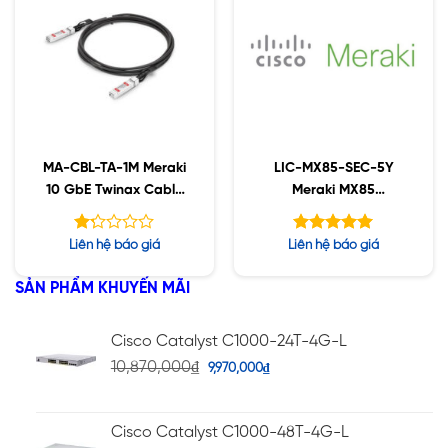
MA-CBL-TA-1M Meraki
LIC-MX85-SEC-5Y
10 GbE Twinax Cable
Meraki MX85
with SFP+ Modules, 1
Advanced Security
Meter
License and Support,
Được
Được xếp
Liên hệ báo giá
Liên hệ báo giá
5YR
xếp
hạng
5.00
hạng
5 sao
SẢN PHẨM KHUYẾN MÃI
1.22
5
sao
Cisco Catalyst C1000-24T-4G-L
10,870,000
₫
9,970,000
₫
Cisco Catalyst C1000-48T-4G-L