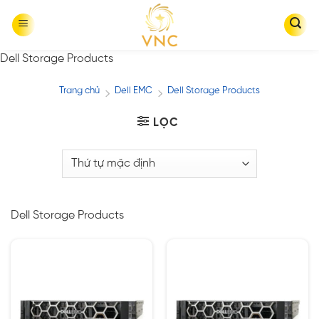
Skip
to
content
Dell Storage Products
Trang chủ
Dell EMC
Dell Storage Products
/
/
LỌC
Dell Storage Products