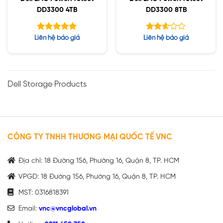
DD3300 4TB
DD3300 8TB
Được xếp
Được
Liên hệ báo giá
Liên hệ báo giá
hạng
xếp
5.00
hạng
5 sao
2.58
5 sao
Dell Storage Products
CÔNG TY TNHH THƯƠNG MẠI QUỐC TẾ VNC
Địa chỉ: 18 Đường 156, Phường 16, Quận 8, TP. HCM
VPGD: 18 Đường 156, Phường 16, Quận 8, TP. HCM
MST: 0316818391
Email:
vnc@vncglobal.vn