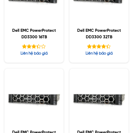
Dell EMC PowerProtect
Dell EMC PowerProtect
DD3300 16TB
DD3300 32TB
Được
Được xếp
Liên hệ báo giá
Liên hệ báo giá
xếp
hạng
4.33
hạng
5 sao
5
3.33
sao
Dell EMC PowerProtect
Dell EMC PowerProtect