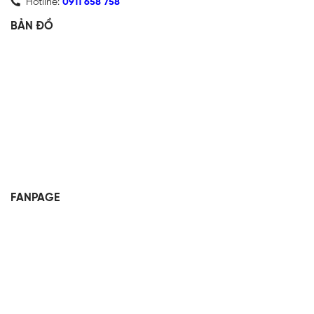
Hotline:
0911 658 758
BẢN ĐỒ
FANPAGE