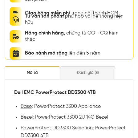
Giao hàng miễn phí
trong nội thành HCM
Tư vấn sản phẩm
phù hợp với hệ thống hiện
hữu
Hàng chính hãng,
chứng từ CO - CQ kèm
theo
Bảo hành mở rộng
lên đến 5 năm
Mô tả
Đánh giá (8)
Dell EMC PowerProtect DD3300 4TB
Base
: PowerProtect 3300 Appliance
Bezel
: PowerProtect 3300 2U 14G Bezel
PowerProtect
DD3300
Selection
: PowerProtect
DD3300 4TB