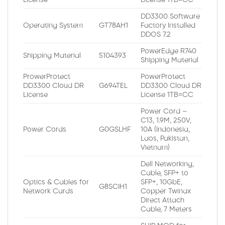
License
License 1TB=CC
DD3300 Software
Operating System
GT78AH1
Factory Installed
DDOS 7.2
PowerEdge R740
Shipping Material
5104393
Shipping Material
ProwerProtect
PowerProtect
DD3300 Cloud DR
G694TEL
DD3300 Cloud DR
License
License 1TB=CC
Power Cord –
C13, 1.9M, 250V,
Power Cords
G0GSLHF
10A (Indonesia,
Laos, Pakistan,
Vietnam)
Dell Networking,
Cable, SFP+ to
Optics & Cables for
SFP+, 10GbE,
G8SCIH1
Network Cards
Copper Twinax
Direct Attach
Cable, 7 Meters