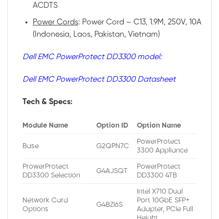
ACDTS
Power Cords
: Power Cord – C13, 1.9M, 250V, 10A
(Indonesia, Laos, Pakistan, Vietnam)
Dell EMC PowerProtect DD3300 model:
Dell EMC PowerProtect DD3300 Datasheet
Tech & Specs:
Module Name
Option ID
Option Name
PowerProtect
Base
G2QPN7C
3300 Appliance
ProwerProtect
PowerProtect
G4AJSQT
DD3300 Selection
DD3300 4TB
Intel X710 Dual
Network Card
Port 10GbE SFP+
G4BZI6S
Options
Adapter, PCIe Full
Height