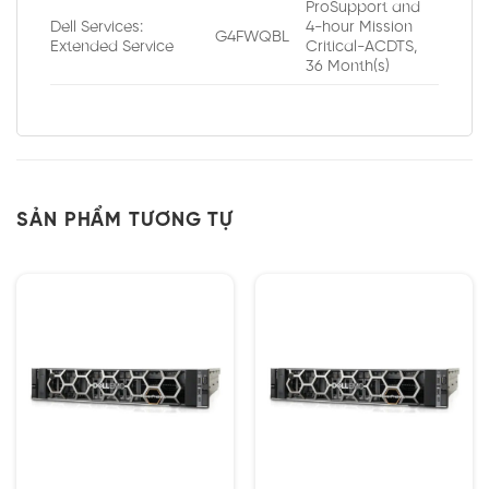
ProSupport and
Dell Services:
4-hour Mission
G4FWQBL
Extended Service
Critical-ACDTS,
36 Month(s)
SẢN PHẨM TƯƠNG TỰ