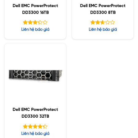
Dell EMC PowerProtect
Dell EMC PowerProtect
DD3300 16TB
DD3300 8TB
Được
Được
Liên hệ báo giá
Liên hệ báo giá
xếp
xếp
hạng
hạng
5
3.27
2.61
sao
5 sao
Dell EMC PowerProtect
DD3300 32TB
Được xếp
Liên hệ báo giá