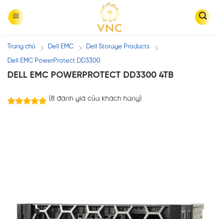
Skip
to
content
Trang chủ
Dell EMC
Dell Storage Products
/
/
/
Dell EMC PowerProtect DD3300
DELL EMC POWERPROTECT DD3300 4TB
(
8
đánh giá của khách hàng)
8
trên
5.00
5 dựa trên
đánh giá