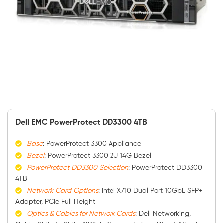
Dell EMC PowerProtect DD3300 4TB
Base
: PowerProtect 3300 Appliance
Bezel
: PowerProtect 3300 2U 14G Bezel
PowerProtect
DD3300
Selection
: PowerProtect DD3300
4TB
Network
Card
Options
: Intel X710 Dual Port 10GbE SFP+
Adapter, PCIe Full Height
Optics & Cables for Network Cards
: Dell Networking,