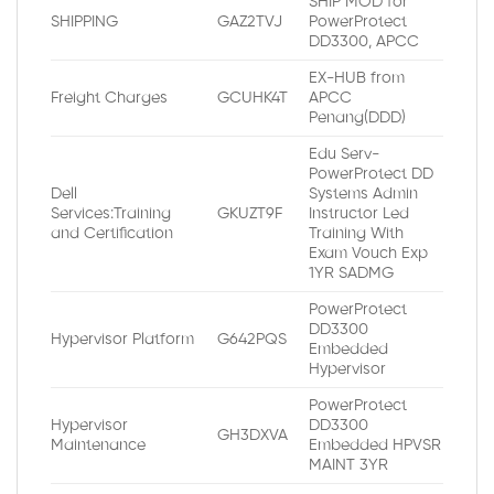
SHIP MOD for
SHIPPING
GAZ2TVJ
PowerProtect
DD3300, APCC
EX-HUB from
Freight Charges
GCUHK4T
APCC
Penang(DDD)
Edu Serv-
PowerProtect DD
Dell
Systems Admin
Services:Training
GKUZT9F
Instructor Led
and Certification
Training With
Exam Vouch Exp
1YR SADMG
PowerProtect
DD3300
Hypervisor Platform
G642PQS
Embedded
Hypervisor
PowerProtect
Hypervisor
DD3300
GH3DXVA
Maintenance
Embedded HPVSR
MAINT 3YR