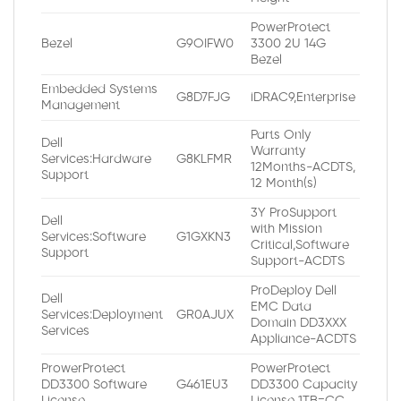
PowerProtect
Bezel
G9OIFW0
3300 2U 14G
Bezel
Embedded Systems
G8D7FJG
iDRAC9,Enterprise
Management
Parts Only
Dell
Warranty
Services:Hardware
G8KLFMR
12Months-ACDTS,
Support
12 Month(s)
3Y ProSupport
Dell
with Mission
Services:Software
G1GXKN3
Critical,Software
Support
Support-ACDTS
ProDeploy Dell
Dell
EMC Data
Services:Deployment
GR0AJUX
Domain DD3XXX
Services
Appliance-ACDTS
ProwerProtect
PowerProtect
DD3300 Software
G461EU3
DD3300 Capacity