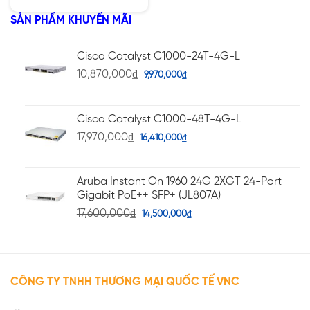
hạng
4.33
5 sao
SẢN PHẨM KHUYẾN MÃI
Cisco Catalyst C1000-24T-4G-L
10,870,000
₫
9,970,000
₫
Cisco Catalyst C1000-48T-4G-L
17,970,000
₫
16,410,000
₫
Aruba Instant On 1960 24G 2XGT 24-Port
Gigabit PoE++ SFP+ (JL807A)
17,600,000
₫
14,500,000
₫
CÔNG TY TNHH THƯƠNG MẠI QUỐC TẾ VNC