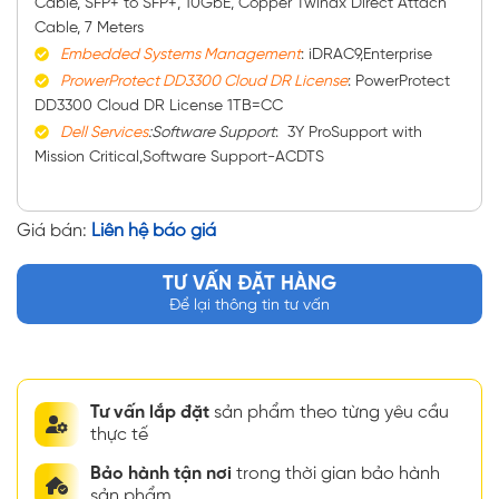
Cable, SFP+ to SFP+, 10GbE, Copper Twinax Direct Attach
Cable, 7 Meters
Embedded Systems Management
: iDRAC9,Enterprise
ProwerProtect DD3300 Cloud DR License
: PowerProtect
DD3300 Cloud DR License 1TB=CC
Dell Services
:Software Support
: 3Y ProSupport with
Mission Critical,Software Support-ACDTS
Giá bán:
Liên hệ báo giá
TƯ VẤN ĐẶT HÀNG
Để lại thông tin tư vấn
Tư vấn lắp đặt
sản phẩm theo từng yêu cầu
thực tế
Bảo hành tận nơi
trong thời gian bảo hành
sản phẩm