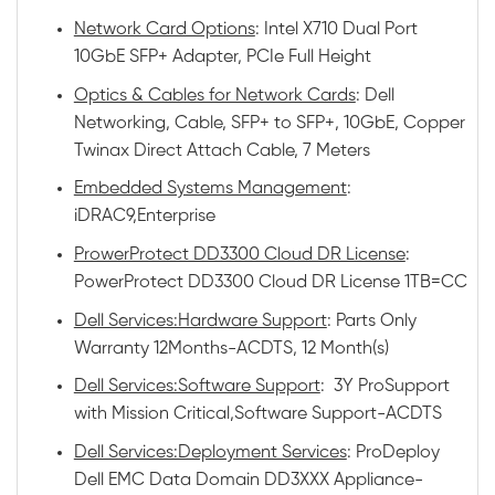
Network Card Options
: Intel X710 Dual Port
10GbE SFP+ Adapter, PCIe Full Height
Optics & Cables for Network Cards
: Dell
Networking, Cable, SFP+ to SFP+, 10GbE, Copper
Twinax Direct Attach Cable, 7 Meters
Embedded Systems Management
:
iDRAC9,Enterprise
ProwerProtect DD3300 Cloud DR License
:
PowerProtect DD3300 Cloud DR License 1TB=CC
Dell Services:Hardware Support
: Parts Only
Warranty 12Months-ACDTS, 12 Month(s)
Dell Services:Software Support
: 3Y ProSupport
with Mission Critical,Software Support-ACDTS
Dell Services:Deployment Services
: ProDeploy
Dell EMC Data Domain DD3XXX Appliance-