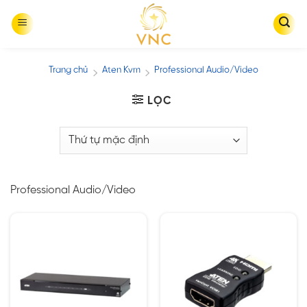
Skip
to
content
Trang chủ
Aten Kvm
Professional Audio/Video
/
/
LỌC
Professional Audio/Video