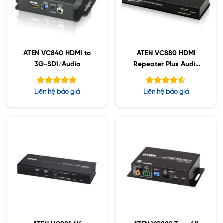
ATEN VC840 HDMI to
ATEN VC880 HDMI
3G-SDI/Audio
Repeater Plus Audio
De-embedder
Được xếp
Được xếp
Liên hệ báo giá
Liên hệ báo giá
hạng
hạng
5.00
4.44
5 sao
5 sao