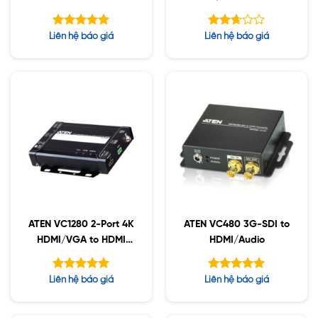
Adapter
Được xếp
Được
Liên hệ báo giá
Liên hệ báo giá
hạng
xếp
5.00
hạng
5 sao
2.65
5 sao
ATEN VC1280 2-Port 4K
ATEN VC480 3G-SDI to
HDMI/VGA to HDMI
HDMI/Audio
VC1280
Được xếp
Được xếp
Liên hệ báo giá
Liên hệ báo giá
hạng
hạng
5.00
5.00
5 sao
5 sao