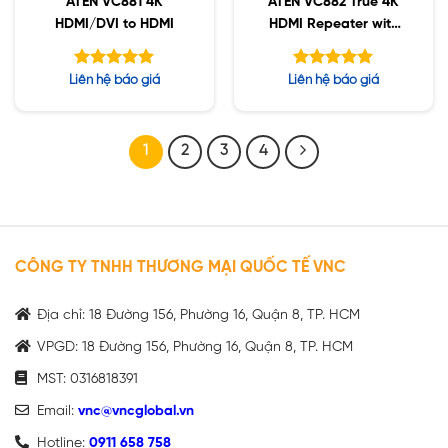
ATEN VC881 4K
ATEN VC882 True 4K
HDMI/DVI to HDMI
HDMI Repeater with
Audio
Được xếp
Được xếp
Liên hệ báo giá
Liên hệ báo giá
hạng
hạng
5.00
5.00
5 sao
5 sao
1
2
3
4
CÔNG TY TNHH THƯƠNG MẠI QUỐC TẾ VNC
Địa chỉ: 18 Đường 156, Phường 16, Quận 8, TP. HCM
VPGD: 18 Đường 156, Phường 16, Quận 8, TP. HCM
MST: 0316818391
Email:
vnc@vncglobal.vn
Hotline:
0911 658 758