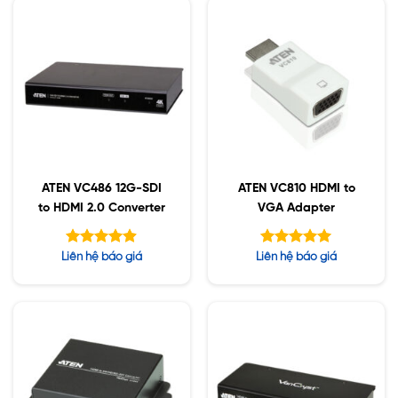
ATEN VC486 12G-SDI
ATEN VC810 HDMI to
to HDMI 2.0 Converter
VGA Adapter
Được xếp
Được xếp
Liên hệ báo giá
Liên hệ báo giá
hạng
hạng
4.88
5.00
5 sao
5 sao