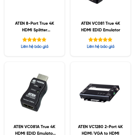
ATEN 8-Port True 4K
ATEN VC081 True 4K
HDMI Splitter
HDMI EDID Emulator
VS0108HB
Được xếp
Được xếp
Liên hệ báo giá
Liên hệ báo giá
hạng
hạng
5.00
5.00
5 sao
5 sao
ATEN VC081A True 4K
ATEN VC1280 2-Port 4K
HDMI EDID Emulator
HDMI/VGA to HDMI