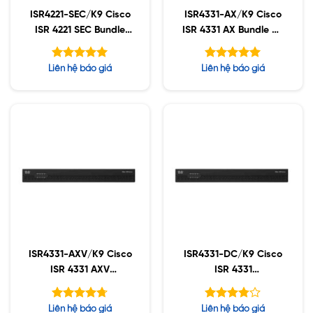
ISR4221-SEC/K9 Cisco
ISR4331-AX/K9 Cisco
ISR 4221 SEC Bundle
ISR 4331 AX Bundle w/
with SEC lic
APP,SEC lic
Được xếp
Được xếp
Liên hệ báo giá
Liên hệ báo giá
hạng
hạng
5.00
5.00
5 sao
5 sao
ISR4331-AXV/K9 Cisco
ISR4331-DC/K9 Cisco
ISR 4331 AXV
ISR 4331
Bundle,PVDM4-32
(3GE,2NIM,1SM,4G
w/APP,SEC,UC License
FLASH,4G DRAM,IPB)
Được xếp
Được
Liên hệ báo giá
Liên hệ báo giá