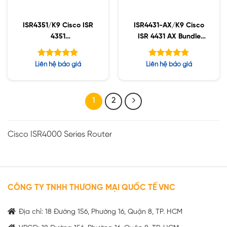
ISR4351/K9 Cisco ISR
ISR4431-AX/K9 Cisco
4351
ISR 4431 AX Bundle
(3GE,3NIM,2SM,4G
with APP and SEC
FLASH,4G DRAM,IPB)
license
Được xếp
Được xếp
Liên hệ báo giá
Liên hệ báo giá
hạng
hạng
5.00
5.00
5 sao
5 sao
1
2
Cisco ISR4000 Series Router
CÔNG TY TNHH THƯƠNG MẠI QUỐC TẾ VNC
Địa chỉ: 18 Đường 156, Phường 16, Quận 8, TP. HCM