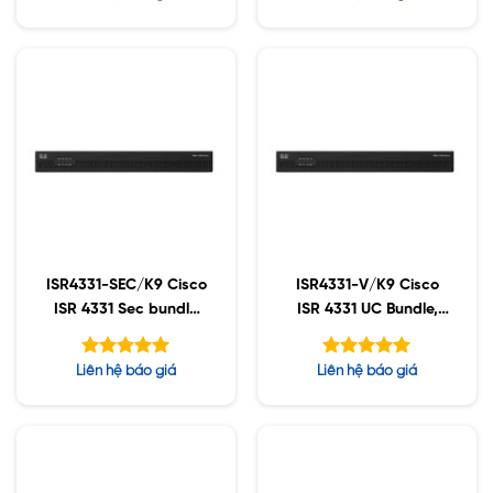
w/ DC PS
hạng
xếp
4.71
hạng
5 sao
5
3.78
sao
ISR4331-SEC/K9 Cisco
ISR4331-V/K9 Cisco
ISR 4331 Sec bundle
ISR 4331 UC Bundle,
w/SEC license
PVDM4-32, UC License
Được xếp
Được xếp
Liên hệ báo giá
Liên hệ báo giá
hạng
hạng
5.00
5.00
5 sao
5 sao