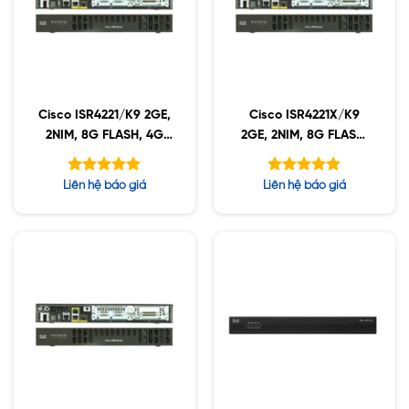
Cisco ISR4221/K9 2GE,
Cisco ISR4221X/K9
2NIM, 8G FLASH, 4G
2GE, 2NIM, 8G FLASH,
DRAM, IPB
8G DRAM, IPB
Được xếp
Được xếp
Liên hệ báo giá
Liên hệ báo giá
hạng
hạng
5.00
5.00
5 sao
5 sao