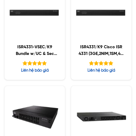
ISR4331-VSEC/K9
ISR4331/K9 Cisco ISR
Bundle w/UC & Sec
4331 (3GE,2NIM,1SM,4G
Lic, PVDM4-32
FLASH,4G DRAM,IPB)
Được xếp
Được xếp
Liên hệ báo giá
Liên hệ báo giá
hạng
hạng
5.00
5.00
5 sao
5 sao