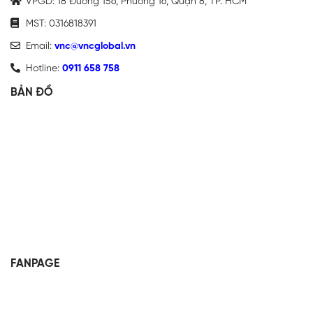
VPGD: 18 Đường 156, Phường 16, Quận 8, TP. HCM
MST: 0316818391
Email:
vnc@vncglobal.vn
Hotline:
0911 658 758
BẢN ĐỒ
FANPAGE