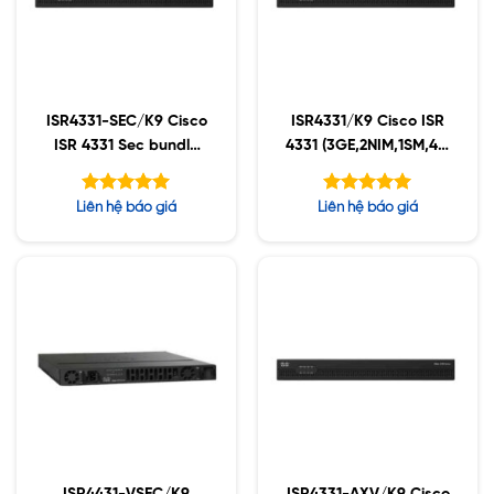
ISR4331-SEC/K9 Cisco
ISR4331/K9 Cisco ISR
ISR 4331 Sec bundle
4331 (3GE,2NIM,1SM,4G
w/SEC license
FLASH,4G DRAM,IPB)
Được xếp
Được xếp
Liên hệ báo giá
Liên hệ báo giá
hạng
hạng
5.00
5.00
5 sao
5 sao