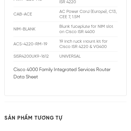
ISR 4220
AC Power Cord (Europe), C13,
CAB-ACE
CEE 7, 1.5M
Blank faceplate for NIM slot
NIM-BLANK
on Cisco ISR 4400
19 inch rack mount kit for
ACS-4220-RM-19
Cisco ISR 4220 & VG400
SISR4200UK9-1612
UNIVERSAL
Cisco 4000 Family Integrated Services Router
Data Sheet
SẢN PHẨM TƯƠNG TỰ