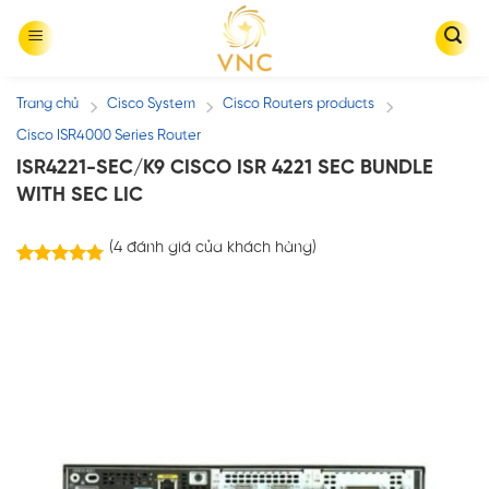
Skip
to
content
Trang chủ
Cisco System
Cisco Routers products
/
/
/
Cisco ISR4000 Series Router
ISR4221-SEC/K9 CISCO ISR 4221 SEC BUNDLE
WITH SEC LIC
(
4
đánh giá của khách hàng)
4
trên
5.00
5 dựa trên
đánh giá