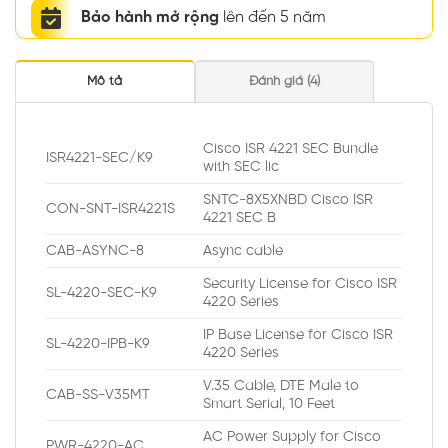
Bảo hành mở rộng
lên đến 5 năm
Mô tả
Đánh giá (4)
Cisco ISR 4221 SEC Bundle
ISR4221-SEC/K9
with SEC lic
SNTC-8X5XNBD Cisco ISR
CON-SNT-ISR4221S
4221 SEC B
CAB-ASYNC-8
Async cable
Security License for Cisco ISR
SL-4220-SEC-K9
4220 Series
IP Base License for Cisco ISR
SL-4220-IPB-K9
4220 Series
V.35 Cable, DTE Male to
CAB-SS-V35MT
Smart Serial, 10 Feet
AC Power Supply for Cisco
PWR-4220-AC