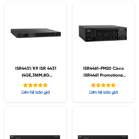
ISR4431/K9 ISR 4431
ISR4461-PM20 Cisco
(4GE,3NIM,8G
ISR4461 Promotional
FLASH,4G DRAM,IPB)
Bundle
Được xếp
Được xếp
Liên hệ báo giá
Liên hệ báo giá
hạng
hạng
5.00
5.00
5 sao
5 sao