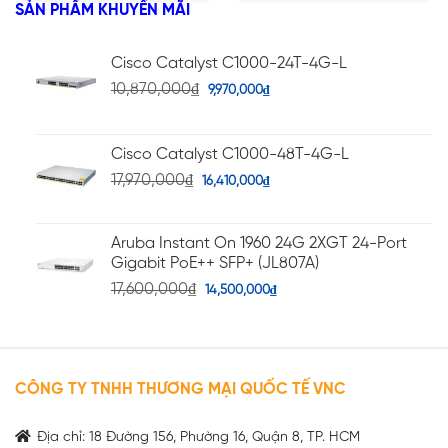
5 sao
5 sao
SẢN PHẨM KHUYẾN MÃI
Cisco Catalyst C1000-24T-4G-L
10,870,000
₫
9,970,000
₫
Cisco Catalyst C1000-48T-4G-L
17,970,000
₫
16,410,000
₫
Aruba Instant On 1960 24G 2XGT 24-Port
Gigabit PoE++ SFP+ (JL807A)
17,600,000
₫
14,500,000
₫
CÔNG TY TNHH THƯƠNG MẠI QUỐC TẾ VNC
Địa chỉ: 18 Đường 156, Phường 16, Quận 8, TP. HCM