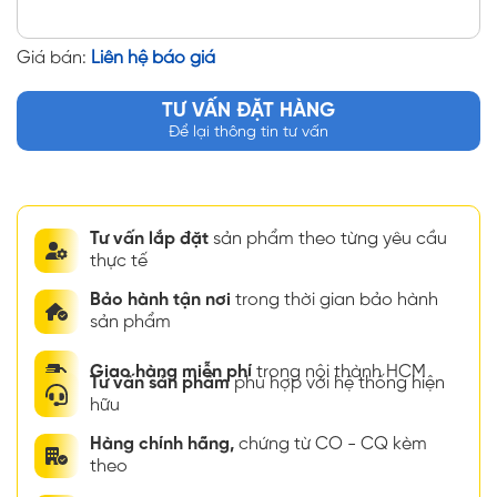
Giá bán:
Liên hệ báo giá
TƯ VẤN ĐẶT HÀNG
Để lại thông tin tư vấn
Tư vấn lắp đặt
sản phẩm theo từng yêu cầu
thực tế
Bảo hành tận nơi
trong thời gian bảo hành
sản phẩm
Giao hàng miễn phí
trong nội thành HCM
Tư vấn sản phẩm
phù hợp với hệ thống hiện
hữu
Hàng chính hãng,
chứng từ CO - CQ kèm
theo