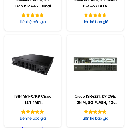
ISR4431-VSEC/K9
ISR4331-AXV/K9 Cisco
Cisco ISR 4431 Bundle
ISR 4331 AXV
with UC & Sec Lic,
Bundle,PVDM4-32
PVDM4-64
w/APP,SEC,UC License
Được xếp
Được xếp
Liên hệ báo giá
Liên hệ báo giá
hạng
hạng
5.00
4.71
5 sao
5 sao
ISR4451-X/K9 Cisco
Cisco ISR4221/K9 2GE,
ISR 4451
2NIM, 8G FLASH, 4G
(4GE,3NIM,2SM,8G
DRAM, IPB
FLASH,4G DRAM)
Được xếp
Được xếp
Liên hệ báo giá
Liên hệ báo giá
hạng
hạng
5.00
5.00