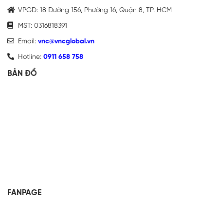
VPGD: 18 Đường 156, Phường 16, Quận 8, TP. HCM
MST: 0316818391
Email:
vnc@vncglobal.vn
Hotline:
0911 658 758
BẢN ĐỒ
FANPAGE