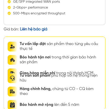
GE/SFP integrated WAN ports
2-Gbps+ performance
500-Mbps encrypted throughput
Giá bán:
Liên hệ báo giá
Tư vấn lắp đặt
sản phẩm theo từng yêu cầu
thực tế
Bảo hành tận nơi
trong thời gian bảo hành
sản phẩm
Giao hàng miễn phí
trong nội thành HCM
Tư vấn sản phẩm
phù hợp với hệ thống hiện
hữu
Hàng chính hãng,
chứng từ CO - CQ kèm
theo
Bảo hành mở rộng
lên đến 5 năm