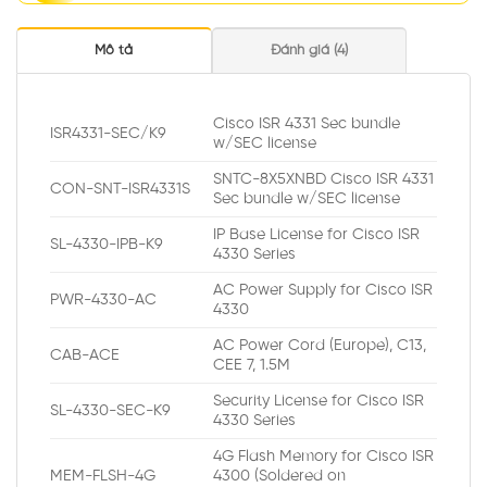
Mô tả
Đánh giá (4)
Cisco ISR 4331 Sec bundle
ISR4331-SEC/K9
w/SEC license
SNTC-8X5XNBD Cisco ISR 4331
CON-SNT-ISR4331S
Sec bundle w/SEC license
IP Base License for Cisco ISR
SL-4330-IPB-K9
4330 Series
AC Power Supply for Cisco ISR
PWR-4330-AC
4330
AC Power Cord (Europe), C13,
CAB-ACE
CEE 7, 1.5M
Security License for Cisco ISR
SL-4330-SEC-K9
4330 Series
4G Flash Memory for Cisco ISR
MEM-FLSH-4G
4300 (Soldered on