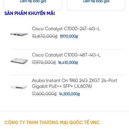
Được xếp
Được xếp
Liên hệ báo giá
Liên hệ báo giá
hạng
hạng
5.00
5.00
5 sao
5 sao
SẢN PHẨM KHUYẾN MÃI
Cisco Catalyst C1000-24T-4G-L
10,870,000
₫
9,970,000
₫
Cisco Catalyst C1000-48T-4G-L
17,970,000
₫
16,410,000
₫
Aruba Instant On 1960 24G 2XGT 24-Port
Gigabit PoE++ SFP+ (JL807A)
17,600,000
₫
14,500,000
₫
CÔNG TY TNHH THƯƠNG MẠI QUỐC TẾ VNC