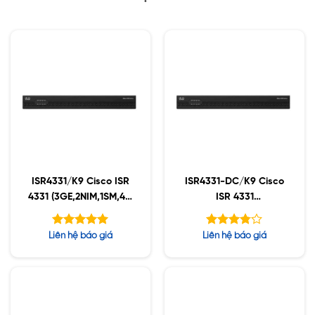
ISR4331/K9 Cisco ISR
ISR4331-DC/K9 Cisco
4331 (3GE,2NIM,1SM,4G
ISR 4331
FLASH,4G DRAM,IPB)
(3GE,2NIM,1SM,4G
FLASH,4G DRAM,IPB)
Được xếp
Được
Liên hệ báo giá
Liên hệ báo giá
w/ DC PS
hạng
xếp
5.00
hạng
5 sao
5
3.78
sao