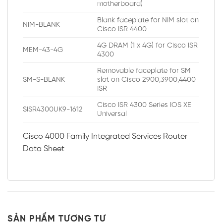
motherboard)
Blank faceplate for NIM slot on
NIM-BLANK
Cisco ISR 4400
4G DRAM (1 x 4G) for Cisco ISR
MEM-43-4G
4300
Removable faceplate for SM
SM-S-BLANK
slot on Cisco 2900,3900,4400
ISR
Cisco ISR 4300 Series IOS XE
SISR4300UK9-1612
Universal
Cisco 4000 Family Integrated Services Router
Data Sheet
SẢN PHẨM TƯƠNG TỰ