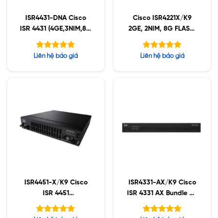
ISR4431-DNA Cisco
Cisco ISR4221X/K9
ISR 4431 (4GE,3NIM,8G
2GE, 2NIM, 8G FLASH,
FLASH,4G DRAM,IPB)
8G DRAM, IPB
with DNA sub
Được xếp
Được xếp
Liên hệ báo giá
Liên hệ báo giá
hạng
hạng
5.00
5.00
5 sao
5 sao
ISR4451-X/K9 Cisco
ISR4331-AX/K9 Cisco
ISR 4451
ISR 4331 AX Bundle w/
(4GE,3NIM,2SM,8G
APP,SEC lic
FLASH,4G DRAM)