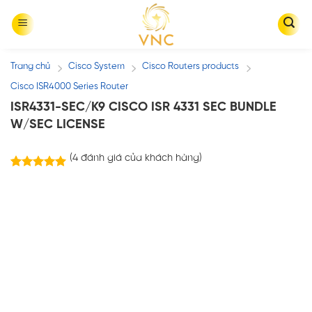
Skip
to
content
Trang chủ
Cisco System
Cisco Routers products
/
/
/
Cisco ISR4000 Series Router
ISR4331-SEC/K9 CISCO ISR 4331 SEC BUNDLE
W/SEC LICENSE
(
4
đánh giá của khách hàng)
4
trên
5.00
5 dựa trên
đánh giá