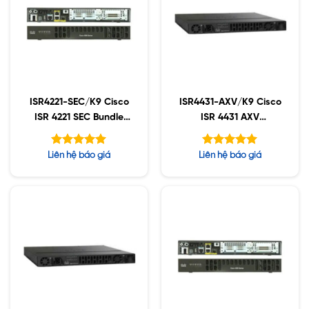
ISR4221-SEC/K9 Cisco
ISR4431-AXV/K9 Cisco
ISR 4221 SEC Bundle
ISR 4431 AXV
with SEC lic
Bundle,PVDM4-64
w/APP,SEC,UC Lic
Được xếp
Được xếp
Liên hệ báo giá
Liên hệ báo giá
hạng
hạng
5.00
5.00
5 sao
5 sao