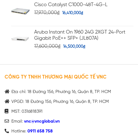
Cisco Catalyst C1000-48T-4G-L
17,970,000
₫
16,410,000
₫
Aruba Instant On 1960 24G 2XGT 24-Port
Gigabit PoE++ SFP+ (JL807A)
17,600,000
₫
14,500,000
₫
CÔNG TY TNHH THƯƠNG MẠI QUỐC TẾ VNC
Địa chỉ: 18 Đường 156, Phường 16, Quận 8, TP. HCM
VPGD: 18 Đường 156, Phường 16, Quận 8, TP. HCM
MST: 0316818391
Email:
vnc@vncglobal.vn
Hotline:
0911 658 758