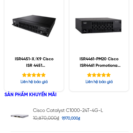
sao
ISR4451-X/K9 Cisco
ISR4461-PM20 Cisco
ISR 4451
ISR4461 Promotional
(4GE,3NIM,2SM,8G
Bundle
FLASH,4G DRAM)
Được xếp
Được xếp
Liên hệ báo giá
Liên hệ báo giá
hạng
hạng
5.00
5.00
5 sao
5 sao
SẢN PHẨM KHUYẾN MÃI
Cisco Catalyst C1000-24T-4G-L
10,870,000
₫
9,970,000
₫