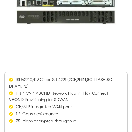
ISR4221X/K9 Cisco ISR 4221 (2GE,2NIM,8G FLASH,8G
DRAM,IPB)
PNP-CAP-VBOND Network Plug-n-Play Connect
VBOND Provisioning for SDWAN
GE/SFP integrated WAN ports
1.2-Gbps performance
75-Mbps encrypted throughput