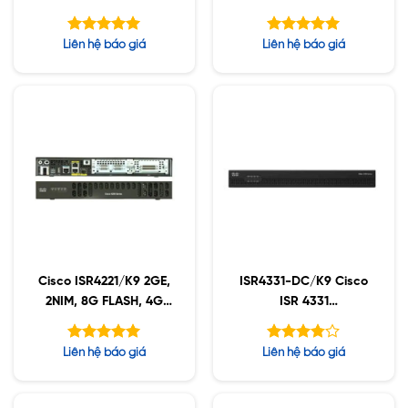
with UC & Sec Lic,
Lic, PVDM4-32
PVDM4-64
Được xếp
Được xếp
Liên hệ báo giá
Liên hệ báo giá
hạng
hạng
5.00
5.00
5 sao
5 sao
Cisco ISR4221/K9 2GE,
ISR4331-DC/K9 Cisco
2NIM, 8G FLASH, 4G
ISR 4331
DRAM, IPB
(3GE,2NIM,1SM,4G
FLASH,4G DRAM,IPB)
Được xếp
Được
Liên hệ báo giá
Liên hệ báo giá
w/ DC PS
hạng
xếp
5.00
hạng
5 sao
5
3.78