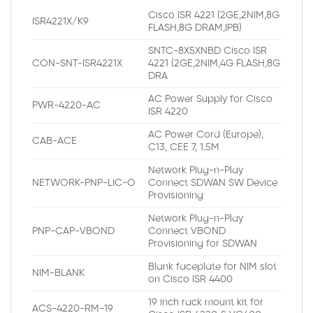
Cisco ISR 4221 (2GE,2NIM,8G
ISR4221X/K9
FLASH,8G DRAM,IPB)
SNTC-8X5XNBD Cisco ISR
CON-SNT-ISR4221X
4221 (2GE,2NIM,4G FLASH,8G
DRA
AC Power Supply for Cisco
PWR-4220-AC
ISR 4220
AC Power Cord (Europe),
CAB-ACE
C13, CEE 7, 1.5M
Network Plug-n-Play
NETWORK-PNP-LIC-O
Connect SDWAN SW Device
Provisioning
Network Plug-n-Play
PNP-CAP-VBOND
Connect VBOND
Provisioning for SDWAN
Blank faceplate for NIM slot
NIM-BLANK
on Cisco ISR 4400
19 inch rack mount kit for
ACS-4220-RM-19