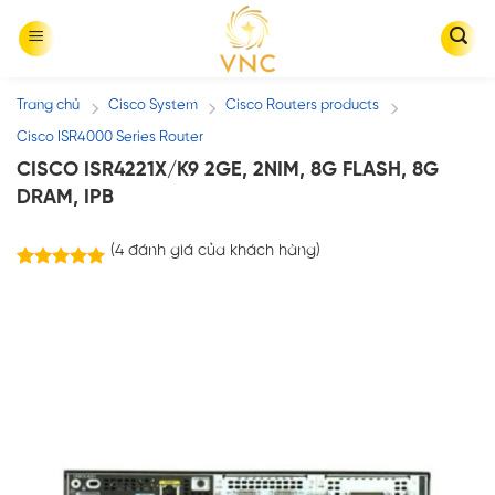
Skip
to
content
Trang chủ
Cisco System
Cisco Routers products
/
/
/
Cisco ISR4000 Series Router
CISCO ISR4221X/K9 2GE, 2NIM, 8G FLASH, 8G
DRAM, IPB
(
4
đánh giá của khách hàng)
4
trên
5.00
5 dựa trên
đánh giá