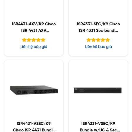
ISR4431-AXV/K9 Cisco
ISR4331-SEC/K9 Cisco
ISR 4431 AXV
ISR 4331 Sec bundle
Bundle,PVDM4-64
w/SEC license
w/APP,SEC,UC Lic
Được xếp
Được xếp
Liên hệ báo giá
Liên hệ báo giá
hạng
hạng
5.00
5.00
5 sao
5 sao
ISR4431-VSEC/K9
ISR4331-VSEC/K9
Cisco ISR 4431 Bundle
Bundle w/UC & Sec