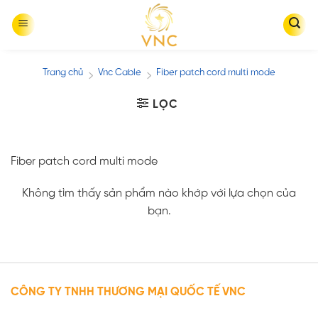
Skip
to
content
Trang chủ
Vnc Cable
Fiber patch cord multi mode
/
/
LỌC
Fiber patch cord multi mode
Không tìm thấy sản phẩm nào khớp với lựa chọn của
bạn.
CÔNG TY TNHH THƯƠNG MẠI QUỐC TẾ VNC