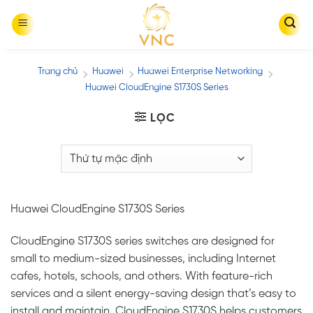
Skip
to
content
Trang chủ
Huawei
Huawei Enterprise Networking
/
/
/
Huawei CloudEngine S1730S Series
LỌC
Huawei CloudEngine S1730S Series
CloudEngine S1730S series switches are designed for
small to medium-sized businesses, including Internet
cafes, hotels, schools, and others. With feature-rich
services and a silent energy-saving design that’s easy to
install and maintain, CloudEngine S1730S helps customers