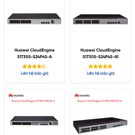
Huawei CloudEngine
Huawei CloudEngine
S1730S-S24P4S-A
S1730S-S24P4S-A1
Được xếp
Được xếp
Liên hệ báo giá
Liên hệ báo giá
hạng
hạng
4.33
5.00
5 sao
5 sao