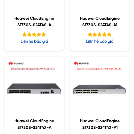
Huawei CloudEngine
Huawei CloudEngine
S1730S-S24T4S-A
S1730S-S24T4S-A1
Được xếp
Được xếp
Liên hệ báo giá
Liên hệ báo giá
hạng
hạng
5.00
5.00
5 sao
5 sao
Huawei CloudEngine
Huawei CloudEngine
S1730S-S24T4X-A
S1730S-S24T4X-A1