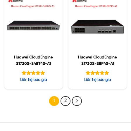
Huawei CloudEngine
Huawei CloudEngine
S1730S-S48T4S-A1
S1730S-S8P4S-A1
Được xếp
Được xếp
Liên hệ báo giá
Liên hệ báo giá
hạng
hạng
5.00
5.00
5 sao
5 sao
1
2