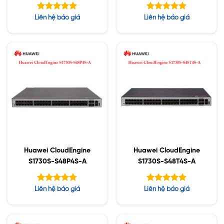
Được xếp
Được xếp
Liên hệ báo giá
Liên hệ báo giá
hạng
hạng
5.00
5.00
5 sao
5 sao
Huawei CloudEngine
Huawei CloudEngine
S1730S-S48P4S-A
S1730S-S48T4S-A
Được xếp
Được xếp
Liên hệ báo giá
Liên hệ báo giá
hạng
hạng
4.78
5.00
5 sao
5 sao