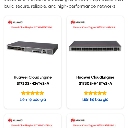
build secure, reliable, and high-performance networks.
Huawei CloudEngine
Huawei CloudEngine
S1730S-H24T4S-A
S1730S-H48T4S-A
Được xếp
Được xếp
Liên hệ báo giá
Liên hệ báo giá
hạng
hạng
4.67
5.00
5 sao
5 sao