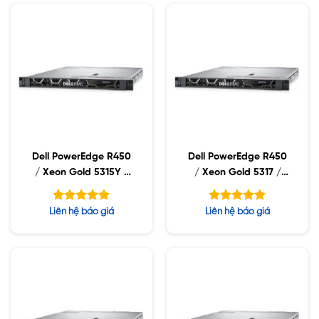
Dell PowerEdge R450
Dell PowerEdge R450
/ Xeon Gold 5315Y /
/ Xeon Gold 5317 /
32GB RDIMM / 960GB
32GB RDIMM / 960GB
SSD / PS 800W
SSD / PS 800W
Được xếp
Được xếp
Liên hệ báo giá
Liên hệ báo giá
hạng
hạng
5.00
5.00
5 sao
5 sao