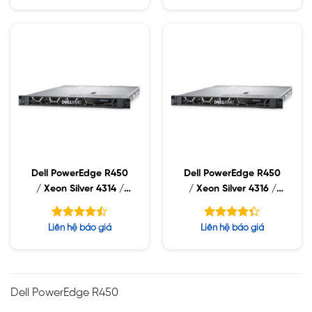
5.00
4.71
5 sao
5 sao
Dell PowerEdge R450
Dell PowerEdge R450
/ Xeon Silver 4314 /
/ Xeon Silver 4316 /
32GB RDIMM / 960GB
32GB RDIMM / 960GB
SSD / PS 800W
SSD / PS 800W
Được xếp
Được xếp
Liên hệ báo giá
Liên hệ báo giá
hạng
hạng
4.43
4.33
5 sao
5 sao
Dell PowerEdge R450