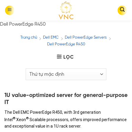
Skip
to
content
Dell PowerEdge R450
Trang chủ
Dell EMC
Dell PowerEdge Servers
/
/
/
Dell PowerEdge R450
LỌC
1U value-optimized server for general-purpose
IT
The Dell EMC PowerEdge R450, with 3rd generation
®
®
Intel
Xeon
Scalable processors, offers improved performance
and exceptional value in a 1U rack server.