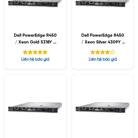
Dell PowerEdge R450
Dell PowerEdge R450
/ Xeon Gold 5318Y /
/ Xeon Silver 4309Y /
32GB RDIMM / 960GB
32GB RDIMM / 960GB
SSD / PS 800W
SSD / PS 800W
Được xếp
Được
Liên hệ báo giá
Liên hệ báo giá
hạng
xếp hạng
5.00
5
4.08
5 sao
sao