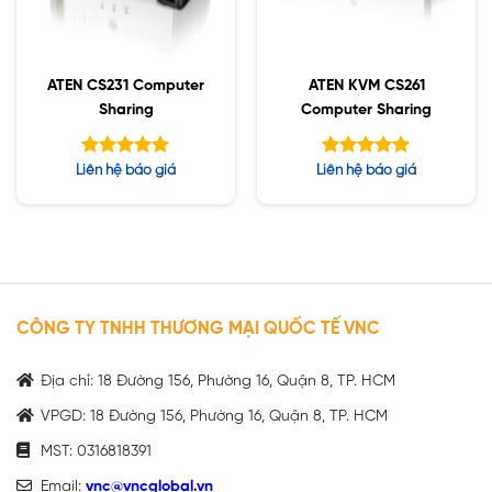
ATEN CS231 Computer
ATEN KVM CS261
Sharing
Computer Sharing
Được xếp
Được xếp
Liên hệ báo giá
Liên hệ báo giá
hạng
hạng
5.00
5.00
5 sao
5 sao
CÔNG TY TNHH THƯƠNG MẠI QUỐC TẾ VNC
Địa chỉ: 18 Đường 156, Phường 16, Quận 8, TP. HCM
VPGD: 18 Đường 156, Phường 16, Quận 8, TP. HCM
MST: 0316818391
Email:
vnc@vncglobal.vn