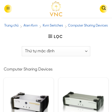
Skip
to
content
Trang chủ
Aten Kvm
Kvm Switches
Computer Sharing Devices
/
/
/
LỌC
Computer Sharing Devices