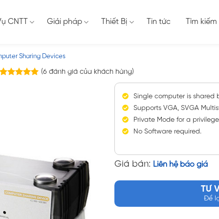
Vụ CNTT
Giải pháp
Thiết Bị
Tin tức
Tìm kiếm
puter Sharing Devices
(
6
đánh giá của khách hàng)
6
trên
5.00
5 dựa trên
Single computer is shared 
đánh giá
Supports VGA, SVGA Multis
Private Mode for a privilege
No Software required.
Giá bán:
Liên hệ báo giá
TƯ 
Để l