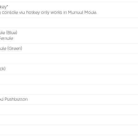
key*
ng console via hotkey only works in Manual Mode.
le (Blue)
Female
ale (Green)
ck)
ed Pushbutton