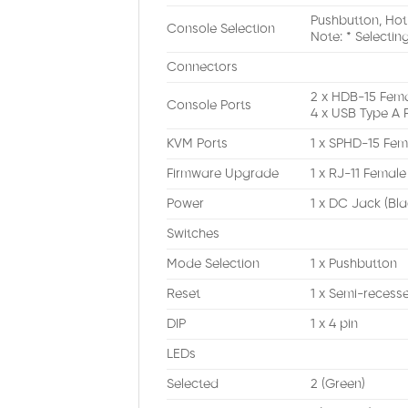
Pushbutton, Hot
Console Selection
Note: * Selecti
Connectors
2 x HDB-15 Fema
Console Ports
4 x USB Type A 
KVM Ports
1 x SPHD-15 Fem
Firmware Upgrade
1 x RJ-11 Female
Power
1 x DC Jack (Bla
Switches
Mode Selection
1 x Pushbutton
Reset
1 x Semi-recess
DIP
1 x 4 pin
LEDs
Selected
2 (Green)