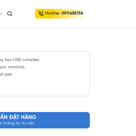
Hotline:
0911658758
by two USB consoles.
ync monitors.
d user.
VẤN ĐẶT HÀNG
ại thông tin tư vấn