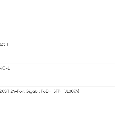
-4G-L
-4G-L
2XGT 24-Port Gigabit PoE++ SFP+ (JL807A)