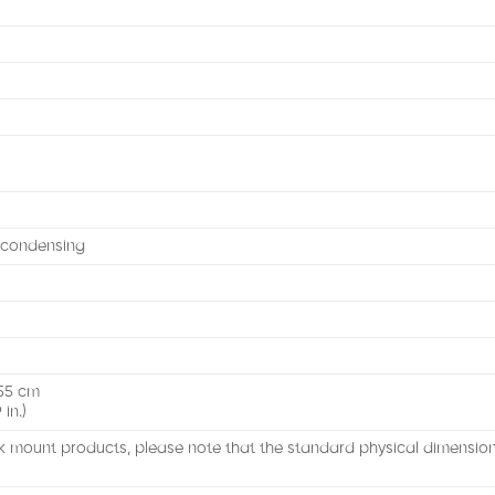
-condensing
)
.55 cm
 in.)
k mount products, please note that the standard physical dimensi