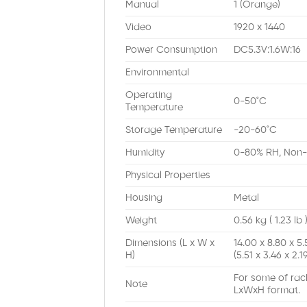
Manual
1 (Orange)
Video
1920 x 1440
Power Consumption
DC5.3V:1.6W:16
Environmental
Operating
0-50˚C
Temperature
Storage Temperature
-20-60˚C
Humidity
0-80% RH, Non
Physical Properties
Housing
Metal
Weight
0.56 kg ( 1.23 lb 
Dimensions (L x W x
14.00 x 8.80 x 5
H)
(5.51 x 3.46 x 2.19
For some of rac
Note
LxWxH format.