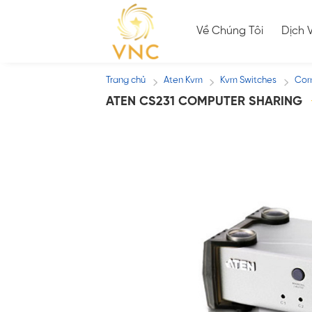
Skip
to
Về Chúng Tôi
Dịch 
content
Trang chủ
Aten Kvm
Kvm Switches
Com
/
/
/
ATEN CS231 COMPUTER SHARING