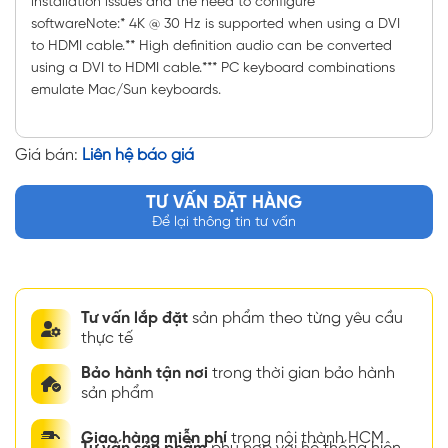
installation issues and the need to configure
softwareNote:* 4K @ 30 Hz is supported when using a DVI
to HDMI cable.** High definition audio can be converted
using a DVI to HDMI cable.*** PC keyboard combinations
emulate Mac/Sun keyboards.
Giá bán:
Liên hệ báo giá
TƯ VẤN ĐẶT HÀNG
Để lại thông tin tư vấn
Tư vấn lắp đặt
sản phẩm theo từng yêu cầu
thực tế
Bảo hành tận nơi
trong thời gian bảo hành
sản phẩm
Giao hàng miễn phí
trong nội thành HCM