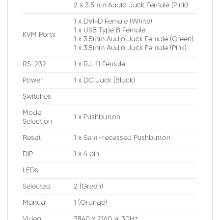
2 x 3.5mm Audio Jack Female (Pink)
1 x DVI-D Female (White)
1 x USB Type B Female
KVM Ports
1 x 3.5mm Audio Jack Female (Green)
1 x 3.5mm Audio Jack Female (Pink)
RS-232
1 x RJ-11 Female
Power
1 x DC Jack (Black)
Switches
Mode
1 x Pushbutton
Selection
Reset
1 x Semi-recessed Pushbutton
DIP
1 x 4 pin
LEDs
Selected
2 (Green)
Manual
1 (Orange)
Video
3840 x 2160 @ 30Hz