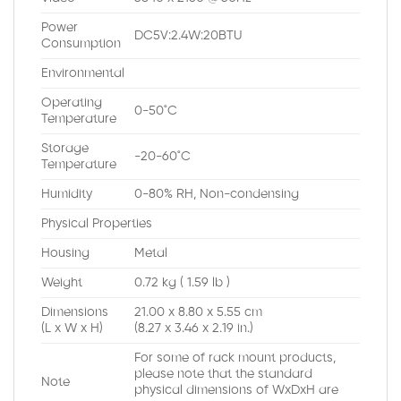
Power
DC5V:2.4W:20BTU
Consumption
Environmental
Operating
0-50˚C
Temperature
Storage
-20-60˚C
Temperature
Humidity
0-80% RH, Non-condensing
Physical Properties
Housing
Metal
Weight
0.72 kg ( 1.59 lb )
Dimensions
21.00 x 8.80 x 5.55 cm
(L x W x H)
(8.27 x 3.46 x 2.19 in.)
For some of rack mount products,
please note that the standard
Note
physical dimensions of WxDxH are