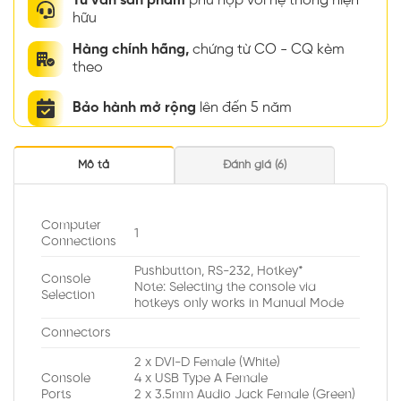
Tư vấn sản phẩm
phù hợp với hệ thống hiện
hữu
Hàng chính hãng,
chứng từ CO - CQ kèm
theo
Bảo hành mở rộng
lên đến 5 năm
Mô tả
Đánh giá (6)
Computer
1
Connections
Pushbutton, RS-232, Hotkey*
Console
Note: Selecting the console via
Selection
hotkeys only works in Manual Mode
Connectors
2 x DVI-D Female (White)
Console
4 x USB Type A Female
Ports
2 x 3.5mm Audio Jack Female (Green)