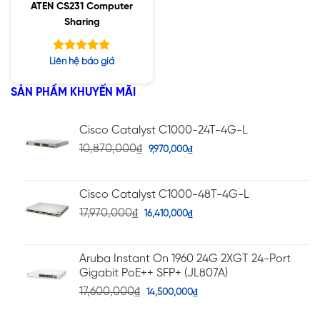
ATEN CS231 Computer
Sharing
Được xếp
Liên hệ báo giá
hạng
5.00
5 sao
SẢN PHẨM KHUYẾN MÃI
Cisco Catalyst C1000-24T-4G-L
10,870,000
₫
9,970,000
₫
Cisco Catalyst C1000-48T-4G-L
17,970,000
₫
16,410,000
₫
Aruba Instant On 1960 24G 2XGT 24-Port
Gigabit PoE++ SFP+ (JL807A)
17,600,000
₫
14,500,000
₫