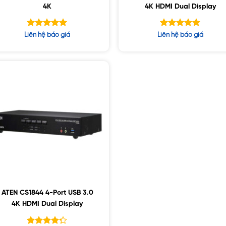
4K
4K HDMI Dual Display
Được xếp
Được xếp
Liên hệ báo giá
Liên hệ báo giá
hạng
hạng
5.00
5.00
5 sao
5 sao
ATEN CS1844 4-Port USB 3.0
4K HDMI Dual Display