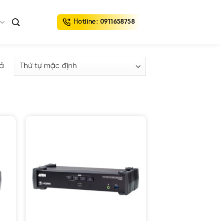
Hotline:
0911658758
uả