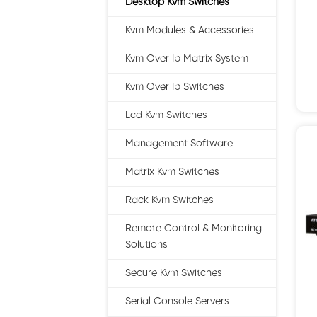
Desktop Kvm Switches
Kvm Modules & Accessories
Kvm Over Ip Matrix System
Kvm Over Ip Switches
Lcd Kvm Switches
Management Software
Matrix Kvm Switches
Rack Kvm Switches
Remote Control & Monitoring
Solutions
Secure Kvm Switches
Serial Console Servers