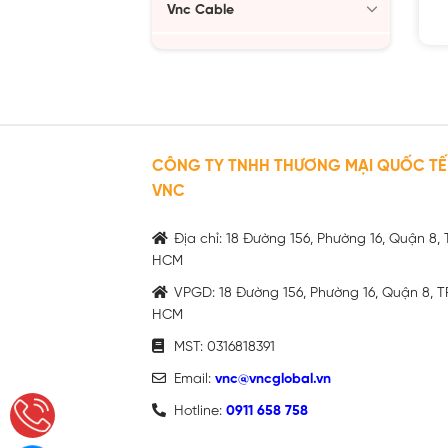
Vnc Cable
CÔNG TY TNHH THƯƠNG MẠI QUỐC TẾ
VNC
Địa chỉ: 18 Đường 156, Phường 16, Quận 8, 
HCM
VPGD: 18 Đường 156, Phường 16, Quận 8, T
HCM
MST: 0316818391
Email:
vnc@vncglobal.vn
Hotline:
0911 658 758