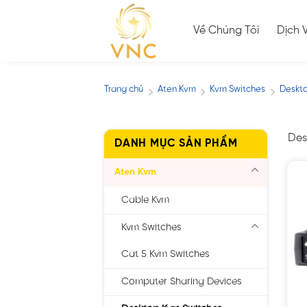
Skip
to
Về Chúng Tôi
Dịch 
content
Trang chủ
Aten Kvm
Kvm Switches
Deskt
/
/
/
Des
DANH MỤC SẢN PHẨM
Aten Kvm
Cable Kvm
Kvm Switches
Cat 5 Kvm Switches
Computer Sharing Devices