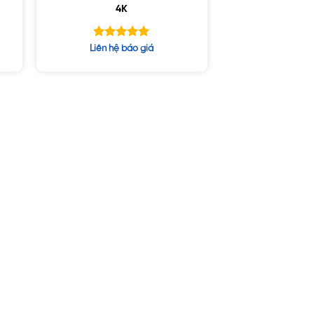
4K
Được xếp
Liên hệ báo giá
hạng
5.00
5 sao