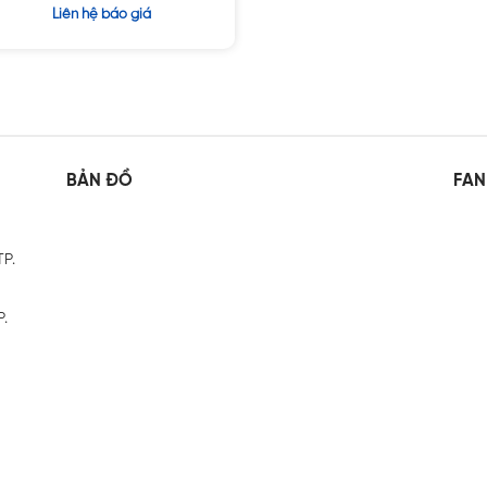
Được xếp
Liên hệ báo giá
hạng
5
4.25
sao
BẢN ĐỒ
FAN
TP.
P.