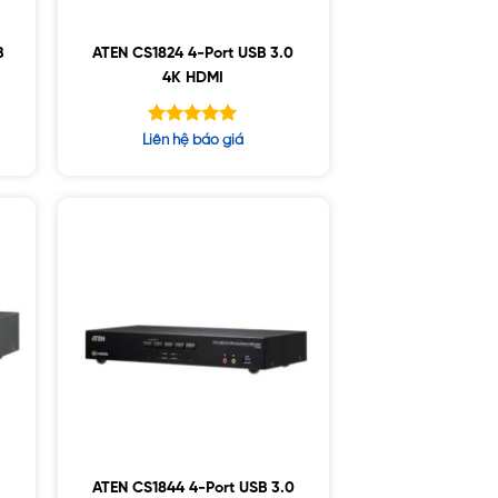
B
ATEN CS1824 4-Port USB 3.0
4K HDMI
Được xếp
Liên hệ báo giá
hạng
5.00
5 sao
ATEN CS1844 4-Port USB 3.0