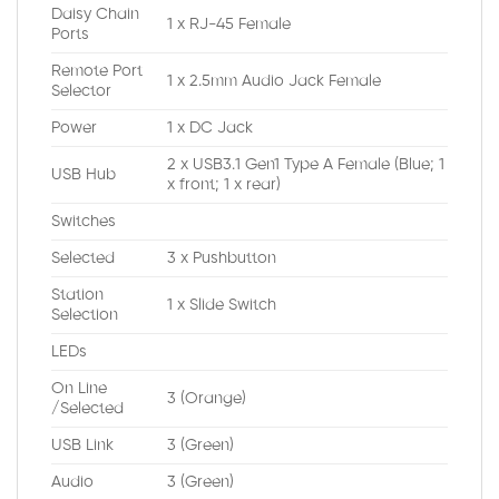
Daisy Chain
1 x RJ-45 Female
Ports
Remote Port
1 x 2.5mm Audio Jack Female
Selector
Power
1 x DC Jack
2 x USB3.1 Gen1 Type A Female (Blue; 1
USB Hub
x front; 1 x rear)
Switches
Selected
3 x Pushbutton
Station
1 x Slide Switch
Selection
LEDs
On Line
3 (Orange)
/Selected
USB Link
3 (Green)
Audio
3 (Green)