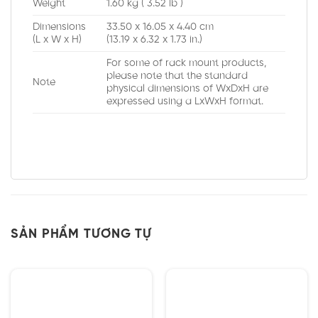
Weight
1.60 kg ( 3.52 lb )
Dimensions
33.50 x 16.05 x 4.40 cm
(L x W x H)
(13.19 x 6.32 x 1.73 in.)
For some of rack mount products,
please note that the standard
Note
physical dimensions of WxDxH are
expressed using a LxWxH format.
SẢN PHẨM TƯƠNG TỰ