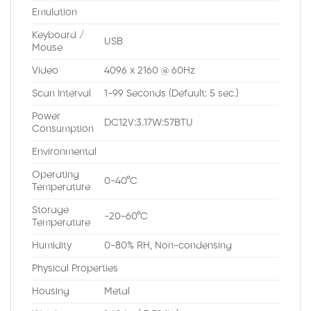
Emulation
Keyboard /
USB
Mouse
Video
4096 x 2160 @ 60Hz
Scan Interval
1-99 Seconds (Default: 5 sec.)
Power
DC12V:3.17W:57BTU
Consumption
Environmental
Operating
0-40°C
Temperature
Storage
-20-60°C
Temperature
Humidity
0-80% RH, Non-condensing
Physical Properties
Housing
Metal