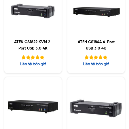
ATEN CS1822 KVM 2-
ATEN CS1844 4-Port
Port USB 3.0 4K
USB 3.0 4K
Được xếp
Được xếp
Liên hệ báo giá
Liên hệ báo giá
hạng
hạng
5.00
5.00
5 sao
5 sao