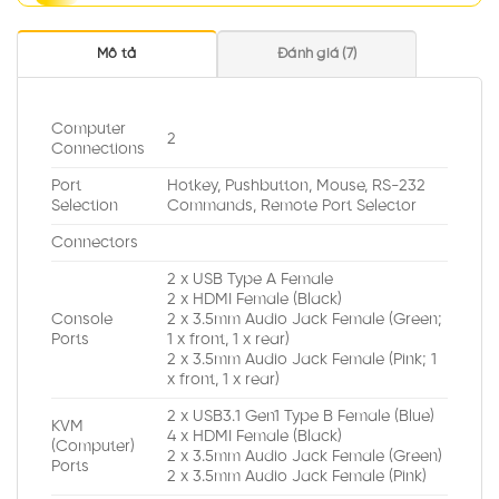
Mô tả
Đánh giá (7)
Computer
2
Connections
Port
Hotkey, Pushbutton, Mouse, RS-232
Selection
Commands, Remote Port Selector
Connectors
2 x USB Type A Female
2 x HDMI Female (Black)
Console
2 x 3.5mm Audio Jack Female (Green;
Ports
1 x front, 1 x rear)
2 x 3.5mm Audio Jack Female (Pink; 1
x front, 1 x rear)
2 x USB3.1 Gen1 Type B Female (Blue)
KVM
4 x HDMI Female (Black)
(Computer)
2 x 3.5mm Audio Jack Female (Green)
Ports
2 x 3.5mm Audio Jack Female (Pink)