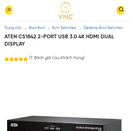
Skip
to
content
Trang chủ
Aten Kvm
Kvm Switches
Desktop Kvm Switches
/
/
/
ATEN CS1842 2-PORT USB 3.0 4K HDMI DUAL
DISPLAY
(
7
đánh giá của khách hàng)
7
trên
5.00
5 dựa trên
đánh giá