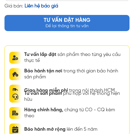
Giá bán:
Liên hệ báo giá
TƯ VẤN ĐẶT HÀNG
Để lại thông tin tư vấn
Tư vấn lắp đặt
sản phẩm theo từng yêu cầu
thực tế
Bảo hành tận nơi
trong thời gian bảo hành
sản phẩm
Giao hàng miễn phí
trong nội thành HCM
Tư vấn sản phẩm
phù hợp với hệ thống hiện
hữu
Hàng chính hãng,
chứng từ CO - CQ kèm
theo
Bảo hành mở rộng
lên đến 5 năm