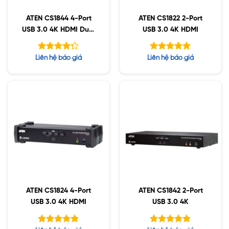
ATEN CS1844 4-Port
ATEN CS1822 2-Port
USB 3.0 4K HDMI Dual
USB 3.0 4K HDMI
Display
Được xếp
Được xếp
Liên hệ báo giá
Liên hệ báo giá
hạng
hạng
5.00
5
4.25
5 sao
sao
ATEN CS1824 4-Port
ATEN CS1842 2-Port
USB 3.0 4K HDMI
USB 3.0 4K