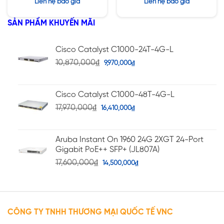
Được xếp
Được xếp
Liên hệ báo giá
Liên hệ báo giá
hạng
hạng
5.00
5.00
5 sao
5 sao
SẢN PHẨM KHUYẾN MÃI
Cisco Catalyst C1000-24T-4G-L
10,870,000
₫
9,970,000
₫
Cisco Catalyst C1000-48T-4G-L
17,970,000
₫
16,410,000
₫
Aruba Instant On 1960 24G 2XGT 24-Port
Gigabit PoE++ SFP+ (JL807A)
17,600,000
₫
14,500,000
₫
CÔNG TY TNHH THƯƠNG MẠI QUỐC TẾ VNC