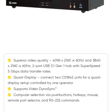
Superior video quality – 4096 x 2160 @ 60Hz and 3840
x 2160 @ 60Hz; 2-port USB 3.1 Gen 1 hub with SuperSpeed
5 Gbps data transfer rates
Quad-Display – connect two CS1842 units for a quad-
display setup controlled by one operator
Supports Video DynaSync™
Computer selection via pushbuttons, hotkeys, mouse,
remote port selector, and RS-232 commands