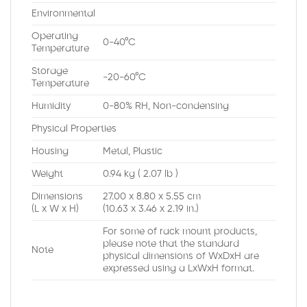
Environmental
Operating
0-40°C
Temperature
Storage
-20-60°C
Temperature
Humidity
0-80% RH, Non-condensing
Physical Properties
Housing
Metal, Plastic
Weight
0.94 kg ( 2.07 lb )
Dimensions
27.00 x 8.80 x 5.55 cm
(L x W x H)
(10.63 x 3.46 x 2.19 in.)
For some of rack mount products,
please note that the standard
Note
physical dimensions of WxDxH are
expressed using a LxWxH format.