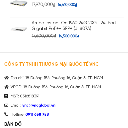
17,970,000
₫
16,410,000
₫
Aruba Instant On 1960 24G 2XGT 24-Port
Gigabit PoE++ SFP+ (JL807A)
17,600,000
₫
14,500,000
₫
CÔNG TY TNHH THƯƠNG MẠI QUỐC TẾ VNC
Địa chỉ: 18 Đường 156, Phường 16, Quận 8, TP. HCM
VPGD: 18 Đường 156, Phường 16, Quận 8, TP. HCM
MST: 0316818391
Email:
vnc@vncglobal.vn
Hotline:
0911 658 758
BẢN ĐỒ