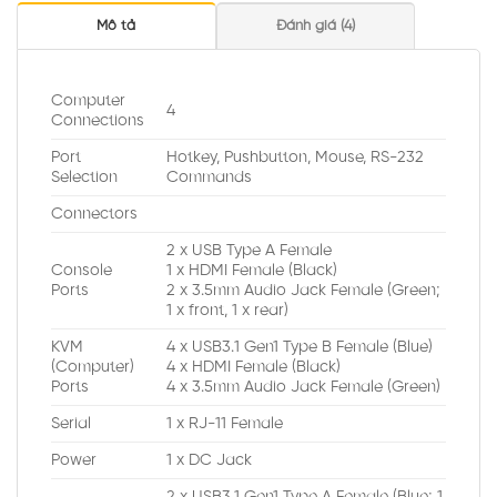
Mô tả
Đánh giá (4)
Computer
4
Connections
Port
Hotkey, Pushbutton, Mouse, RS-232
Selection
Commands
Connectors
2 x USB Type A Female
Console
1 x HDMI Female (Black)
Ports
2 x 3.5mm Audio Jack Female (Green;
1 x front, 1 x rear)
KVM
4 x USB3.1 Gen1 Type B Female (Blue)
(Computer)
4 x HDMI Female (Black)
Ports
4 x 3.5mm Audio Jack Female (Green)
Serial
1 x RJ-11 Female
Power
1 x DC Jack