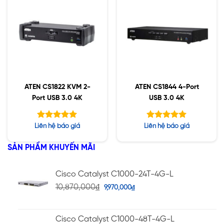
ATEN CS1822 KVM 2-
ATEN CS1844 4-Port
Port USB 3.0 4K
USB 3.0 4K
Được xếp
Được xếp
Liên hệ báo giá
Liên hệ báo giá
hạng
hạng
5.00
5.00
5 sao
5 sao
SẢN PHẨM KHUYẾN MÃI
Cisco Catalyst C1000-24T-4G-L
10,870,000
₫
9,970,000
₫
Cisco Catalyst C1000-48T-4G-L