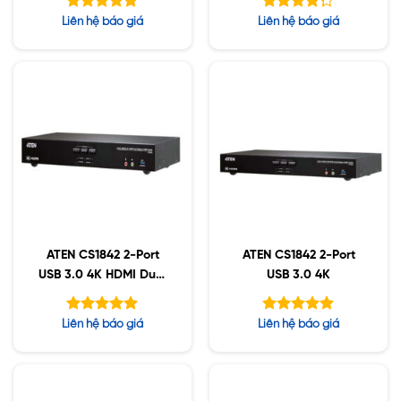
Được xếp
Được xếp
Liên hệ báo giá
Liên hệ báo giá
hạng
hạng
5.00
5
4.25
5 sao
sao
ATEN CS1842 2-Port
ATEN CS1842 2-Port
USB 3.0 4K HDMI Dual
USB 3.0 4K
Display
Được xếp
Được xếp
Liên hệ báo giá
Liên hệ báo giá
hạng
hạng
5.00
5.00
5 sao
5 sao