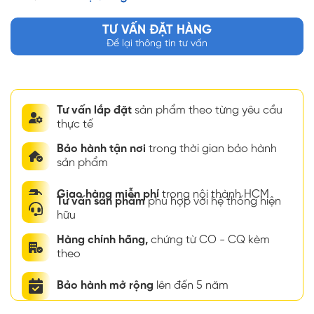
TƯ VẤN ĐẶT HÀNG
Để lại thông tin tư vấn
Tư vấn lắp đặt
sản phẩm theo từng yêu cầu
thực tế
Bảo hành tận nơi
trong thời gian bảo hành
sản phẩm
Giao hàng miễn phí
trong nội thành HCM
Tư vấn sản phẩm
phù hợp với hệ thống hiện
hữu
Hàng chính hãng,
chứng từ CO - CQ kèm
theo
Bảo hành mở rộng
lên đến 5 năm