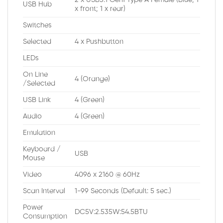
2 x USB3.1 Gen1 Type A Female (Blue; 1
USB Hub
x front; 1 x rear)
Switches
Selected
4 x Pushbutton
LEDs
On Line
4 (Orange)
/Selected
USB Link
4 (Green)
Audio
4 (Green)
Emulation
Keyboard /
USB
Mouse
Video
4096 x 2160 @ 60Hz
Scan Interval
1-99 Seconds (Default: 5 sec.)
Power
DC5V:2.535W:54.5BTU
Consumption