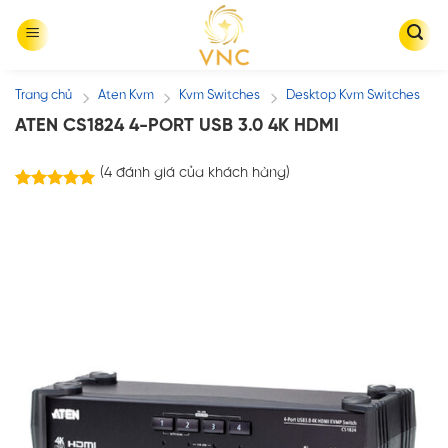
Skip
to
content
Trang chủ
Aten Kvm
Kvm Switches
Desktop Kvm Switches
/
/
/
ATEN CS1824 4-PORT USB 3.0 4K HDMI
(
4
đánh giá của khách hàng)
4
trên
5.00
5 dựa trên
đánh giá