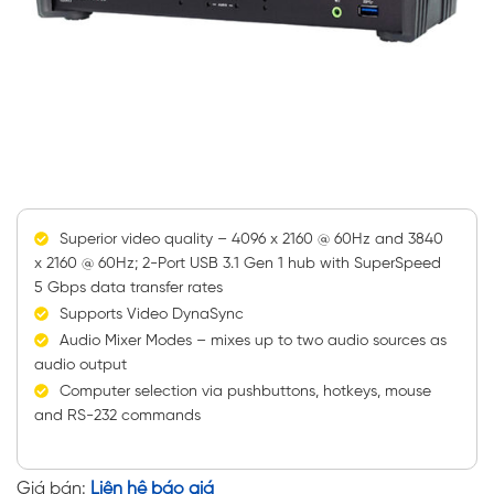
Superior video quality – 4096 x 2160 @ 60Hz and 3840
x 2160 @ 60Hz; 2-Port USB 3.1 Gen 1 hub with SuperSpeed
5 Gbps data transfer rates
Supports Video DynaSync
Audio Mixer Modes – mixes up to two audio sources as
audio output
Computer selection via pushbuttons, hotkeys, mouse
and RS-232 commands
Giá bán:
Liên hệ báo giá