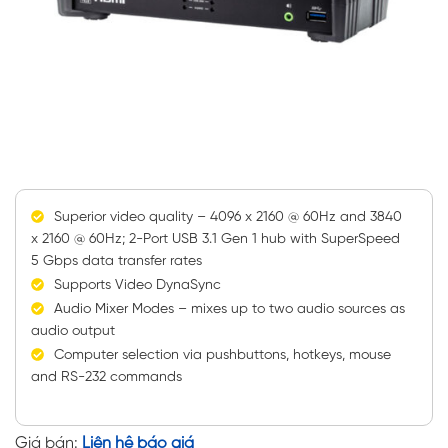
Superior video quality – 4096 x 2160 @ 60Hz and 3840
x 2160 @ 60Hz; 2-Port USB 3.1 Gen 1 hub with SuperSpeed
5 Gbps data transfer rates
Supports Video DynaSync
Audio Mixer Modes – mixes up to two audio sources as
audio output
Computer selection via pushbuttons, hotkeys, mouse
and RS-232 commands
Giá bán:
Liên hệ báo giá