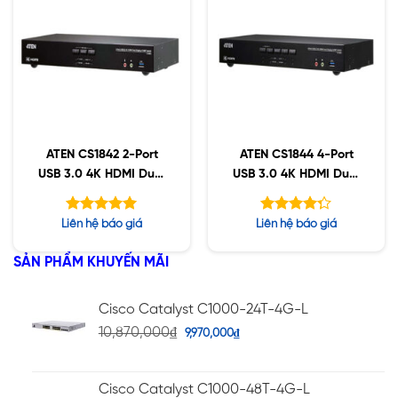
ATEN CS1842 2-Port
ATEN CS1844 4-Port
USB 3.0 4K HDMI Dual
USB 3.0 4K HDMI Dual
Display
Display
Được xếp
Được xếp
Liên hệ báo giá
Liên hệ báo giá
hạng
hạng
5.00
5
4.25
5 sao
SẢN PHẨM KHUYẾN MÃI
sao
Cisco Catalyst C1000-24T-4G-L
10,870,000
₫
9,970,000
₫
Cisco Catalyst C1000-48T-4G-L