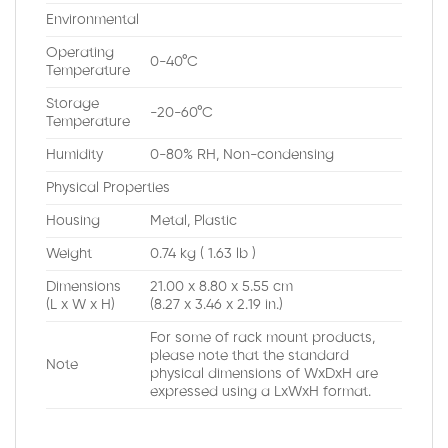
Environmental
Operating
0-40°C
Temperature
Storage
-20-60°C
Temperature
Humidity
0-80% RH, Non-condensing
Physical Properties
Housing
Metal, Plastic
Weight
0.74 kg ( 1.63 lb )
Dimensions
21.00 x 8.80 x 5.55 cm
(L x W x H)
(8.27 x 3.46 x 2.19 in.)
For some of rack mount products,
please note that the standard
Note
physical dimensions of WxDxH are
expressed using a LxWxH format.