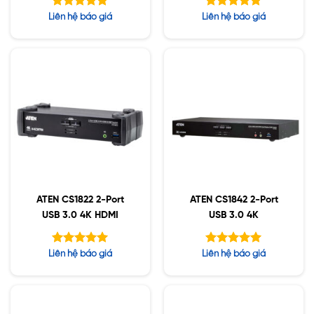
Được xếp
Được xếp
Liên hệ báo giá
Liên hệ báo giá
hạng
hạng
5.00
5.00
5 sao
5 sao
ATEN CS1822 2-Port
ATEN CS1842 2-Port
USB 3.0 4K HDMI
USB 3.0 4K
Được xếp
Được xếp
Liên hệ báo giá
Liên hệ báo giá
hạng
hạng
5.00
5.00
5 sao
5 sao