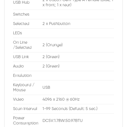
2 x USB3.1 Gen1 Type A Female (Blue; 1
USB Hub
x front; 1 x rear)
Switches
Selected
2 x Pushbutton
LEDs
On Line
2 (Orange)
/Selected
USB Link
2 (Green)
Audio
2 (Green)
Emulation
Keyboard /
USB
Mouse
Video
4096 x 2160 @ 60Hz
Scan Interval
1-99 Seconds (Default: 5 sec.)
Power
DC5V:1.78W:50.97BTU
Consumption