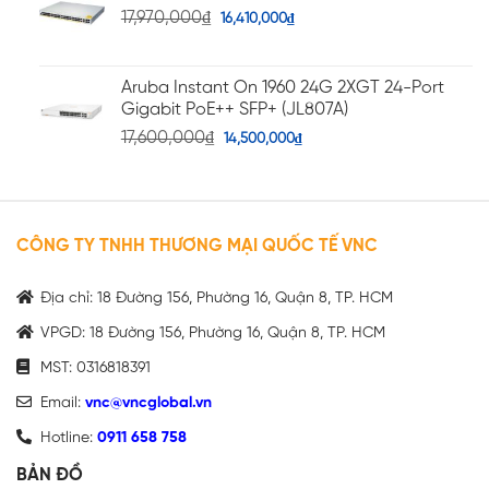
17,970,000
₫
16,410,000
₫
Aruba Instant On 1960 24G 2XGT 24-Port
Gigabit PoE++ SFP+ (JL807A)
17,600,000
₫
14,500,000
₫
CÔNG TY TNHH THƯƠNG MẠI QUỐC TẾ VNC
Địa chỉ: 18 Đường 156, Phường 16, Quận 8, TP. HCM
VPGD: 18 Đường 156, Phường 16, Quận 8, TP. HCM
MST: 0316818391
Email:
vnc@vncglobal.vn
Hotline:
0911 658 758
BẢN ĐỒ