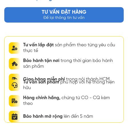
TƯ VẤN ĐẶT HÀNG
Để lại thông tin tư vấn
Tư vấn lắp đặt
sản phẩm theo từng yêu cầu
thực tế
Bảo hành tận nơi
trong thời gian bảo hành
sản phẩm
Giao hàng miễn phí
trong nội thành HCM
Tư vấn sản phẩm
phù hợp với hệ thống hiện
hữu
Hàng chính hãng,
chứng từ CO - CQ kèm
theo
Bảo hành mở rộng
lên đến 5 năm