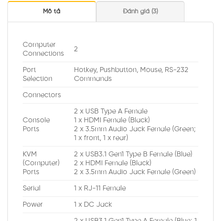
Mô tả
Đánh giá (3)
Computer
2
Connections
Port
Hotkey, Pushbutton, Mouse, RS-232
Selection
Commands
Connectors
2 x USB Type A Female
Console
1 x HDMI Female (Black)
Ports
2 x 3.5mm Audio Jack Female (Green;
1 x front, 1 x rear)
KVM
2 x USB3.1 Gen1 Type B Female (Blue)
(Computer)
2 x HDMI Female (Black)
Ports
2 x 3.5mm Audio Jack Female (Green)
Serial
1 x RJ-11 Female
Power
1 x DC Jack