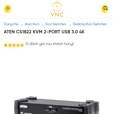
Skip
to
content
Trang chủ
Aten Kvm
Kvm Switches
Desktop Kvm Switches
/
/
/
ATEN CS1822 KVM 2-PORT USB 3.0 4K
(
3
đánh giá của khách hàng)
3
trên
5.00
5 dựa trên
đánh giá