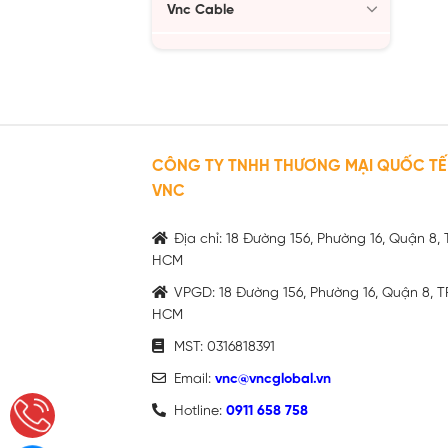
Vnc Cable
CÔNG TY TNHH THƯƠNG MẠI QUỐC TẾ
VNC
Địa chỉ: 18 Đường 156, Phường 16, Quận 8, 
HCM
VPGD: 18 Đường 156, Phường 16, Quận 8, T
HCM
MST: 0316818391
Email:
vnc@vncglobal.vn
Hotline:
0911 658 758