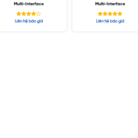
Multi-Interface
Multi-Interface
Được
Được xếp
Liên hệ báo giá
Liên hệ báo giá
xếp hạng
hạng
5.00
5
4.10
5 sao
sao