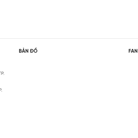
BẢN ĐỒ
FAN
TP.
P.