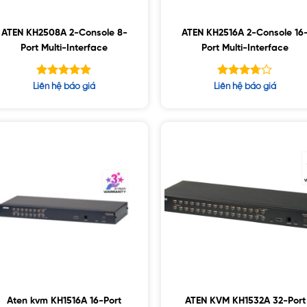
ATEN KH2508A 2-Console 8-
ATEN KH2516A 2-Console 16
Port Multi-Interface
Port Multi-Interface
Được xếp
Được
Liên hệ báo giá
Liên hệ báo giá
hạng
xếp
5.00
hạng
5 sao
5
3.67
sao
Aten kvm KH1516A 16-Port
ATEN KVM KH1532A 32-Port