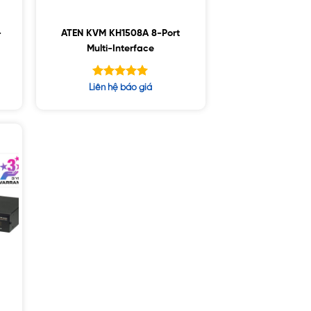
-
ATEN KVM KH1508A 8-Port
Multi-Interface
Được xếp
Liên hệ báo giá
hạng
5.00
5 sao