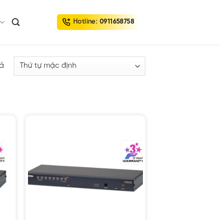
Hotline:
0911658758
uả