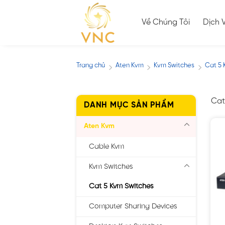
Skip
to
Về Chúng Tôi
Dịch 
content
Trang chủ
Aten Kvm
Kvm Switches
Cat 5 
/
/
/
Cat
DANH MỤC SẢN PHẨM
Aten Kvm
Cable Kvm
Kvm Switches
Cat 5 Kvm Switches
Computer Sharing Devices