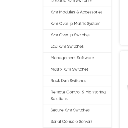
Desktop Kvm Switches
Kvm Modules & Accessories
Kvm Over Ip Matrix System
Kvm Over Ip Switches
Lcd Kvm Switches
Management Software
Matrix Kvm Switches
Rack Kvm Switches
Remote Control & Monitoring
Solutions
Secure Kvm Switches
Serial Console Servers