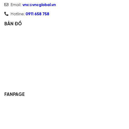
Email:
vnc@vncglobal.vn
Hotline:
0911 658 758
BẢN ĐỒ
FANPAGE