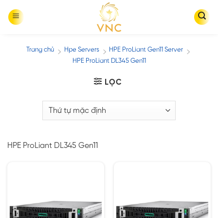
Skip
to
content
Trang chủ
Hpe Servers
HPE ProLiant Gen11 Server
/
/
/
HPE ProLiant DL345 Gen11
LỌC
HPE ProLiant DL345 Gen11