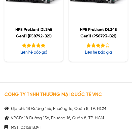
HPE ProLiant DL345
HPE ProLiant DL345
Gen11 (P58792-B21)
Gen11 (P58793-B21)
Được xếp
Được
Liên hệ báo giá
Liên hệ báo giá
hạng
xếp hạng
5.00
5
4.00
5 sao
sao
CÔNG TY TNHH THƯƠNG MẠI QUỐC TẾ VNC
Địa chỉ: 18 Đường 156, Phường 16, Quận 8, TP. HCM
VPGD: 18 Đường 156, Phường 16, Quận 8, TP. HCM
MST: 0316818391