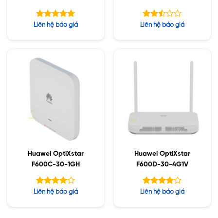
Được xếp
Được
Liên hệ báo giá
Liên hệ báo giá
hạng
xếp
5.00
hạng
5 sao
2.48
5 sao
Huawei OptiXstar
Huawei OptiXstar
F600C-30-1GH
F600D-30-4G1V
Được
Được
Liên hệ báo giá
Liên hệ báo giá
xếp hạng
xếp hạng
5
5
4.00
4.00
sao
sao