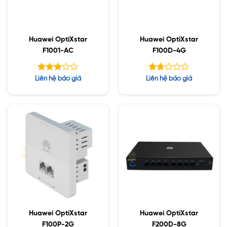
Huawei OptiXstar
Huawei OptiXstar
F1001-AC
F100D-4G
Được
Được
Liên hệ báo giá
Liên hệ báo giá
xếp
xếp
hạng
hạng
3.00
1.75
5 sao
5
sao
Huawei OptiXstar
Huawei OptiXstar
F100P-2G
F200D-8G