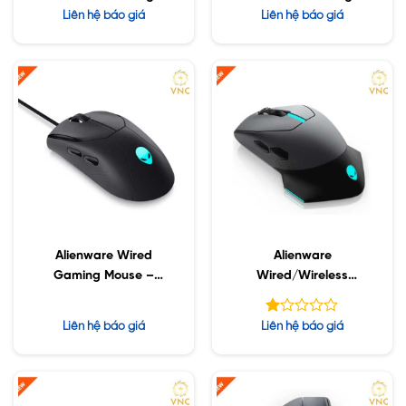
Mouse – AW720M
Mouse – AW720M
Liên hệ báo giá
Liên hệ báo giá
(White)
Alienware Wired
Alienware
Gaming Mouse –
Wired/Wireless
AW320M
Gaming Mouse –
AW610M – Dark Side
Được
Liên hệ báo giá
Liên hệ báo giá
Of The Moon
xếp
hạng
1.00
5
sao