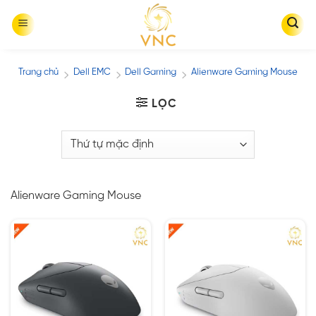
Skip
to
content
Trang chủ
Dell EMC
Dell Gaming
Alienware Gaming Mouse
/
/
/
LỌC
Alienware Gaming Mouse