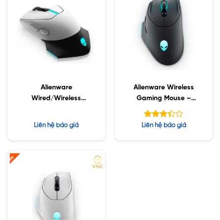
Alienware
Alienware Wireless
Wired/Wireless
Gaming Mouse –
Gaming Mouse –
AW620M
AW610M – Lunar Light
Được
Liên hệ báo giá
Liên hệ báo giá
xếp
hạng
5
3.33
sao