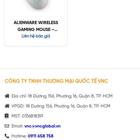
ALIENWARE WIRELESS
GAMING MOUSE –
AW620M (white)
Liên hệ báo giá
CÔNG TY TNHH THƯƠNG MẠI QUỐC TẾ VNC
Địa chỉ: 18 Đường 156, Phường 16, Quận 8, TP. HCM
VPGD: 18 Đường 156, Phường 16, Quận 8, TP. HCM
MST: 0316818391
Email:
vnc@vncglobal.vn
Hotline:
0911 658 758