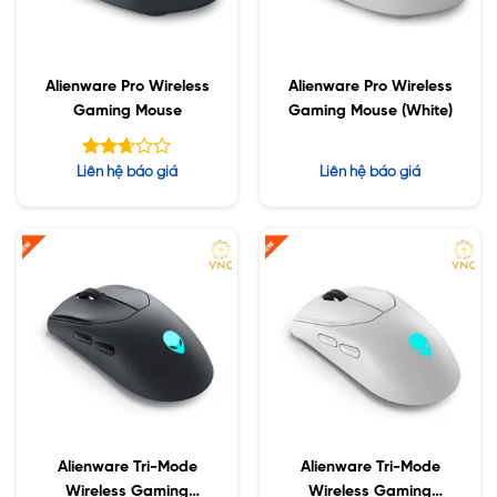
Alienware Pro Wireless
Alienware Pro Wireless
Gaming Mouse
Gaming Mouse (White)
Được
Liên hệ báo giá
Liên hệ báo giá
xếp
hạng
2.67
5 sao
Alienware Tri-Mode
Alienware Tri-Mode
Wireless Gaming
Wireless Gaming