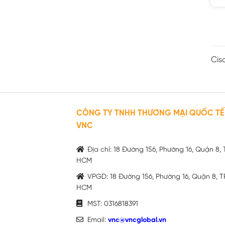
Cis
CÔNG TY TNHH THƯƠNG MẠI QUỐC TẾ
VNC
Địa chỉ: 18 Đường 156, Phường 16, Quận 8, 
HCM
VPGD: 18 Đường 156, Phường 16, Quận 8, T
HCM
MST: 0316818391
Email:
vnc@vncglobal.vn