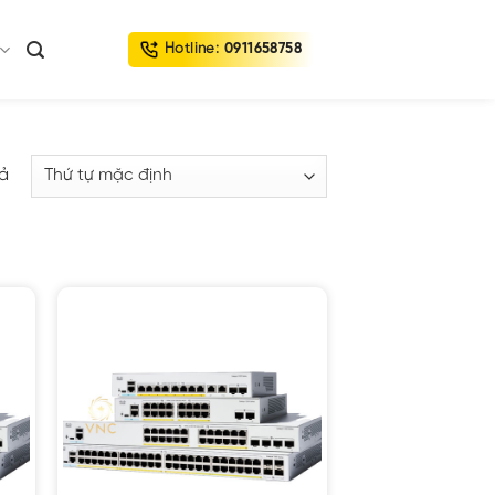
Hotline:
0911658758
uả