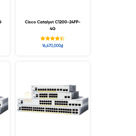
G
Cisco Catalyst C1200-24FP-
4G
Được xếp
16,670,000
₫
hạng
4.33
5 sao