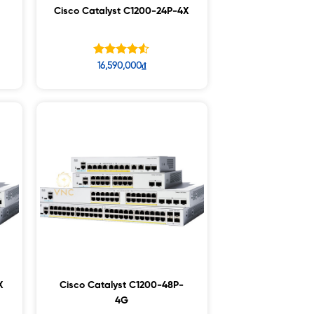
Cisco Catalyst C1200-24P-4X
Được xếp
16,590,000
₫
hạng
4.50
5 sao
X
Cisco Catalyst C1200-48P-
4G