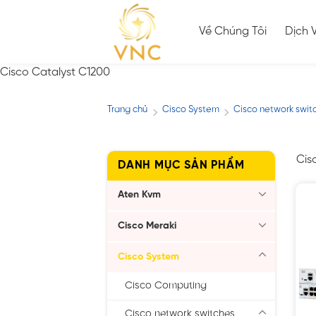
Skip
to
Về Chúng Tôi
Dịch 
content
Cisco Catalyst C1200
Trang chủ
Cisco System
Cisco network swit
/
/
Cis
DANH MỤC SẢN PHẨM
Aten Kvm
Cisco Meraki
Cisco System
Cisco Computing
Cisco network switches