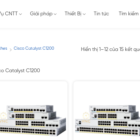
Vụ CNTT
Giải pháp
Thiết Bị
Tin tức
Tìm kiếm
ches
Cisco Catalyst C1200
Hiển thị 1–12 của 15 kết q
/
co Catalyst C1200