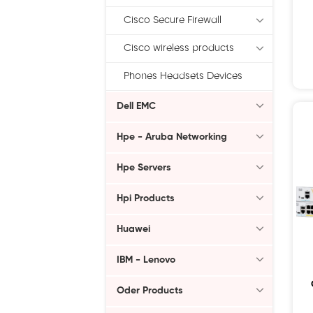
Cisco Secure Firewall
Cisco wireless products
Phones Headsets Devices
Dell EMC
Hpe - Aruba Networking
Hpe Servers
Hpi Products
Huawei
IBM - Lenovo
Oder Products