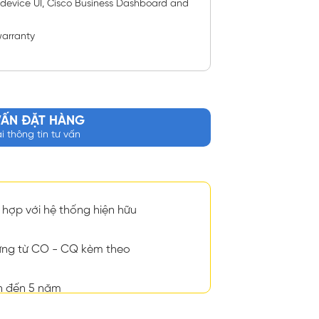
vice UI, Cisco Business Dashboard and
warranty
VẤN ĐẶT HÀNG
ại thông tin tư vấn
hợp với hệ thống hiện hữu
ng từ CO - CQ kèm theo
n đến 5 năm