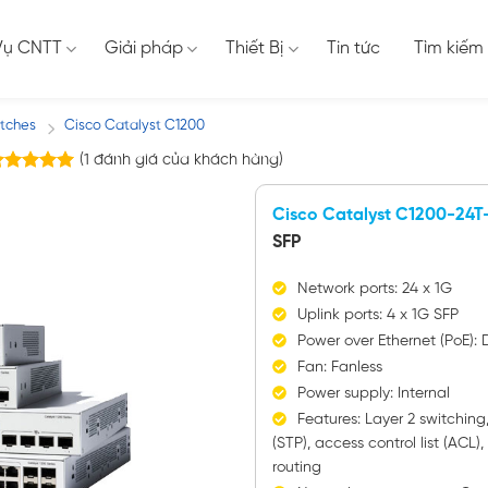
Vụ CNTT
Giải pháp
Thiết Bị
Tin tức
Tìm kiếm
itches
Cisco Catalyst C1200
/
(
1
đánh giá của khách hàng)
trên
.00
 dựa trên
Cisco Catalyst C1200-24T
ánh giá
SFP
Network ports: 24 x 1G
Uplink ports: 4 x 1G SFP
Power over Ethernet (PoE): 
Fan: Fanless
Power supply: Internal
Features: Layer 2 switchin
(STP), access control list (ACL),
routing