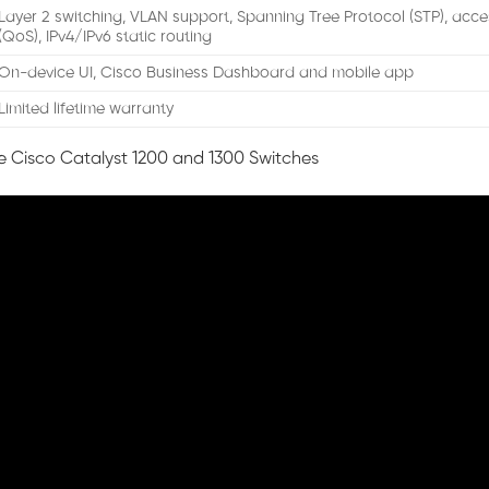
Layer 2 switching, VLAN support, Spanning Tree Protocol (STP), access
(QoS), IPv4/IPv6 static routing
On-device UI, Cisco Business Dashboard and mobile app
Limited lifetime warranty
 Cisco Catalyst 1200 and 1300 Switches