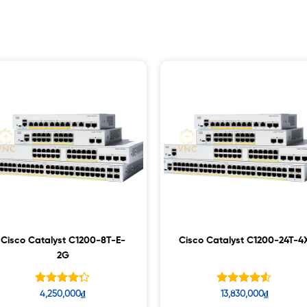
Cisco Catalyst C1200-8T-E-
Cisco Catalyst C1200-24T-4
2G
Được xếp
Được xếp
4,250,000
₫
13,830,000
₫
hạng
hạng
4.50