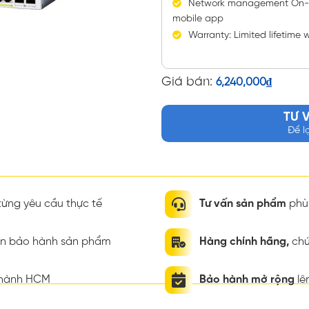
Network management On-de
mobile app
Warranty: Limited lifetime 
Giá bán:
6,240,000
₫
TƯ 
Để l
ừng yêu cầu thực tế
Tư vấn sản phẩm
phù 
ian bảo hành sản phẩm
Hàng chính hãng,
chứ
thành HCM
Bảo hành mở rộng
lê