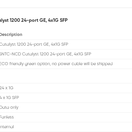
lyst 1200 24-port GE, 4x1G SFP
Description
Catalyst 1200 24-port GE, 4x1G SFP
SNTC-NCD Catalyst 1200 24-port GE, 4x1G SFP
ECO friendly green option, no power cable will be shipped
24 x 1G
4 x 1G SFP
Data only
Fanless
Internal