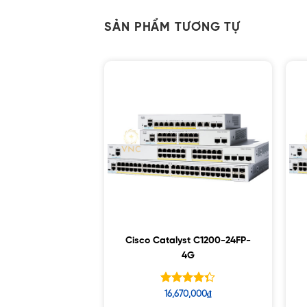
SẢN PHẨM TƯƠNG TỰ
Cisco Catalyst C1200-24FP-
4G
Được xếp
16,670,000
₫
hạng
4.33