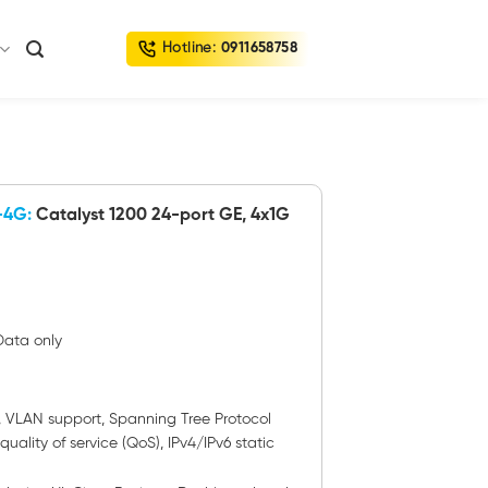
Hotline:
0911658758
-4G:
Catalyst 1200 24-port GE, 4x1G
Data only
g, VLAN support, Spanning Tree Protocol
 quality of service (QoS), IPv4/IPv6 static