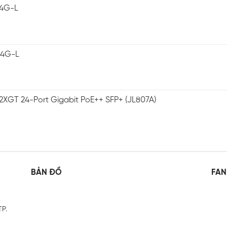
-4G-L
-4G-L
2XGT 24-Port Gigabit PoE++ SFP+ (JL807A)
BẢN ĐỒ
FAN
TP.