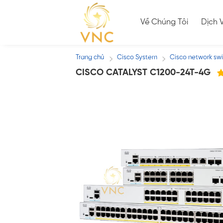
Skip
to
Về Chúng Tôi
Dịch 
content
Trang chủ
Cisco System
Cisco network sw
/
/
CISCO CATALYST C1200-24T-4G
1
5
5
đ