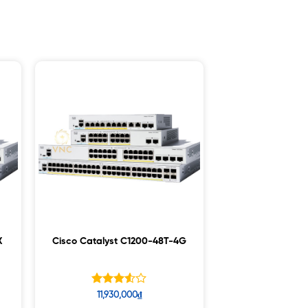
X
Cisco Catalyst C1200-48T-4G
Được
11,930,000
₫
xếp