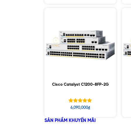
5 sao
Cisco Catalyst C1200-8FP-2G
Được xếp
6,090,000
₫
hạng
5.00
5 sao
SẢN PHẨM KHUYẾN MÃI