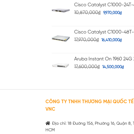
Cisco Catalyst C1000-24T
10,870,000
₫
9,970,000
₫
Cisco Catalyst C1000-48T
17,970,000
₫
16,410,000
₫
Aruba Instant On 1960 24G 
17,600,000
₫
14,500,000
₫
CÔNG TY TNHH THƯƠNG MẠI QUỐC TẾ
VNC
Địa chỉ: 18 Đường 156, Phường 16, Quận 8, 
HCM