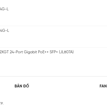
-4G-L
-4G-L
2XGT 24-Port Gigabit PoE++ SFP+ (JL807A)
BẢN ĐỒ
FAN
TP.