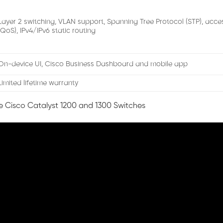
Layer 2 switching, VLAN support, Spanning Tree Protocol (STP), access 
(QoS), IPv4/IPv6 static routing
On-device UI, Cisco Business Dashboard and mobile app
Limited lifetime warranty
 Cisco Catalyst 1200 and 1300 Switches