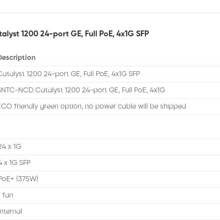
lyst 1200 24-port GE, Full PoE, 4x1G SFP
Description
Catalyst 1200 24-port GE, Full PoE, 4x1G SFP
SNTC-NCD Catalyst 1200 24-port GE, Full PoE, 4x1G
ECO friendly green option, no power cable will be shipped
24 x 1G
4 x 1G SFP
PoE+ (375W)
1 fan
Internal