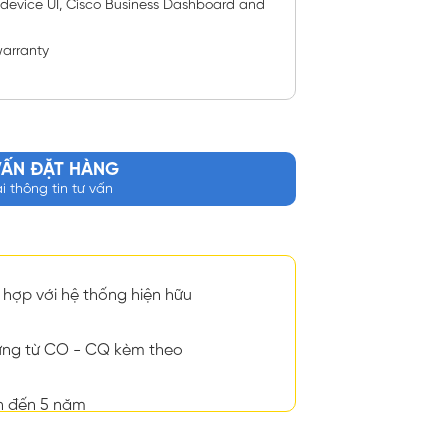
vice UI, Cisco Business Dashboard and
warranty
VẤN ĐẶT HÀNG
ại thông tin tư vấn
hợp với hệ thống hiện hữu
ng từ CO - CQ kèm theo
n đến 5 năm