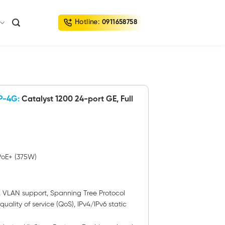
Hotline:
0911658758
FP-4G:
Catalyst 1200 24-port GE, Full
 PoE+ (375W)
g, VLAN support, Spanning Tree Protocol
 quality of service (QoS), IPv4/IPv6 static