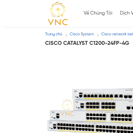
Skip
to
Về Chúng Tôi
Dịch 
content
Trang chủ
Cisco System
Cisco network sw
/
/
CISCO CATALYST C1200-24FP-4G