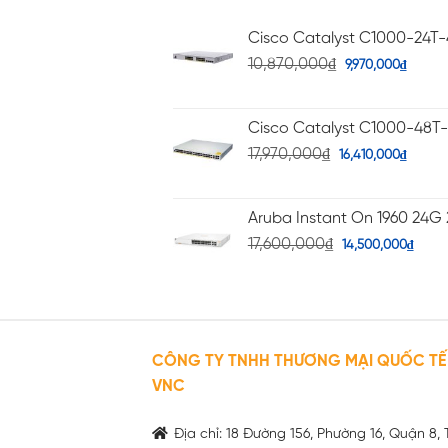
Cisco Catalyst C1000-24T
10,870,000
₫
9,970,000
₫
Cisco Catalyst C1000-48T
17,970,000
₫
16,410,000
₫
Aruba Instant On 1960 24G 
17,600,000
₫
14,500,000
₫
CÔNG TY TNHH THƯƠNG MẠI QUỐC TẾ
VNC
Địa chỉ: 18 Đường 156, Phường 16, Quận 8, 