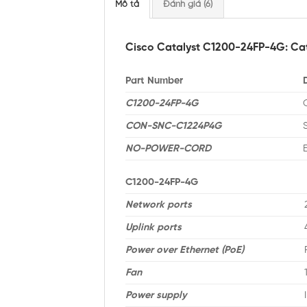
Mô tả
Đánh giá (6)
Cisco Catalyst C1200-24FP-4G: Cata
Part Number
C1200-24FP-4G
CON-SNC-C1224P4G
NO-POWER-CORD
C1200-24FP-4G
Network ports
Uplink ports
Power over Ethernet (PoE)
Fan
Power supply