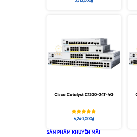
Được xếp
5,715,000
₫
hạng
5.00
5 sao
Cisco Catalyst C1200-24T-4G
Được xếp
6,240,000
₫
hạng
5.00
5 sao
SẢN PHẨM KHUYẾN MÃI