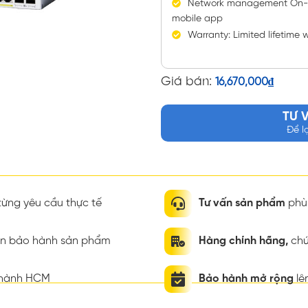
Network management On-de
mobile app
Warranty: Limited lifetime 
Giá bán:
16,670,000
₫
TƯ 
Để l
ừng yêu cầu thực tế
Tư vấn sản phẩm
phù 
ian bảo hành sản phẩm
Hàng chính hãng,
chứ
thành HCM
Bảo hành mở rộng
lê