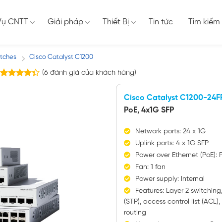
Vụ CNTT
Giải pháp
Thiết Bị
Tin tức
Tìm kiếm
itches
Cisco Catalyst C1200
/
(
6
đánh giá của khách hàng)
6
trên
4.33
5 dựa
Cisco Catalyst C1200-24
trên
đánh
giá
PoE, 4x1G SFP
Network ports: 24 x 1G
Uplink ports: 4 x 1G SFP
Power over Ethernet (PoE):
Fan: 1 fan
Power supply: Internal
Features: Layer 2 switchin
(STP), access control list (ACL),
routing