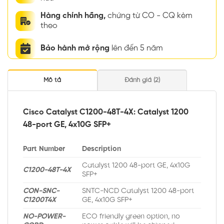
Hàng chính hãng,
chứng từ CO - CQ kèm
theo
Bảo hành mở rộng
lên đến 5 năm
Mô tả
Đánh giá (2)
Cisco Catalyst C1200-48T-4X: Catalyst 1200
48-port GE, 4x10G SFP+
Part Number
Description
Catalyst 1200 48-port GE, 4x10G
C1200-48T-4X
SFP+
CON-SNC-
SNTC-NCD Catalyst 1200 48-port
C1200T4X
GE, 4x10G SFP+
NO-POWER-
ECO friendly green option, no