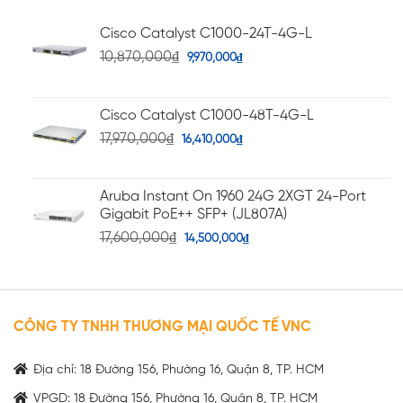
Cisco Catalyst C1000-24T-4G-L
10,870,000
₫
9,970,000
₫
Cisco Catalyst C1000-48T-4G-L
17,970,000
₫
16,410,000
₫
Aruba Instant On 1960 24G 2XGT 24-Port
Gigabit PoE++ SFP+ (JL807A)
17,600,000
₫
14,500,000
₫
CÔNG TY TNHH THƯƠNG MẠI QUỐC TẾ VNC
Địa chỉ: 18 Đường 156, Phường 16, Quận 8, TP. HCM
VPGD: 18 Đường 156, Phường 16, Quận 8, TP. HCM