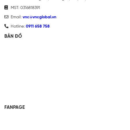
MST: 0316818391
Email:
vnc@vncglobal.vn
Hotline:
0911 658 758
BẢN ĐỒ
FANPAGE