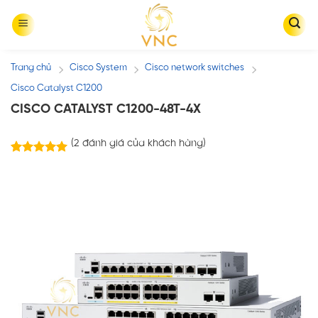
Skip
to
content
Trang chủ
Cisco System
Cisco network switches
/
/
/
Cisco Catalyst C1200
CISCO CATALYST C1200-48T-4X
(
2
đánh giá của khách hàng)
2
trên
5.00
5 dựa trên
đánh giá