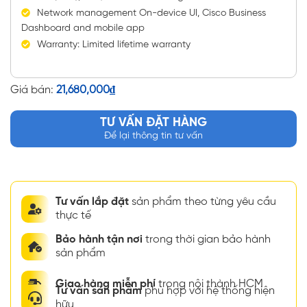
Network management On-device UI, Cisco Business
Dashboard and mobile app
Warranty: Limited lifetime warranty
Giá bán:
21,680,000
₫
TƯ VẤN ĐẶT HÀNG
Để lại thông tin tư vấn
Tư vấn lắp đặt
sản phẩm theo từng yêu cầu
thực tế
Bảo hành tận nơi
trong thời gian bảo hành
sản phẩm
Giao hàng miễn phí
trong nội thành HCM
Tư vấn sản phẩm
phù hợp với hệ thống hiện
hữu