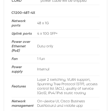
CORD
power cable will be shipped
C1200-48T-4X
Network
48 x 1G
ports
Uplink ports
4 x 10G SFP+
Power over
Ethernet
Data only
(PoE)
Fan
1 fan
Power
Internal
supply
Layer 2 switching, VLAN support,
Spanning Tree Protocol (STP), access
Features
control list (ACL), quality of service
(QoS), IPv4/IPv6 static routing
Network
On-device UI, Cisco Business
management
Dashboard and mobile app