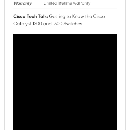
Warranty
Limited lifetime warranty
Cisco Tech Talk:
Getting to Know the Cisco
Catalyst 1200 and 1300 Switches