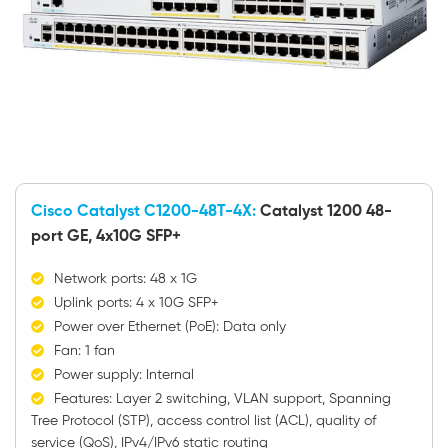
Cisco Catalyst C1200-48T-4X:
Catalyst 1200 48-
port GE, 4x10G SFP+
Network ports: 48 x 1G
Uplink ports: 4 x 10G SFP+
Power over Ethernet (PoE): Data only
Fan: 1 fan
Power supply: Internal
Features: Layer 2 switching, VLAN support, Spanning
Tree Protocol (STP), access control list (ACL), quality of
service (QoS), IPv4/IPv6 static routing