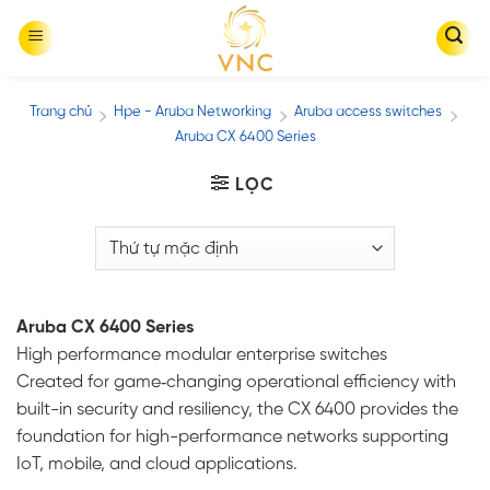
Skip
to
content
Trang chủ
Hpe - Aruba Networking
Aruba access switches
/
/
/
Aruba CX 6400 Series
LỌC
Aruba CX 6400 Series
High performance modular enterprise switches
Created for game‑changing operational efficiency with
built-in security and resiliency, the CX 6400 provides the
foundation for high-performance networks supporting
IoT, mobile, and cloud applications.