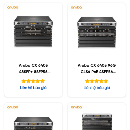
Aruba CX 6405
Aruba CX 6405 96G
48SFP+ 8SFP56
CLS4 PoE 4SFP56
(R0X30A)
(R0X29A)
Được xếp
Được xếp
Liên hệ báo giá
Liên hệ báo giá
hạng
hạng
5.00
5.00
5 sao
5 sao