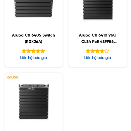
Aruba CX 6405 Switch
Aruba CX 6410 96G
(R0X26A)
CLS4 PoE 4SFP56
(JL741A)
Được xếp
Được
Liên hệ báo giá
Liên hệ báo giá
hạng
xếp hạng
4.88
5
3.88
5 sao
sao