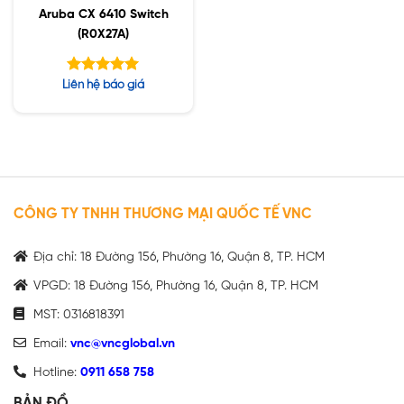
Aruba CX 6410 Switch
(R0X27A)
Được xếp
Liên hệ báo giá
hạng
5.00
5 sao
CÔNG TY TNHH THƯƠNG MẠI QUỐC TẾ VNC
Địa chỉ: 18 Đường 156, Phường 16, Quận 8, TP. HCM
VPGD: 18 Đường 156, Phường 16, Quận 8, TP. HCM
MST: 0316818391
Email:
vnc@vncglobal.vn
Hotline:
0911 658 758
BẢN ĐỒ