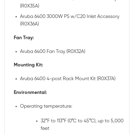
(R0X35A)
Aruba 6400 3000W PS w/C20 Inlet Accessory
(R0X36A)
Fan Tray:
Aruba 6400 Fan Tray (R0X32A)
Mounting Kit:
Aruba 6400 4-post Rack Mount Kit (R0X37A)
Environmental:
Operating temperature:
32°F to 113°F (0°C to 45°C), up to 5,000
feet