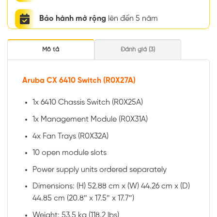
Bảo hành mở rộng
lên đến 5 năm
Mô tả
Đánh giá (3)
Aruba CX 6410 Switch (R0X27A)
1x 6410 Chassis Switch (R0X25A)
1x Management Module (R0X31A)
4x Fan Trays (R0X32A)
10 open module slots
Power supply units ordered separately
Dimensions: (H) 52.88 cm x (W) 44.26 cm x (D)
44.85 cm (20.8″ x 17.5″ x 17.7″)
Weight: 53.5 kg (118.2 lbs)