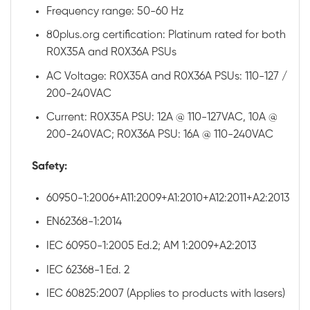
Frequency range: 50-60 Hz
80plus.org certification: Platinum rated for both
R0X35A and R0X36A PSUs
AC Voltage: R0X35A and R0X36A PSUs: 110-127 /
200-240VAC
Current: R0X35A PSU: 12A @ 110-127VAC, 10A @
200-240VAC; R0X36A PSU: 16A @ 110-240VAC
Safety:
60950-1:2006+A11:2009+A1:2010+A12:2011+A2:2013
EN62368-1:2014
IEC 60950-1:2005 Ed.2; AM 1:2009+A2:2013
IEC 62368-1 Ed. 2
IEC 60825:2007 (Applies to products with lasers)