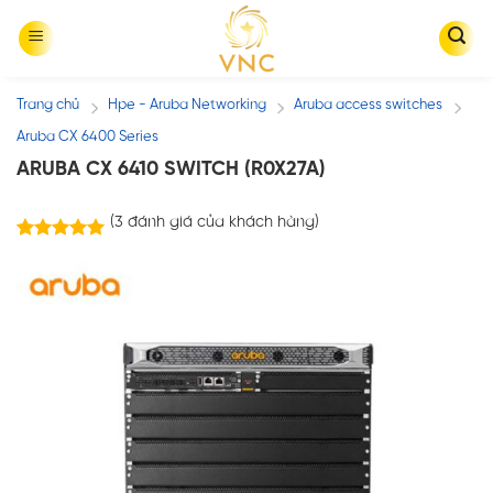
Skip
to
content
Trang chủ
Hpe - Aruba Networking
Aruba access switches
/
/
/
Aruba CX 6400 Series
ARUBA CX 6410 SWITCH (R0X27A)
(
3
đánh giá của khách hàng)
3
trên
5.00
5 dựa trên
đánh giá