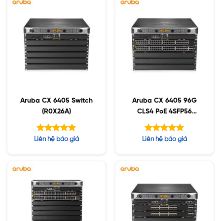
Aruba CX 6405 Switch
Aruba CX 6405 96G
(R0X26A)
CLS4 PoE 4SFP56
(R0X29A)
Được xếp
Được xếp
Liên hệ báo giá
Liên hệ báo giá
hạng
hạng
4.88
5.00
5 sao
5 sao