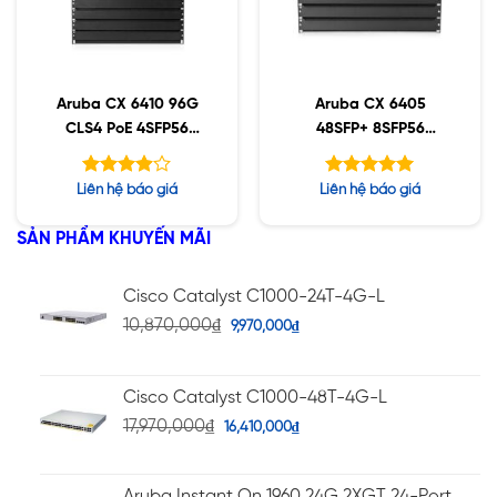
Aruba CX 6410 96G
Aruba CX 6405
CLS4 PoE 4SFP56
48SFP+ 8SFP56
(JL741A)
(R0X30A)
Được
Được xếp
Liên hệ báo giá
Liên hệ báo giá
xếp hạng
hạng
5.00
5
3.88
5 sao
SẢN PHẨM KHUYẾN MÃI
sao
Cisco Catalyst C1000-24T-4G-L
10,870,000
₫
9,970,000
₫
Cisco Catalyst C1000-48T-4G-L
17,970,000
₫
16,410,000
₫
Aruba Instant On 1960 24G 2XGT 24-Port