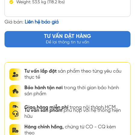
Weight: 53.5 kg (118.2 lbs)
Giá bán:
Liên hệ báo giá
TƯ VẤN ĐẶT HÀNG
Để lại thông tin tư vấn
Tư vấn lắp đặt
sản phẩm theo từng yêu cầu
thực tế
Bảo hành tận nơi
trong thời gian bảo hành
sản phẩm
Giao hàng miễn phí
trong nội thành HCM
Tư vấn sản phẩm
phù hợp với hệ thống hiện
hữu
Hàng chính hãng,
chứng từ CO - CQ kèm
theo