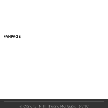
FANPAGE
© Công ty TNHH Thương Mại Quốc Tế VNC