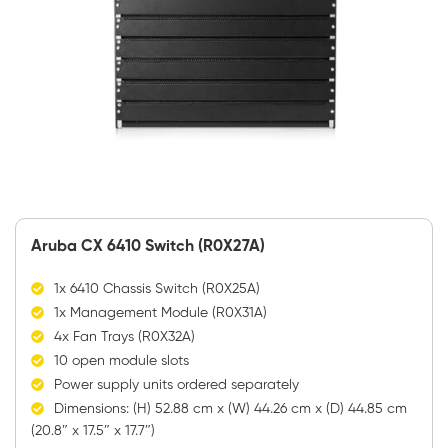
Aruba CX 6410 Switch (R0X27A)
1x 6410 Chassis Switch (R0X25A)
1x Management Module (R0X31A)
4x Fan Trays (R0X32A)
10 open module slots
Power supply units ordered separately
Dimensions: (H) 52.88 cm x (W) 44.26 cm x (D) 44.85 cm
(20.8″ x 17.5″ x 17.7″)