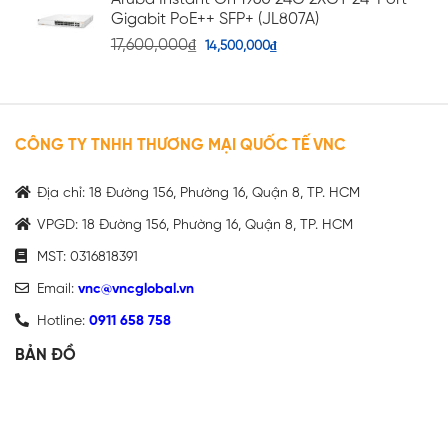
Gigabit PoE++ SFP+ (JL807A)
17,600,000
₫
14,500,000
₫
CÔNG TY TNHH THƯƠNG MẠI QUỐC TẾ VNC
Địa chỉ: 18 Đường 156, Phường 16, Quận 8, TP. HCM
VPGD: 18 Đường 156, Phường 16, Quận 8, TP. HCM
MST: 0316818391
Email:
vnc@vncglobal.vn
Hotline:
0911 658 758
BẢN ĐỒ