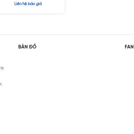
Được
Liên hệ báo giá
xếp
hạng
1.65
5
sao
BẢN ĐỒ
FAN
TP.
P.