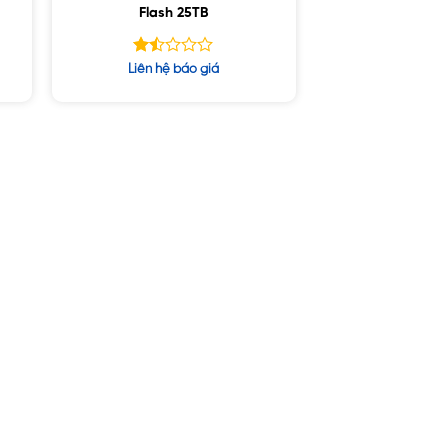
Flash 25TB
Được
Liên hệ báo giá
xếp
hạng
1.45
5
sao