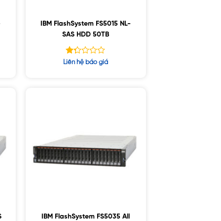
-
IBM FlashSystem FS5015 NL-
SAS HDD 50TB
Được
Liên hệ báo giá
xếp
hạng
1.29
5
sao
S
IBM FlashSystem FS5035 All