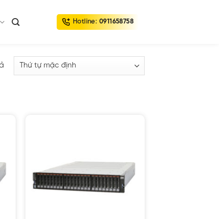
Hotline:
0911658758
uả