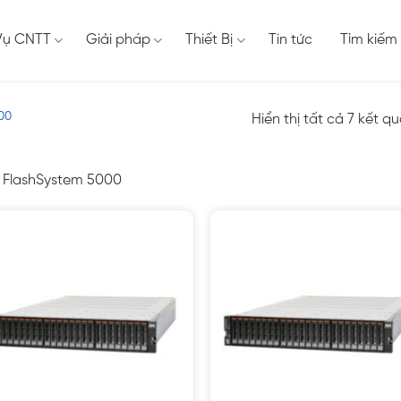
Vụ CNTT
Giải pháp
Thiết Bị
Tin tức
Tìm kiếm
000
Hiển thị tất cả 7 kết q
 FlashSystem 5000