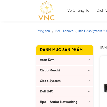
Skip
to
Về Chúng Tôi
Dịch 
content
Trang chủ
IBM - Lenovo
IBM FlashSystem 5
/
/
IBM
DANH MỤC SẢN PHẨM
Aten Kvm
Cisco Meraki
Cisco System
Dell EMC
Hpe - Aruba Networking