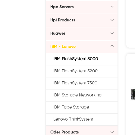
Hpe Servers
Hpi Products
Huawei
IBM - Lenovo
IBM FlashSystem 5000
IBM FlashSystem 5200
IBM FlashSystem 7300
IBM Storage Networking
IBM Tape Storage
Lenovo ThinkSystem
Oder Products