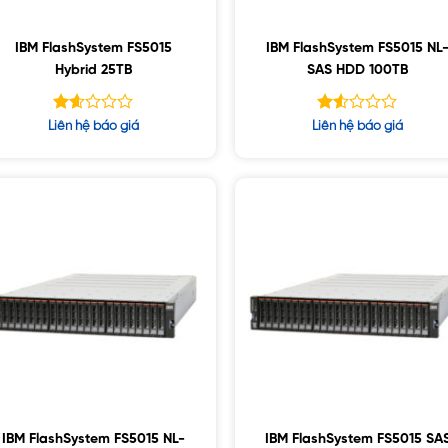
IBM FlashSystem FS5015
IBM FlashSystem FS5015 NL
Hybrid 25TB
SAS HDD 100TB
Được
Được
Liên hệ báo giá
Liên hệ báo giá
xếp
xếp
hạng
hạng
1.57
1.51
5
5
sao
sao
IBM FlashSystem FS5015 NL-
IBM FlashSystem FS5015 SA