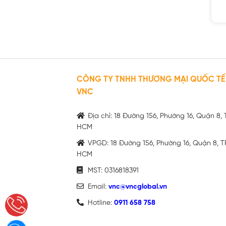
CÔNG TY TNHH THƯƠNG MẠI QUỐC TẾ
VNC
Địa chỉ: 18 Đường 156, Phường 16, Quận 8, 
HCM
VPGD: 18 Đường 156, Phường 16, Quận 8, T
HCM
MST: 0316818391
Email:
vnc@vncglobal.vn
Hotline:
0911 658 758