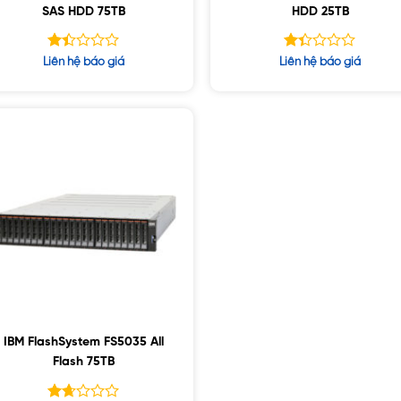
SAS HDD 75TB
HDD 25TB
Được
Được
Liên hệ báo giá
Liên hệ báo giá
xếp
xếp
hạng
hạng
1.41
1.36
5
5
sao
sao
IBM FlashSystem FS5035 All
Flash 75TB