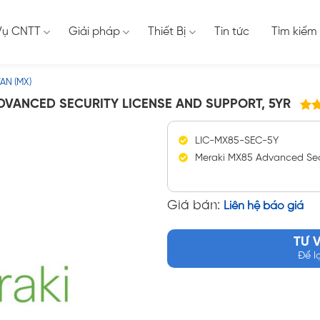
Vụ CNTT
Giải pháp
Thiết Bị
Tin tức
Tìm kiếm
AN (MX)
DVANCED SECURITY LICENSE AND SUPPORT, 5YR
4
5.0
5 d
LIC-MX85-SEC-5Y
đán
Meraki MX85 Advanced Secu
Giá bán:
Liên hệ báo giá
TƯ 
Để l