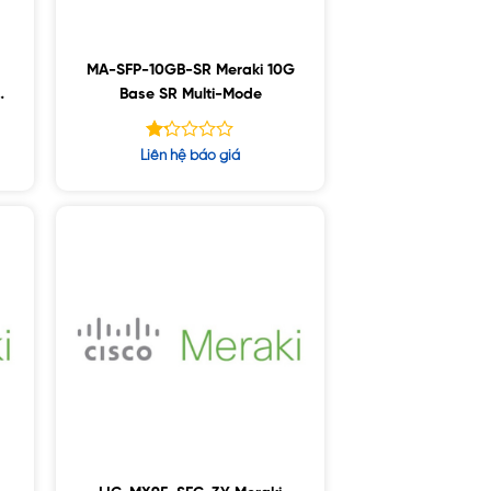
MA-SFP-10GB-SR Meraki 10G
d
Base SR Multi-Mode
Được
Liên hệ báo giá
xếp
hạng
1.25
5
sao