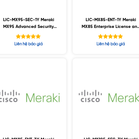
LIC-MX95-SEC-1Y Meraki
LIC-MX85-ENT-1Y Meraki
MX95 Advanced Security
MX85 Enterprise License an
License and Support, 1YR
Support, 1YR
Được xếp
Được xếp
Liên hệ báo giá
Liên hệ báo giá
hạng
hạng
5.00
5.00
5 sao
5 sao