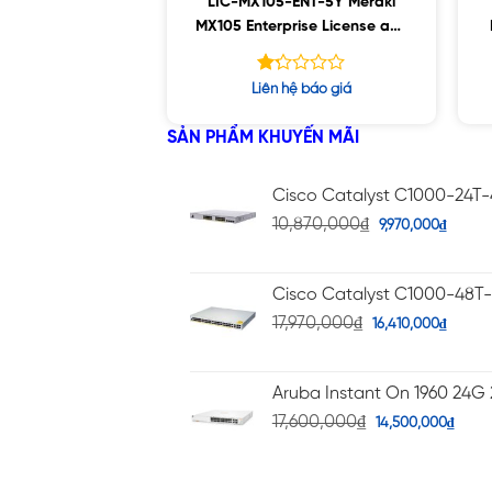
LIC-MX105-ENT-5Y Meraki
MX105 Enterprise License and
Support, 5YR
Được
Liên hệ báo giá
xếp
hạng
SẢN PHẨM KHUYẾN MÃI
1.26
5
sao
Cisco Catalyst C1000-24T
10,870,000
₫
9,970,000
₫
Cisco Catalyst C1000-48T
17,970,000
₫
16,410,000
₫
Aruba Instant On 1960 24G 
17,600,000
₫
14,500,000
₫