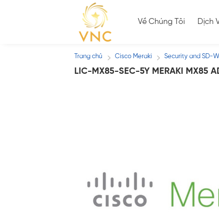
Skip
to
Về Chúng Tôi
Dịch 
content
Trang chủ
Cisco Meraki
Security and SD-W
/
/
LIC-MX85-SEC-5Y MERAKI MX85 A