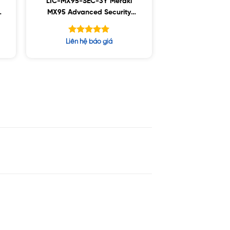
LIC-MX95-SEC-3Y Meraki
MX95 Advanced Security
License and Support, 3YR
Được xếp
Liên hệ báo giá
hạng
5.00
5 sao