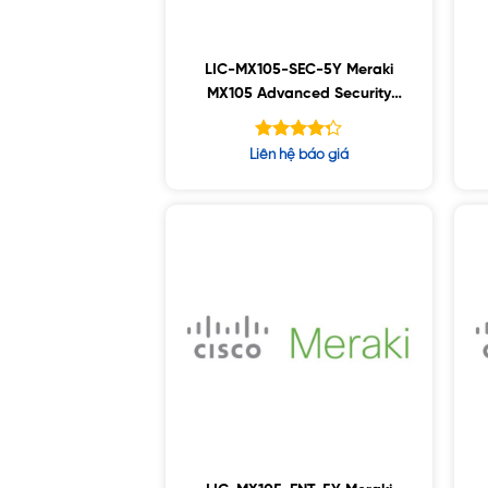
LIC-MX105-SEC-5Y Meraki
MX105 Advanced Security
License and Support, 5YR
Được xếp
Liên hệ báo giá
hạng
5
4.25
sao