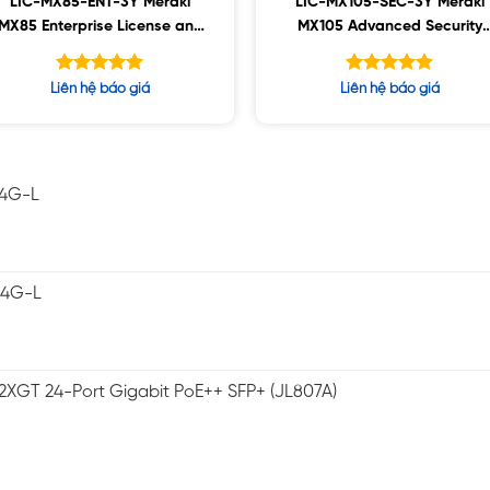
LIC-MX85-ENT-3Y Meraki
LIC-MX105-SEC-3Y Meraki
MX85 Enterprise License and
MX105 Advanced Security
Support, 3YR
License and Support, 3YR
Được xếp
Được xếp
Liên hệ báo giá
Liên hệ báo giá
hạng
hạng
5.00
5.00
5 sao
5 sao
-4G-L
-4G-L
2XGT 24-Port Gigabit PoE++ SFP+ (JL807A)