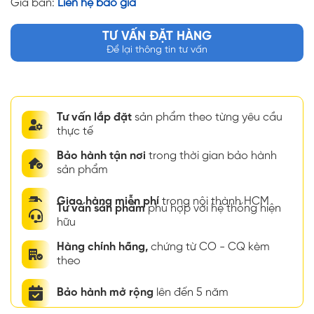
Giá bán:
Liên hệ báo giá
TƯ VẤN ĐẶT HÀNG
Để lại thông tin tư vấn
Tư vấn lắp đặt
sản phẩm theo từng yêu cầu
thực tế
Bảo hành tận nơi
trong thời gian bảo hành
sản phẩm
Giao hàng miễn phí
trong nội thành HCM
Tư vấn sản phẩm
phù hợp với hệ thống hiện
hữu
Hàng chính hãng,
chứng từ CO - CQ kèm
theo
Bảo hành mở rộng
lên đến 5 năm