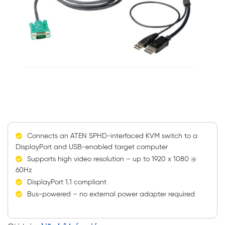
Connects an ATEN SPHD-interfaced KVM switch to a
DisplayPort and USB-enabled target computer
Supports high video resolution – up to 1920 x 1080 @
60Hz
DisplayPort 1.1 compliant
Bus-powered – no external power adapter required