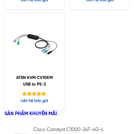
Liên hệ báo giá
Liên hệ báo giá
hạng
hạng
5.00
5.00
5 sao
5 sao
ATEN KVM CV10KM
USB to PS/2
Được xếp
Liên hệ báo giá
hạng
5.00
5 sao
SẢN PHẨM KHUYẾN MÃI
Cisco Catalyst C1000-24T-4G-L