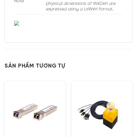
Note
physical dimensions of WxDxH are
expressed using a LxWxH format.
SẢN PHẨM TƯƠNG TỰ