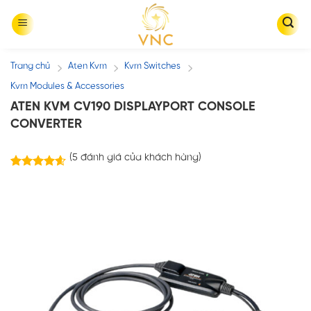
Skip
to
content
Trang chủ
Aten Kvm
Kvm Switches
/
/
/
Kvm Modules & Accessories
ATEN KVM CV190 DISPLAYPORT CONSOLE
CONVERTER
(
5
đánh giá của khách hàng)
5
trên
4.60
5 dựa trên
đánh giá