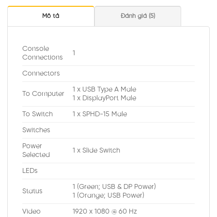
Mô tả
Đánh giá (5)
Console
1
Connections
Connectors
1 x USB Type A Male
To Computer
1 x DisplayPort Male
To Switch
1 x SPHD-15 Male
Switches
Power
1 x Slide Switch
Selected
LEDs
1 (Green; USB & DP Power)
Status
1 (Orange; USB Power)
Video
1920 x 1080 @ 60 Hz