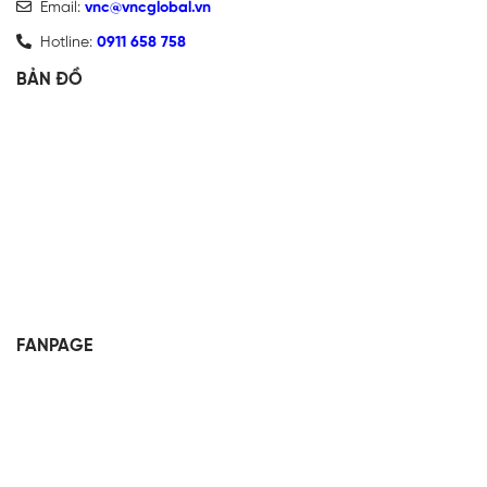
Email:
vnc@vncglobal.vn
Hotline:
0911 658 758
BẢN ĐỒ
FANPAGE