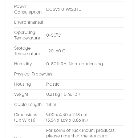
Power
DC5V:1.01W:5BTU
Consumption
Environmental
Operating
0-50°C
Temperature
Storage
-20-60°C
Temperature
Humidity
0-80% RH, Non-condensing
Physical Properties
Housing
Plastic
Weight
0.21 kg ( 0.46 lb )
Cable Length
1.8 m
Dimensions
9.00 x 4.30 x 2.18 cm
(L x W x H)
(3.54 x 1.69 x 0.86 in.)
For some of rack mount products,
please note that the standard