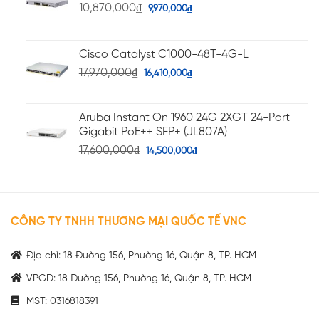
10,870,000
₫
9,970,000
₫
Cisco Catalyst C1000-48T-4G-L
17,970,000
₫
16,410,000
₫
Aruba Instant On 1960 24G 2XGT 24-Port
Gigabit PoE++ SFP+ (JL807A)
17,600,000
₫
14,500,000
₫
CÔNG TY TNHH THƯƠNG MẠI QUỐC TẾ VNC
Địa chỉ: 18 Đường 156, Phường 16, Quận 8, TP. HCM
VPGD: 18 Đường 156, Phường 16, Quận 8, TP. HCM
MST: 0316818391