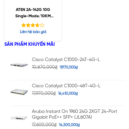
ATEN 2A-142G 10G
Single-Mode/10KM
Fiber SFP+ Module
Được
Liên hệ báo giá
xếp
hạng
SẢN PHẨM KHUYẾN MÃI
5
3.63
sao
Cisco Catalyst C1000-24T-4G-L
10,870,000
₫
9,970,000
₫
Cisco Catalyst C1000-48T-4G-L
17,970,000
₫
16,410,000
₫
Aruba Instant On 1960 24G 2XGT 24-Port
Gigabit PoE++ SFP+ (JL807A)
17,600,000
₫
14,500,000
₫