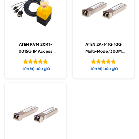
ATEN KVM 2XRT-
ATEN 2A-141G 10G
0015G IP Access
Multi-Mode/300M
Control Box
Fiber SFP+ Module
Được xếp
Được xếp
Liên hệ báo giá
Liên hệ báo giá
hạng
hạng
5.00
5.00
5 sao
5 sao