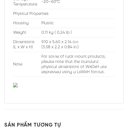
-20–60°C
Temperature
Physical Properties
Housing
Plastic
Weight
0.11 kg ( 0.24 lb )
Dimensions
9.10 x 5.60 x 2.14 cm
(L x W x H)
(3.58 x 2.2 x 0.84 in.)
For some of rack mount products,
please note that the standard
Note
physical dimensions of WxDxH are
expressed using a LxWxH format.
SẢN PHẨM TƯƠNG TỰ