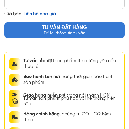
Giá bán:
Liên hệ báo giá
TƯ VẤN ĐẶT HÀNG
Để lại thông tin tư vấn
Tư vấn lắp đặt
sản phẩm theo từng yêu cầu
thực tế
Bảo hành tận nơi
trong thời gian bảo hành
sản phẩm
Giao hàng miễn phí
trong nội thành HCM
Tư vấn sản phẩm
phù hợp với hệ thống hiện
hữu
Hàng chính hãng,
chứng từ CO - CQ kèm
theo