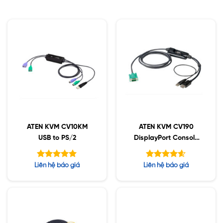
ATEN KVM CV10KM
ATEN KVM CV190
USB to PS/2
DisplayPort Console
Converter
Được xếp
Được xếp
Liên hệ báo giá
Liên hệ báo giá
hạng
hạng
5.00
4.60
5 sao
5 sao