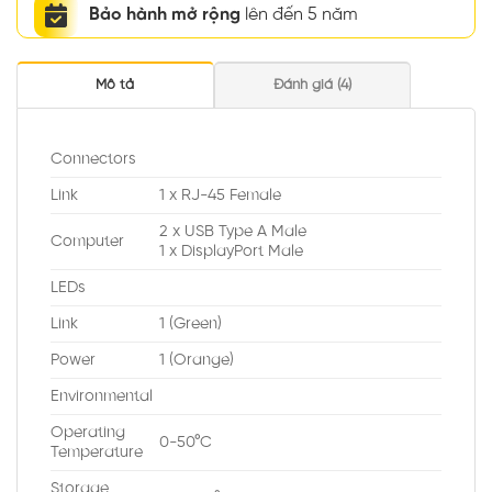
Bảo hành mở rộng
lên đến 5 năm
Mô tả
Đánh giá (4)
Connectors
Link
1 x RJ-45 Female
2 x USB Type A Male
Computer
1 x DisplayPort Male
LEDs
Link
1 (Green)
Power
1 (Orange)
Environmental
Operating
0-50°C
Temperature
Storage