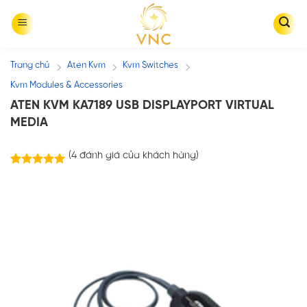
Skip
to
content
Trang chủ
Aten Kvm
Kvm Switches
/
/
/
Kvm Modules & Accessories
ATEN KVM KA7189 USB DISPLAYPORT VIRTUAL
MEDIA
(
4
đánh giá của khách hàng)
4
trên
5.00
5 dựa trên
đánh giá