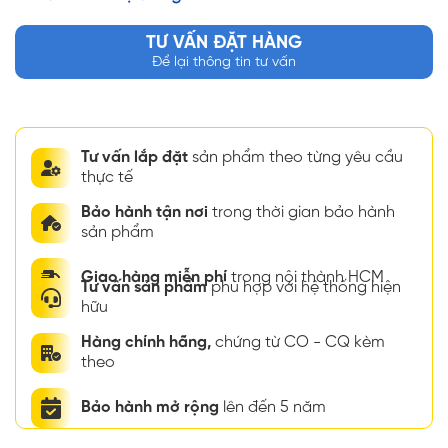
TƯ VẤN ĐẶT HÀNG
Để lại thông tin tư vấn
Tư vấn lắp đặt
sản phẩm theo từng yêu cầu
thực tế
Bảo hành tận nơi
trong thời gian bảo hành
sản phẩm
Giao hàng miễn phí
trong nội thành HCM
Tư vấn sản phẩm
phù hợp với hệ thống hiện
hữu
Hàng chính hãng,
chứng từ CO - CQ kèm
theo
Bảo hành mở rộng
lên đến 5 năm