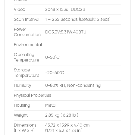
Video
2048 x 1536; DDC2B
Scan Interval
1 – 255 Seconds (Default: 5 secs)
Power
DC5.3V:5.31W:40BTU
Consumption
Environmental
Operating
0-50˚C
Temperature
Storage
-20-60˚C
Temperature
Humidity
0-80% RH, Non-condensing
Physical Properties
Housing
Metal
Weight
2.85 kg ( 6.28 lb )
Dimensions
43.72 x 15.99 x 4.40 cm
(L x W x H)
(17.21 x 6.3 x 1.73 in.)