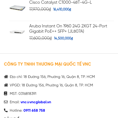
Cisco Catalyst C1000-48T-4G-L
17,970,000
₫
16,410,000
₫
Aruba Instant On 1960 24G 2XGT 24-Port
Gigabit PoE++ SFP+ (JL807A)
17,600,000
₫
14,500,000
₫
CÔNG TY TNHH THƯƠNG MẠI QUỐC TẾ VNC
Địa chỉ: 18 Đường 156, Phường 16, Quận 8, TP. HCM
VPGD: 18 Đường 156, Phường 16, Quận 8, TP. HCM
MST: 0316818391
Email:
vnc@vncglobal.vn
Hotline:
0911 658 758