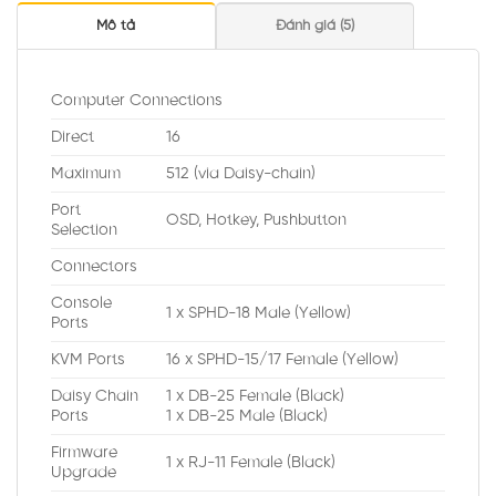
Mô tả
Đánh giá (5)
Computer Connections
Direct
16
Maximum
512 (via Daisy-chain)
Port
OSD, Hotkey, Pushbutton
Selection
Connectors
Console
1 x SPHD-18 Male (Yellow)
Ports
KVM Ports
16 x SPHD-15/17 Female (Yellow)
Daisy Chain
1 x DB-25 Female (Black)
Ports
1 x DB-25 Male (Black)
Firmware
1 x RJ-11 Female (Black)
Upgrade