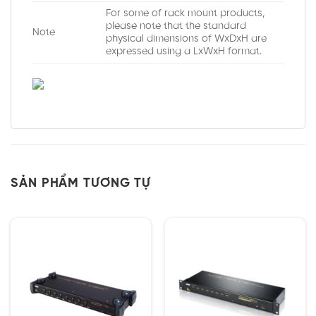
For some of rack mount products,
please note that the standard
Note
physical dimensions of WxDxH are
expressed using a LxWxH format.
SẢN PHẨM TƯƠNG TỰ