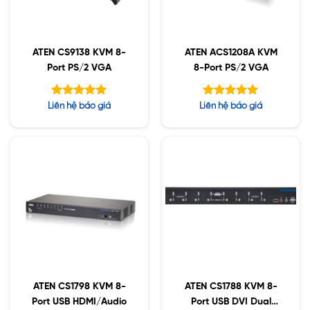
ATEN CS9138 KVM 8-
ATEN ACS1208A KVM
Port PS/2 VGA
8-Port PS/2 VGA
Được xếp
Được xếp
Liên hệ báo giá
Liên hệ báo giá
hạng
hạng
5.00
5.00
5 sao
5 sao
ATEN CS1798 KVM 8-
ATEN CS1788 KVM 8-
Port USB HDMI/Audio
Port USB DVI Dual