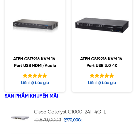
ATEN CS17916 KVM 16-
ATEN CS19216 KVM 16-
Port USB HDMI/Audio
Port USB 3.0 4K
Được xếp
Được xếp
Liên hệ báo giá
Liên hệ báo giá
hạng
hạng
5.00
5.00
5 sao
5 sao
SẢN PHẨM KHUYẾN MÃI
Cisco Catalyst C1000-24T-4G-L
10,870,000
₫
9,970,000
₫