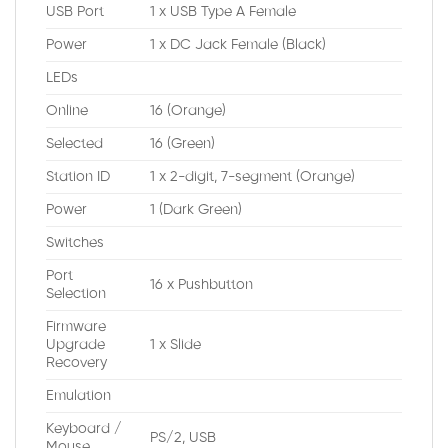
USB Port
1 x USB Type A Female
Power
1 x DC Jack Female (Black)
LEDs
Online
16 (Orange)
Selected
16 (Green)
Station ID
1 x 2-digit, 7-segment (Orange)
Power
1 (Dark Green)
Switches
Port
16 x Pushbutton
Selection
Firmware
Upgrade
1 x Slide
Recovery
Emulation
Keyboard /
PS/2, USB
Mouse