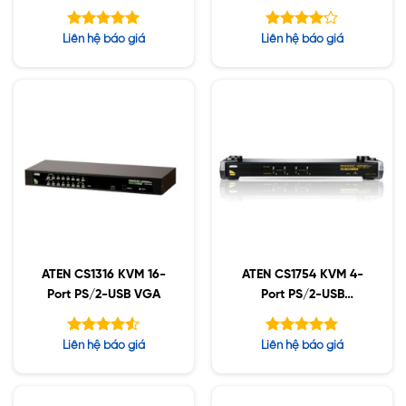
Link/Audio
Được xếp
Được
Liên hệ báo giá
Liên hệ báo giá
hạng
xếp hạng
5.00
5
4.13
5 sao
sao
ATEN CS1316 KVM 16-
ATEN CS1754 KVM 4-
Port PS/2-USB VGA
Port PS/2-USB
VGA/Audio
Được xếp
Được xếp
Liên hệ báo giá
Liên hệ báo giá
hạng
hạng
4.50
5.00
5 sao
5 sao